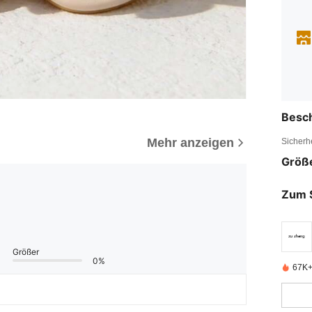
Besc
Mehr anzeigen
Sicherh
Größ
Zum 
Größer
0%
67K+ 