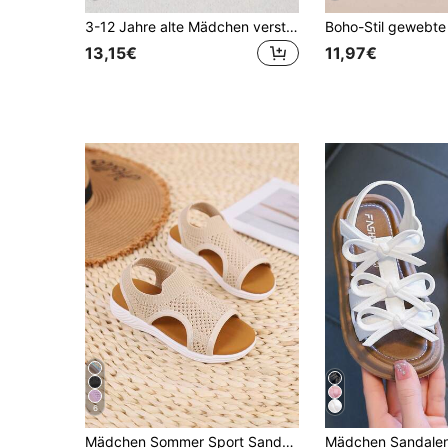
3-12 Jahre alte Mädchen verstellbare weiße flache Softsohlensandalen mit Schleife aus PU-Leder, offene Zehenpartie, Kindersandalen, geeignet für Schule, Party, Strand, Urlaub, süßer Mädchenstil
13,15€
11,97€
6
Mädchen Sommer Sport Sandalen, neue runde Zehenpartie gewebte einteilige mehrfarbige rutschfeste strapazierfähige Mode Flach Strandsandalen für Kinder