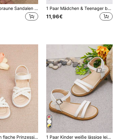
1 Paar kaffeebraune Sandalen für Mädchen in Große Größen, einfarbiges Mesh mit Schleifen-Dekor, verstellbarer Riemen, runde Zehenpartie, rutschfeste und leichte Sohle, modische und niedliche römische Strandsandalen, geeignet für Mädchen von 3-15 Jahren, für Alltag, Party, Reise, Strand, Sommer 2025 Neuheit
1 Paar Mädchen & Teenager bequeme weiche Korksohle Prinzessinnenstil lässige Boho flache Sandalen, geeignet für 3-14 Jahre alte Mädchen, flache Sandalen für Sommerurlaub, Strand, tägliches Tragen, Vacationcore
11,96€
dalen, modische gewebte Sommer Schuhe für große und kleine Kinder
1 Paar Kinder weiße lässige leichte süße verstellbare Riemen flache Sandalen geeignet für Strand und Outdoor-Spiel, geeignet für Strand, Urlaub, Geburtstagsparty, Ostern, Hochzeit, Schulanfang, tägliche Lässig, Party und andere Anlässe. Frühling/Sommer Stil Sandalen.