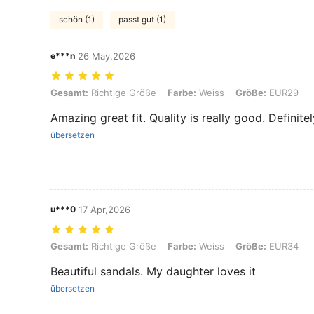
schön (1)
passt gut (1)
e***n
26 May,2026
Gesamt: Richtige Größe, Farbe: Weiss, Größe: EUR29
Gesamt:
Richtige Größe
Farbe:
Weiss
Größe:
EUR29
Amazing great fit. Quality is really good. Definit
übersetzen
u***0
17 Apr,2026
Gesamt: Richtige Größe, Farbe: Weiss, Größe: EUR34
Gesamt:
Richtige Größe
Farbe:
Weiss
Größe:
EUR34
Beautiful sandals. My daughter loves it
übersetzen