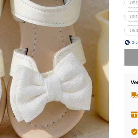
US1
US1
US3
Grö
Sorry, d
Ve