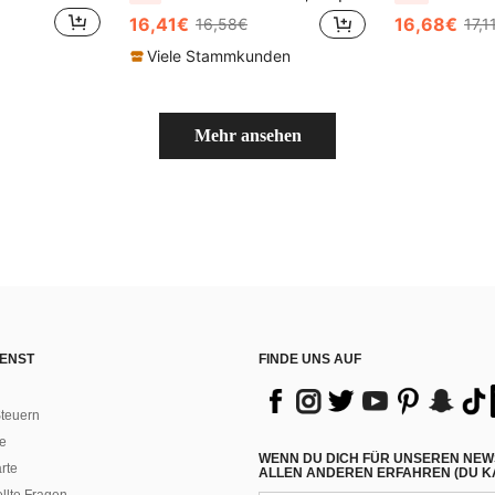
16,41€
16,68€
16,58€
17,1
Viele Stammkunden
Mehr ansehen
ENST
FINDE UNS AUF
teuern
e
WENN DU DICH FÜR UNSEREN NEW
rte
ALLEN ANDEREN ERFAHREN (DU KA