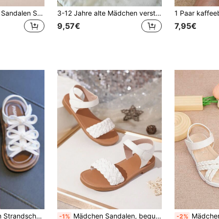
Boho-Stil gewebte Sandalen Sommer Neu Kreuzriemen Pompon Outdoor Indoor Strand Urlaub Hausschuhe
3-12 Jahre alte Mädchen verstellbare Klettverschluss weiße flache Sandalen mit Schleifen-Dekor, geeignet für Schule, Strand, süßer Prinzessinnenstil
9,57€
7,95€
Mädchen Sandalen Strandschuhe Frühling Sommer Neu Süße Schleife Mode Vielseitig Innen Weiche Sohle Bequem
Mädchen Sandalen, bequem und atmungsaktiv, perfekt für drinnen/Outdoor/Strand im Sommer, leicht
Mädchen flache Prinzessinnen San
-1%
-2%