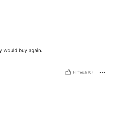
ely would buy again.
Hilfreich (0)