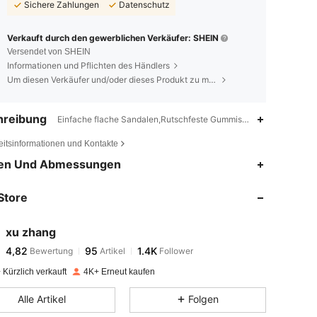
Sichere Zahlungen
Datenschutz
Verkauft durch den gewerblichen Verkäufer: SHEIN
Versendet von SHEIN
Informationen und Pflichten des Händlers
Um diesen Verkäufer und/oder dieses Produkt zu melden
hreibung
Einfache flache Sandalen,Rutschfeste Gummisohle,Hakenschlauf
eitsinformationen und Kontakte
4,82
95
1.4K
en Und Abmessungen
4,82
95
1.4K
Store
4,82
95
1.4K
4,82
95
1.4K
xu zhang
4,82
95
1.4K
Bewertung
Artikel
Follower
e***6
ist
Vor 1 Tag
gefolgt
4,82
95
1.4K
Kürzlich verkauft
4K+ Erneut kaufen
4,82
95
1.4K
Alle Artikel
Folgen
4,82
95
1.4K