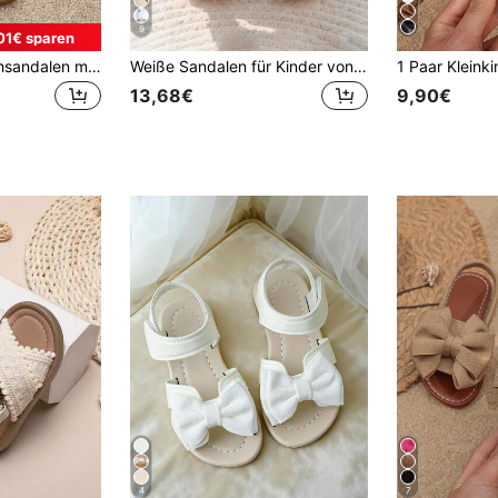
9
01€ sparen
1 Paar Kinder-Flachsandalen mit Schleife, Weiß und Rot. Aus weichem Nappa-PU-Leder mit Klettverschluss-Design.
Weiße Sandalen für Kinder von 3-12 Jahren für Sommer & Frühling, weißer geflochtener Riemen + doppelschichtige 3D-Blumen + Strass-Dekor, verstellbarer Klettverschluss, weiche rutschfeste hellbraune Sohle, Prinzessinnen-Stil, Schule, Ausflug, Picknick, Urlaub, Hochzeit
13,68€
9,90€
4
7