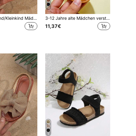
10
1 Paar Kleinkind/Kleinkind Mädchen Einfarbige Schleife Dekor Riemen Verschluss Runde Spitze Flache Bequeme Sandalen, Geeignet für 3-12 Jahre Alt, Mode lässig Strand Urlaub Party Sommer
3-12 Jahre alte Mädchen verstellbare gewebte Kreuz-Riemen Sandalen, weiß mit kontrastierendem braunem gewebtem Fußbett, handgefertigter Stil mit Klettverschluss
11,37€
5