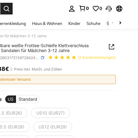
0
0
ess Enter to select.
errenkleidung
Haus & Wohnen
Kinder
Schuhe
Schmuck & Acces
len für Mädchen 3-12 Jahre
llbare weiße Frottee-Schleife Klettverschluss
 Sandalen für Mädchen 3-12 Jahre
SKU: sk260317213972942489083
(2 Kundenmeinungen)
38€
ICE AND AVAILABILITY
Preis inkl. MwSt. und Zöllen
stenloser Versand
e
US
Standard
.5 (EUR26)
US10 (EUR27)
0.5 (EUR28)
US12 (EUR29)