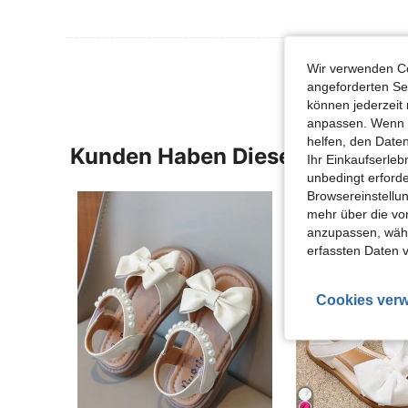
Wir verwenden Co
angeforderten Ser
können jederzeit 
anpassen. Wenn Si
helfen, den Date
Kunden Haben Diese Artikel A
Ihr Einkaufserle
unbedingt erford
Browsereinstellun
mehr über die vo
anzupassen, wähle
erfassten Daten 
Cookies verw