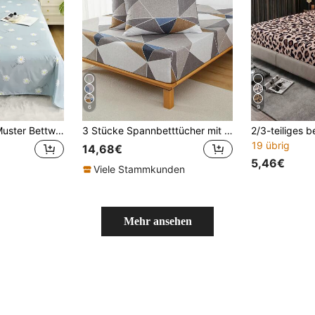
6
9
3 Stücke Blumen Muster Bettwäsche Set (ohne Füllung, mit Kissenbezug) Heim Bettwäsche Bettbezug, 100% Polyester Stoff, waschbar, weich & langanhaltend, geeignet für Schlafzimmer oder Gästezimmer, modern minimalistisches Heim Bettwäsche
3 Stücke Spannbetttücher mit geometrischem Muster 1 Spannbetttuch + 2 Kissenbezüge
19 übrig
14,68€
5,46€
Viele Stammkunden
Mehr ansehen