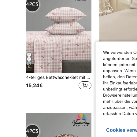
Wir verwenden Co
angeforderten Ser
können jederzeit 
14
14
anpassen. Wenn Si
helfen, den Date
4-teiliges Bettwäsche-Set mit rosa Karomuster und Schleife, pflegeleichtes weiches Bettwäsche-Set, Spannbetttuch-Set (1 Laken + 1 Spannbetttuch + 2 Kissenbezüge), Spannbetttuch-Set, geeignet für King, Queen, Full, Twin, tiefes Taschen-Design, passt bis zu 11,8 Zoll Kissenbezüge, weich und atmungsaktiv, knitterfrei, Bettwäsche für den Schulanfang im Wohnheim
Ihr Einkaufserle
15,24€
7,41€
unbedingt erford
Browsereinstellun
mehr über die vo
anzupassen, wähle
erfassten Daten 
Cookies verw