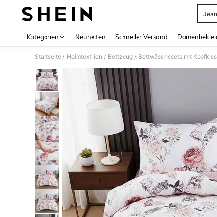
Jean
Use up 
Kategorien
Neuheiten
Schneller Versand
Damenbeklei
Startseite
Heimtextilien
Bettzeug
Bettwäschesets mit Kopfkis
/
/
/