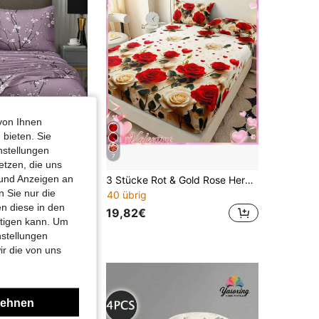
4,68
61
585
von Ihnen
 bieten. Sie
nstellungen
7
etzen, die uns
 und Anzeigen an
/Set Lila Pflaumenblüten Zweig Blumen Bettwäsche Set, leicht zu pflegen, weiches Bettwäsche Set mit Blumenmuster Spannbetttuch Set (1 Stück Bettlaken + 1 Stück Spannbetttuch + 2 Kissenbezüge) Spannbetttuch Set mit tiefer Tasche bis zu 11,8 Zoll
3 Stücke Rot & Gold Rose Herz Bettwäsche Set (1 Bettlaken, 2 Kissenbezüge, Kopfkissen nicht enthalten), hautfreundlicher Stoff + 3D-Druck, ein Set um das Schlafzimmer zu dekorieren und eine romantische Atmosphäre zu schaffen, Schlafzimmer Dekoration, romantisches Schlafzimmer
 Sie nur die
40 übrig
n diese in den
19,82€
htigen kann. Um
nstellungen
ir die von uns
lehnen