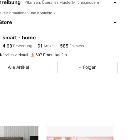
hreibung
Pflanzen, Überalles Muster,Milchig,modern
eitsinformationen und Kontakte
4,68
61
585
Store
4,68
61
585
smart - home
4,68
61
585
Bewertung
Artikel
Follower
M***A
ist
Vor 1 Tag
gefolgt
Kürzlich verkauft
607 Erneut kaufen
4,68
61
585
Alle Artikel
Folgen
4,68
61
585
4,68
61
585
4,68
61
585
4,68
61
585
4,68
61
585