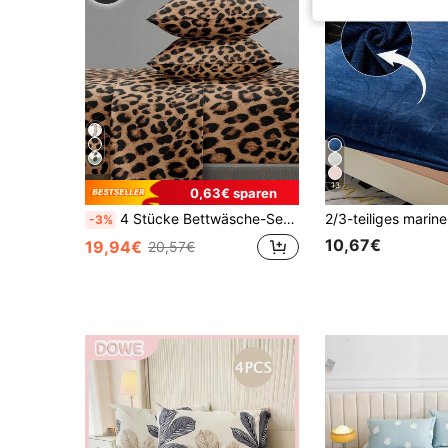
13
0,63€ sparen
4 Stücke Bettwäsche-Set in Kaffeebraun mit Leopardenmuster, pflegeleichtes weiches Bettwäsche-Set, Spannbetttuch-Set mit Blumenmuster (1 Laken + 1 Spannbetttuch + 2 Kissenbezüge), Spannbetttuch-Set, geeignet für King-, Queen-, Full- und Twin-Größen, tiefes Taschen-Design, passt bis zu 11,8-Zoll Kissenbezüge, weich und atmungsaktiv, knitterfrei
-3%
10,67€
19,94€
20,57€