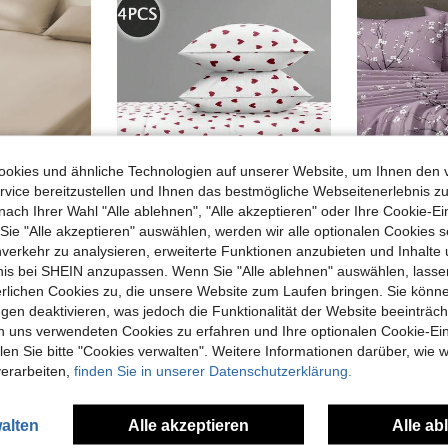
okies und ähnliche Technologien auf unserer Website, um Ihnen den 
vice bereitzustellen und Ihnen das bestmögliche Webseitenerlebnis zu
nach Ihrer Wahl "Alle ablehnen", "Alle akzeptieren" oder Ihre Cookie-Ei
4
4
e "Alle akzeptieren" auswählen, werden wir alle optionalen Cookies s
nverkehr zu analysieren, erweiterte Funktionen anzubieten und Inhalte
2/3-teiliges einfarbiges khakifarbenes Spannbetttuch-Set (1 Spannbetttuch + 2 Kissenbezüge), Matratzenschoner, Matratzenbezug, Bettwäsche-Set, weich und atmungsaktiv, geeignet für Einzel-, Doppel-, King- und Queen-Betten, Spannbetttuch-Tiefe bis zu 11,8 Zoll, Studentenwohnheim-Bettwäsche, Schulanfang
4-teiliges Bettwäsche-Set mit schwarzem Herz-, Schmetterlings- und Blumenmuster, enthält 1 Spannbetttuch, 1 Bettlaken und 2 Kissenbezüge (Kissenfüllungen nicht enthalten). Geeignet für King-, Queen-, Full- und Twin-Größen, Spannbetttuch mit tiefem Taschen-Design, Kissenbezüge bis zu 11,8 Zoll. Weich und atmungsaktiv, knitterfrei
4er
EU Warehouse
bnis bei SHEIN anzupassen. Wenn Sie "Alle ablehnen" auswählen, lassen
19,50€
19,78€
erlichen Cookies zu, die unsere Website zum Laufen bringen. Sie könne
gen deaktivieren, was jedoch die Funktionalität der Website beeinträc
n uns verwendeten Cookies zu erfahren und Ihre optionalen Cookie-Ei
n Sie bitte "Cookies verwalten". Weitere Informationen darüber, wie w
verarbeiten,
finden Sie in unserer Datenschutzerklärung.
alten
Alle akzeptieren
Alle ab