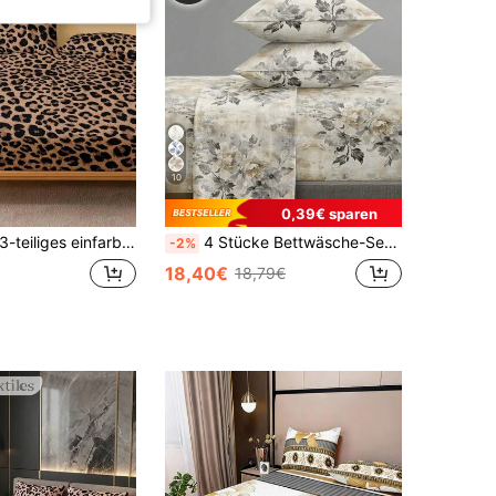
10
0,39€ sparen
liges einfarbiges hellrosa Satin-Bettwäscheset, Kunstseiden-Textur, enthält 1 Spannbetttuch und 2 Kissenbezüge (Kissenfüllungen nicht enthalten), modernes weiches Bettwäscheset, geeignet für den Heimgebrauch, Spannbetttuchtiefe bis zu 13,8 Zoll, Satin-Kissenbezüge weich und atmungsaktiv, knitterfrei, verbessert die Schlafqualität, Luxus-Hotelstil, ideales Geschenk für Eltern, Freunde, Studentenwohnheim-Bettwäsche oder Schulanfang-Bettwäsche.
4 Stücke Bettwäsche-Set in Khaki mit Gartenblumenmuster, enthält 1 Spannbetttuch, 1 Bettlaken und 2 Kissenbezüge (Kissenfüllungen nicht enthalten). Spannbetttuch-Set, verfügbare Größen: King, Queen, Full, Twin. Design mit tiefer Tasche, Kissenbezüge bis zu 11,8 Zoll. Weich und atmungsaktiv, knitterfrei
-2%
18,40€
18,79€