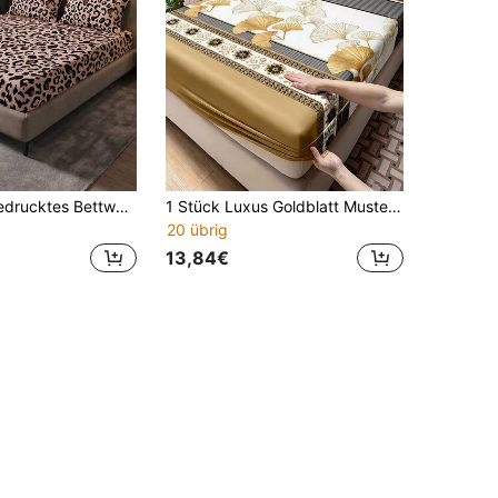
2/3-teiliges bedrucktes Bettwäsche-Set (1 Stück Bettlaken + 1 Stück/2 Kissenbezüge, Kissenfüllung nicht enthalten), hautfreundlicher bequemer Matratzenschutz, Matratzenbezug, weich und atmungsaktiv, geeignet für Einzel-/Doppel-/Queen-/King-Size-Betten, Schlafzimmerdekoration, Studentenwohnheim, Schulanfang
1 Stück Luxus Goldblatt Muster Spannbettlaken, Vintage Blumen Bordüre Weiche Bettwäsche, Elegante moderne Bettdecke für Schlafzimmer Heimdekoration, geeignet für Einzelbett/Doppelbett/Queensize/Kingsize Bett, maschinenwaschbar, ideal für Schlafzimmer Dekoration
20 übrig
13,84€