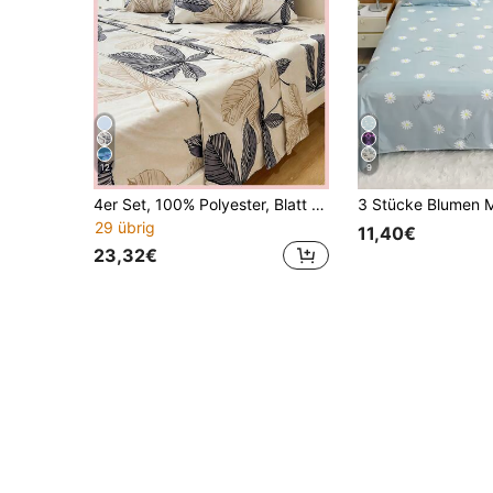
12
9
4er Set, 100% Polyester, Blatt Muster im Landhausstil, 35cm Tiefe Passform Spannbettlaken, Bedruckter Bettwäsche-Set (2 Kissenbezüge + 1 Bettlaken + 1 Spannbettlaken), Ganzjahres Moderne Bettwäsche, Minimalistischer Stil, Weich & Bequem, Atmungsaktiv
29 übrig
11,40€
23,32€