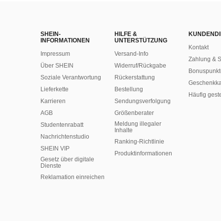
SHEIN-
HILFE &
KUNDENDI
INFORMATIONEN
UNTERSTÜTZUNG
Kontakt
Impressum
Versand-Info
Zahlung & S
Über SHEIN
Widerruf/Rückgabe
Bonuspunkt
Soziale Verantwortung
Rückerstattung
Geschenkka
Lieferkette
Bestellung
Häufig gest
Karrieren
Sendungsverfolgung
AGB
Größenberater
Meldung illegaler
Studentenrabatt
Inhalte
Nachrichtenstudio
Ranking-Richtlinie
SHEIN VIP
​Produktinformationen
Gesetz über digitale
Dienste
Reklamation einreichen