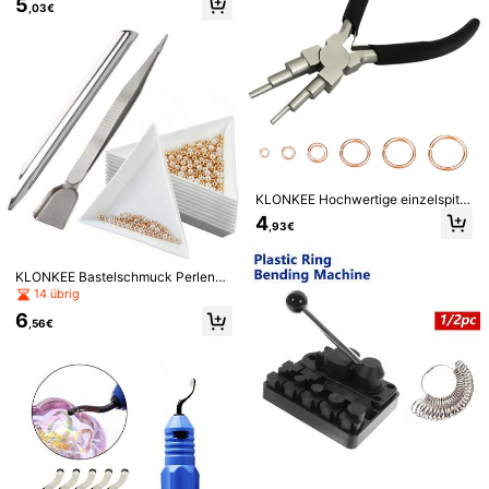
5
Voraussichtliche Lieferung:
6-11 Werktagen
,03€
2,25mm und 3mm Rundzange, geei
gnet für Schmuckherstellung Draht
zange, Rundzange, ergonomischer
Dieses Produkt kann innerhalb von 14 Tagen zurückgegeben
werden, jedoch nicht während der verlängerten Rückgabefrist
Griff, praktisch für DIY Kupferperlen
und hochpräzise handgefertigte Pr
Vorbehaltlich der Fair-Use-Richtlinie
ojekte, kompatibel mit 18-26g Bast
eldraht (nicht geeignet für Metalldr
Sichere Zahlungen · Datenschutz
aht mit Stahlanteil)
Verkauft und versendet durch den gewerblichen Verkäufer:
SHEIN
Informationen und Pflichten des Händlers
KLONKEE Hochwertige einzelspitzi
Um diesen Verkäufer und/oder dieses Produkt zu melden
ge runde Zange - präzise gefertigt,
4
,93€
geeignet für 3-10mm Ringe, ideale
s Werkzeug für Schmuckherstellun
Produktdetails
g - hochwertige Stahlqualität, multi
funktional und filigran, kann verwe
KLONKEE Bastelschmuck Perlen-
Material:
Rostfreier Stahl
ndet werden für das Herstellen offe
& Strass-Schöpfset, weißes Schmu
14 übrig
ner Ringe, Wickeln, Schmuckherste
ck-Schöpfset, 2 silberne Pinzetten,
6
llung, Ringherstellung, Formen und
Bastelperlen-Pinzetten mit Löffel, d
Mehr anzeigen
,56€
Biegen
reieckiges Sortierschälchen und sil
berne Handpinzette mit Schöpfkell
Sicherheitsinformationen und Kontakte
e, Strass-Schälchen-Set für Perlen
- & Edelsteinwerkzeuge, geeignet f
ür kleine Perlen, Edelsteine, Kristall
schmuckherstellung, Perlen-Aufhe
5,00
be-Werkzeugzubehör
(12)
Mehr anzeigen
volle Körbchengröße
(1)
Gute Mobilität
(1)
bezahlbar
(1)