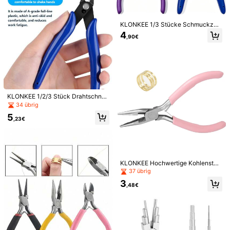
r) Zange mit 100 Silber/Gold Ösen +
rkzeug, Fingerring Größenanpasser,
1.2K Follower
4,87
18 übrig
7
,11€
7,18€
Lochzange / Zange mit 200 Ösen +
Ring Strecker zum Erweitern und U
4
Lochzange, geeignet für Ledergürte
mformen von Ringen - Stahl beschi
,61€
l, Schuhe, Stoff, Handwerk
chtet, präzise Erweiterung, Anpassu
KLONKEE 1/3 Stücke Schmuckzan
ng und Umformung von Eheringen -
gen aus Stahl, inklusive gebogene
4
1.2K Follower
,90€
4,87
Schmuckring Größenanpassungsw
Zange/Rundzange/Drahtschneider,
erkzeug
diagonale Flachzange, Stahl Draht
Ring Werkzeugset, verwendet für S
chmuckherstellung, Drahtwicklung,
Schneiden, Perlenbasteln
1.2K Follower
4,87
KLONKEE 1/2/3 Stück Drahtschnei
derset, federgespannte Seitenschn
34 übrig
1.2K Follower
4,87
eider, Präzisions-Seitenschneider a
5
us Chrom-Vanadium-Stahl, Schwer
,23€
last-Seitenschneider für den Heimg
ebrauch
1/4"6mm (Innendurchmesser) Zang
e, mit 300 Sets Metallösen/200 Set
36 übrig
s Gold/Silber/Bronze/Schwarz Nick
KLONKEE Hochwertige Kohlenstoff
5
el Metallösen, geeignet für Ledergü
stahl Rundspitz-Säge-Schmuckza
,15€
37 übrig
Flexible Silikon Ringgrößen-Schutz
rtel, Schuhe, Stoff, handgefertigte B
nge - Pink, ideal für DIY Perlenarbe
hüllen | Unsichtbarer Spiral-Enger f
3
astelarbeiten
3
iten und Basteln
,48€
,58€
ür lose Ringe, Ring-Anpassungs-Ad
juster ohne Strom, klares Ringgröße
n-Adjuster-Set