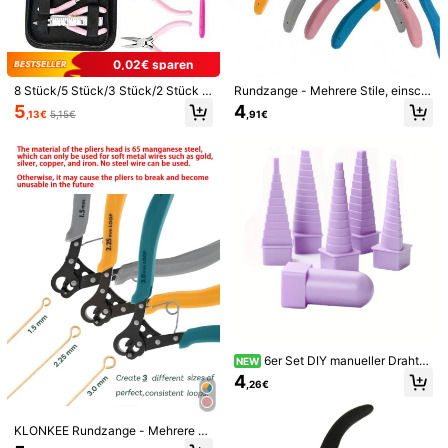
0,02€ sparen
8 Stück/5 Stück/3 Stück/2 Stück P
Rundzange - Mehrere Stile, einschl
1/12
remium DIY Werkzeugsatz, beinhalt
ießlich 1,5mm, 2,25mm und 3mm Ru
5
4
,13€
5,15€
,91€
et 3 verschiedene Zangen, 2 Pulve
ndzange, für Schmuckherstellung
rpinzetten, 1 Ahle in Zufallsfarbe, 1
(nicht geeignet für Stahldraht)
8
,18€
Sprengring, 1 Lineal
30 Sets von 12,5 mm Metallnietknöpfen in Gold/
5,00
(
12
)
Silber/Bronze/Gun schwarz mit 4 Installatio
nswerkzeugen für Leder, Jacken, Jeans, Klei
dung
Stiltyp
12,5 mm Goldknopf-Set
12,5-mm-Silberknopf-Set
12,5-mm-Knopfset aus schwarzem Nickel
12,5 mm Antikbronze-Knopfset
6er Set DIY manueller Drahtwi
NEW
ckler, geeignet für Papierkunst, Kup
4
,26€
ferdraht, Schriftrollen, Metalldraht-
Versand nach
Austria
Turmwickelstab, Schmuckgrößena
npasser, handgefertigtes Rollen-Lin
Kostenloser Versand
ienmalerei-Werkzeugset
KLONKEE Rundzange - Mehrere St
ile erhältlich, einschließlich 1,5mm,