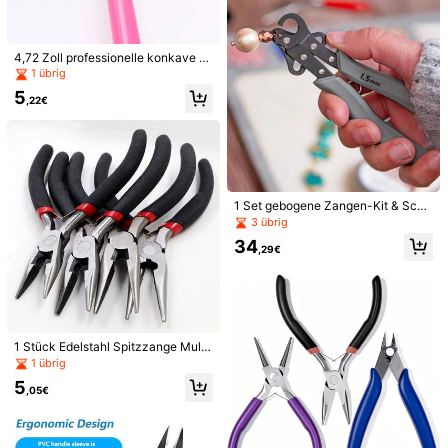
DIY TOOL KIT&ACCY
i***a
ist am Durchsuchen
1.2K Follower
4,87
Viele Stammkunden
Vor 1 Jahr gegründet
21K+ Kürzlich v
4,72 Zoll professionelle konkave Z
ange, geeignet für Schmuckherstell
1 übrig
ung Mini Präzisions-Spulen-Werkz
Folgen
Alle Artikel
5
euge, ideales DIY Handwerkzeug
,22€
1.2K Follower
4,87
Könnte Dir Auch Gefallen
Empfehlungen
Kleidungs-Accessoires
Taschen und Gepäck
Wer
1.2K Follower
4,87
1 Set gebogene Zangen-Kit & Sch
muckherstellungs-Werkzeuge - 1,
3 übrig
5/2,25/3mm professionelle Spulen-
34
Zangen geeignet für 18-26 Gauge
,29€
1.2K Follower
4,87
Basteldraht, inklusive Drahtstrecke
r und Schmucksägerahmen mit Klin
ge, für DIY Perlen-Ohrringe & Armb
and-Herstellung (Hinweis: Metalldr
ahtgröße nicht enthalten)
1.2K Follower
4,87
1 Stück Edelstahl Spitzzange Multif
unktional DIY Schmuckherstellung
1 übrig
Handwerkzeug Schwarzer Griff
5
1.2K Follower
4,87
,05€
4,5 mm 0,18 Zoll (Innendurchmesse
KLONKEE Schmuckring Streckerwe