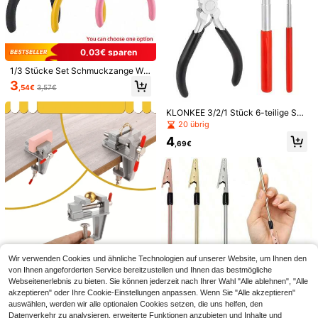
0,03€ sparen
1/3 Stücke Set Schmuckzange Wer
kzeug Kit, enthält Rundkopfzange,
3
,54€
3,57€
Seitenschneider, geeignet für DIY S
chmuckherstellung und -reparatur
KLONKEE 3/2/1 Stück 6-teilige Sch
muckzange + 5-teilige Draht-Lock
20 übrig
enstab, runder Draht-Wickelstab, S
4
tahl-Draht-Ring-Werkzeugset, ver
,69€
1 Stück Mehrfarbiges Armband Hilfs
wendet für Schmuckherstellung, Dr
werkzeug, Armband Anzieh-Hilfsw
8 übrig
aht-Wickeln, Perlen-Handwerk, Sc
erkzeug, Accessoire Hilfswerkzeu
Zufällige Farbe Edelstahl Schmuck
hmuckherstellungs-Set
3
g, Armband Straffungs-Hilfskrokodil
,68€
Tragehilfe Werkzeug, geeignet für A
4
klemme, geeignet für Frauen Schm
,17€
rmbänder, Halsketten und Ohrringe
uckwerkzeuge, verwendet zum Str
Haken, bequem zum An- und Auszi
affen und Einhängen von Schmuck
ehen von Schmuck. Bequemer Griff,
armreifen, Halsketten
ausgestattet mit Schnellverschluss
Schmuckverschluss
Wir verwenden Cookies und ähnliche Technologien auf unserer Website, um Ihnen den
Tragbare Mini Schmuckwerkbank -
von Ihnen angeforderten Service bereitzustellen und Ihnen das bestmögliche
Aluminium Tisch-Klemme zum Auf
30 übrig
Webseitenerlebnis zu bieten. Sie können jederzeit nach Ihrer Wahl "Alle ablehnen", "Alle
klemmen für Bastelarbeiten, Holzb
6
earbeitung und Metallbearbeitung,
akzeptieren" oder Ihre Cookie-Einstellungen anpassen. Wenn Sie "Alle akzeptieren"
,48€
Positionierzangen ohne Kratzer, gr
auswählen, werden wir alle optionalen Cookies setzen, die uns helfen, den
au mit roten Griffen, kompaktes De
Datenverkehr zu analysieren, erweiterte Funktionen anzubieten und Inhalte und