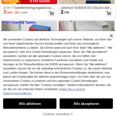
0,12€ sparen
3-in-1 Toilettenreinigungsblöcke, p
Jakehoe 10/8/5/4/3/2 Stücke Abflu
3
2
raktisch zum Reinigen des Badezim
ssreiniger Pulver für Bad & Küche, l
,96€
-2%
4,08€
,77€
mer-Toilette, entfernt Schmutz und
öst Verstopfungen auf und beseitigt
Gerüche. Ein ausgezeichnetes Ges
Gerüche (Neue aufgewertete Verpa
chenk für Familie und Freunde, bes
ckung, zufällige Lieferung alter und
onders geeignet für Feiertage (zufäl
neuer Stile), Reinigungspulver zum
lige Lieferung von neuen und alten
Entfernen von Verstopfungen.
Modellen).
Wir verwenden Cookies und ähnliche Technologien auf unserer Website, um Ihnen den
von Ihnen angeforderten Service bereitzustellen und Ihnen das bestmögliche
Webseitenerlebnis zu bieten. Sie können jederzeit nach Ihrer Wahl "Alle ablehnen", "Alle
akzeptieren" oder Ihre Cookie-Einstellungen anpassen. Wenn Sie "Alle akzeptieren"
auswählen, werden wir alle optionalen Cookies setzen, die uns helfen, den
Datenverkehr zu analysieren, erweiterte Funktionen anzubieten und Inhalte und
Anzeigen an Ihr Einkaufserlebnis bei SHEIN anzupassen. Wenn Sie "Alle ablehnen"
auswählen, lassen Sie nur die unbedingt erforderlichen Cookies zu, die unsere Website
zum Laufen bringen. Sie können diese in den Browsereinstellungen deaktivieren, was
jedoch die Funktionalität der Website beeinträchtigen kann. Um mehr über die von uns
verwendeten Cookies zu erfahren und Ihre optionalen Cookie-Einstellungen
anzupassen, wählen Sie bitte "Cookies verwalten". Weitere Informationen darüber, wie
wir die von uns erfassten Daten verarbeiten,
finden Sie in unserer
Datenschutzerklärung.
Toilettenreinigungstabletten, Haush
Brause-Toilettenreinigungstablette
6
alts-Toilettenschüsselreiniger, Entk
n, Toilettenschüsselreiniger, Geruch
3 übrig
,54€
Alle ablehnen
Alle akzeptieren
alkung, Geruchsbeseitigung, Flecke
sentfernung, Fleckenentfernung, G
6
,54€
-15%
7,72€
nentfernung, duftende Toilettenreini
elbfärbung entfernen, langanhalten
gungstabletten
der Lufterfrischer, Toilettenreinigun
Cookies verwalten
ZUM WARENKORB HINZUFÜGEN