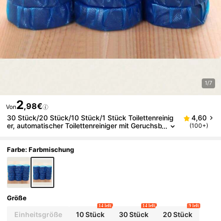
1/7
2
,98€
Von
30 Stück/20 Stück/10 Stück/1 Stück Toilettenreinig
4,60
er, automatischer Toilettenreiniger mit Geruchsb
(100+)
eseitigung und Entkalkungsfunktion, langanhalt
end Toilettenreinigungstabletten, die mit kontinuierli
cher Freisetzungstechnologie hartnäckige Flecken
Farbe: Farbmischung
entfernen
Größe
14 left
14 left
9 left
Einheitsgröße
10 Stück
30 Stück
20 Stück