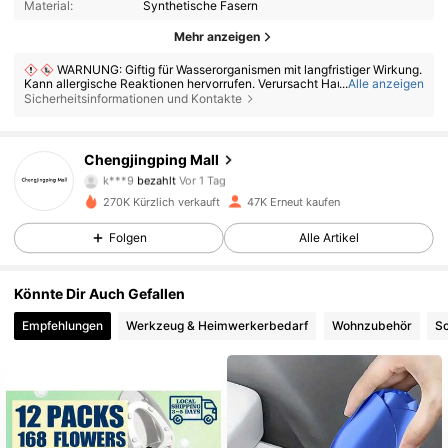
Material:
Synthetische Fasern
Mehr anzeigen
WARNUNG: Giftig für Wasserorganismen mit langfristiger Wirkung.
Kann allergische Reaktionen hervorrufen. Verursacht Haut- und Augenr
...
Alle anzeigen
eizungen. Nicht verschlucken. Bei Verschlucken sofort medizinischen R
Sicherheitsinformationen und Kontakte
at einholen und Behälter oder Etikett vorzeigen. Darf nicht in die Hände
von Kindern gelangen.
Chengjingping Mall
4.7K Follower
4,84
k***9
bezahlt
Vor 1 Tag
270K Kürzlich verkauft
47K Erneut kaufen
4.7K Follower
4,84
Folgen
Alle Artikel
Könnte Dir Auch Gefallen
4.7K Follower
4,84
Empfehlungen
Werkzeug & Heimwerkerbedarf
Wohnzubehör
Sc
4.7K Follower
4,84
4.7K Follower
4,84