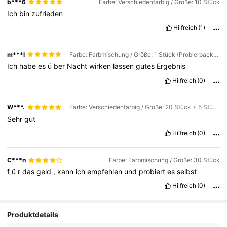
b***6
Farbe: Verschiedenfarbig / Größe: 10 Stück
Ich
bin
zufrieden
Hilfreich
(1)
m***l
Farbe: Farbmischung / Größe: 1 Stück (Probierpackung)
Ich
habe
es
ü
ber
Nacht
wirken
lassen
gutes
Ergebnis
Hilfreich
(0)
W***.
Farbe: Verschiedenfarbig / Größe: 20 Stück + 5 Stück
Sehr
gut
Hilfreich
(0)
C***n
Farbe: Farbmischung / Größe: 30 Stück
f
ü
r
das
geld
,
kann
ich
empfehlen
und
probiert
es
selbst
Hilfreich
(0)
Produktdetails