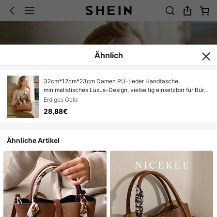
Ähnlich
32cm*12cm*23cm Damen PU-Leder Handtasche,
minimalistisches Luxus-Design, vielseitig einsetzbar für Büro,
Reisen, Dates, Schal-Dekoration, hochwertige Qualität
Erdiges Gelb
28,88€
Ähnliche Artikel