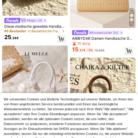
Geschäftstasche geeignet für Büro,
Geschäft und Arbeit
Magic cik
12
Diese modische gewebte Handtasc
he hat funkelnde Pailletten-Verzier
#5 Bestseller
in Beuteltasche Frauen Top-Griff-Taschen
#Koreanischer Stil
ungen und einen Holzring-Griff, ge
25
,39€
AIBBYDAR Damen Handtasche Gol
eignet für Anlässe wie Abendparty
d Mode gewebte Tragetasche Urla
s, Urlaub, Reisen, Einkaufen oder B
19 übrig
ub Strand vielseitige Umhängetasc
ankette.
15
,37€
-1%
15,55€
he lässig minimalistisch Strandurla
ub unverzichtbar
16
0,04€ sparen
Damen Lässig Minimalistische Han
#BescheideneEleganz
dtasche für den täglichen Weg zur
33 übrig
Luxus Schleifen Dekor Handtasche
Arbeit
18
15
- Damen Geldbörse mit Doppelgriff,
,20€
18,24€
,23€
modische kleine Damen Kunstleder
Umhängetasche, Damen Valentinst
ag Schleifen Geldbörse
Wir verwenden Cookies und ähnliche Technologien auf unserer Website, um Ihnen den
von Ihnen angeforderten Service bereitzustellen und Ihnen das bestmögliche
Webseitenerlebnis zu bieten. Sie können jederzeit nach Ihrer Wahl "Alle ablehnen", "Alle
akzeptieren" oder Ihre Cookie-Einstellungen anpassen. Wenn Sie "Alle akzeptieren"
auswählen, werden wir alle optionalen Cookies setzen, die uns helfen, den
Datenverkehr zu analysieren, erweiterte Funktionen anzubieten und Inhalte und
6
Anzeigen an Ihr Einkaufserlebnis bei SHEIN anzupassen. Wenn Sie "Alle ablehnen"
6
auswählen, lassen Sie nur die unbedingt erforderlichen Cookies zu, die unsere Website
Damen Muschel-Dekor gestrickte