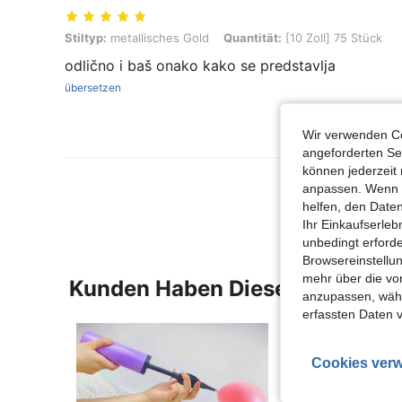
Stiltyp: metallisches Gold, Quantität: [10 Zoll] 75 Stück
Stiltyp:
metallisches Gold
Quantität:
[10 Zoll] 75 Stück
odlično i baš onako kako se predstavlja
übersetzen
Wir verwenden Co
angeforderten Ser
können jederzeit 
Mehr Bewertung
anpassen. Wenn Si
helfen, den Date
Ihr Einkaufserle
unbedingt erford
Browsereinstellun
mehr über die vo
Kunden Haben Diese Artikel A
anzupassen, wähle
erfassten Daten 
Cookies verw