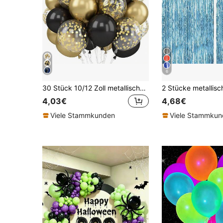
6
30 Stück 10/12 Zoll metallische Ballons, Perlenweiß Latexballons, Aluminiumfolie Glitzerballons für Geburtstags-, Hochzeits-, Jahrestagsparty Dekorationen
4,03€
4,68€
Viele Stammkunden
Viele Stammku