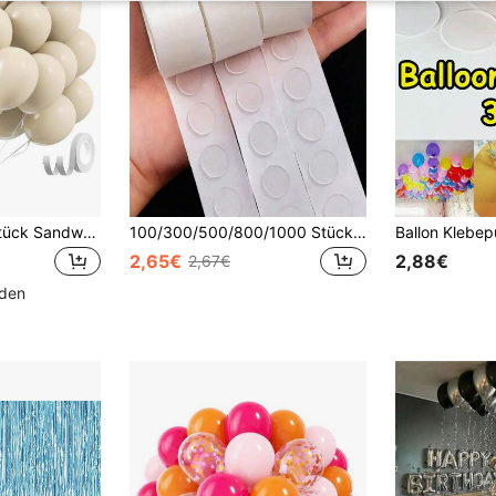
10/20/30/40/50 Stück Sandweiße Ballons, Größen 18/12/10/5 Zoll, Beige Latex Ballons, Weiß verdickt, geeignet für Party, Hochzeit, Gender Reveal Party, Bridal Shower, Geburtstagsparty und andere Anlässe Dekoration.
100/300/500/800/1000 Stücke transparente Ballon Klebepunkte (100 Stücke runde Klebepunkte/Rolle), abnehmbares doppelseitiges Klebeband, geeignet für Feiertage, Hochzeiten und Partydekoration
2,65€
2,88€
2,67€
nden