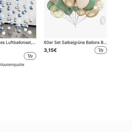
80 Stück blaues Luftballonset, enthält blaue und silberne Latex-Luftballons, geeignet für Geburtstagsfeiern, blaue Themenpartys, Babypartys, Hochzeiten, Verlobungen, Taufen, Hintergrundwanddekoration, Raum- und Wohnzimmerdekoration
60er Set Salbeigrüne Ballons Bogen Kit, Salbei Sand Weiß Metallic Gold Konfetti Ballons für Geburtstag, Hochzeit, Braut, Babyparty, Verlobungsfeier Dekorationen, Aluminiumfolie Konfetti
3,15€
etourenquote