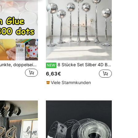
Ballon Klebepunkte, doppelseitiger Kleber, Ballon Klebstoff DIY Dekoration Zubehör
8 Stücke Set Silber 4D Ball & Folienvorhang Ballon Set, enthält 32", 22" und 18" Silber 4D Ballons mit Silber Folienvorhang, geeignet für Geburtstagsparty, Hochzeit, Verlobung, Retro Party, Silber Szene Dekoration, Bankett Arrangement
NEW
6,63€
Viele Stammkunden