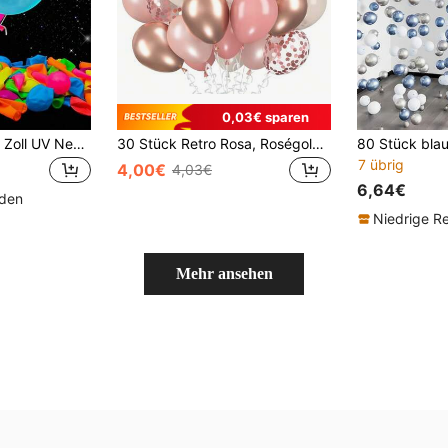
0,03€ sparen
10/30/50 Stück 12 Zoll UV Neon Leuchtendes Luftballon, Neon Leuchtende Party Luftballons für Halloween Dekoration, Leuchtend im Dunkeln Luftballons für Geburtstags Dekoration Hochzeit Leuchtende Party Zubehör Schwarzlicht reagierende Fluoreszenz Luftballons, Weihnachten
30 Stück Retro Rosa, Roségold und Sandweiß Latexballons, Aluminiumfolienballons, geeignet für Aluminiumfolienballons, Hochzeiten im Boho-Stil, Geburtstage, rosa Themenparty Dekorationen, Coming-of-Age-Zeremonien, Abschlussfeiern, Jahrestage.
7 übrig
4,00€
4,03€
6,64€
nden
Niedrige R
Mehr ansehen