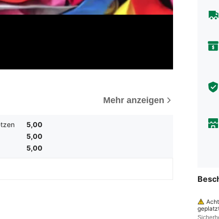
Mehr anzeigen
tzen
5,00
5,00
5,00
Besc
Acht
geplatz
h. Nich
Sicherh