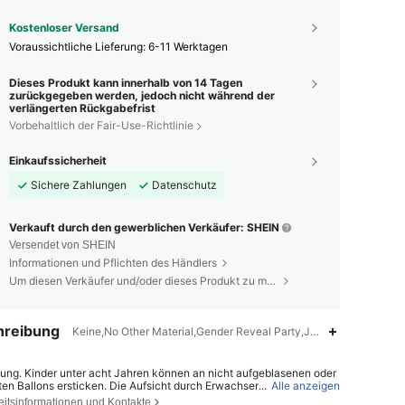
Kostenloser Versand
Voraussichtliche Lieferung:
6-11 Werktagen
Dieses Produkt kann innerhalb von 14 Tagen
zurückgegeben werden, jedoch nicht während der
verlängerten Rückgabefrist
Vorbehaltlich der Fair-Use-Richtlinie
Einkaufssicherheit
Sichere Zahlungen
Datenschutz
Verkauft durch den gewerblichen Verkäufer: SHEIN
Versendet von SHEIN
Informationen und Pflichten des Händlers
Um diesen Verkäufer und/oder dieses Produkt zu melden
hreibung
Keine,No Other Material,Gender Reveal Party,Junggesellenabsch
ung. Kinder unter acht Jahren können an nicht aufgeblasenen oder
ten Ballons ersticken. Die Aufsicht durch Erwachsene ist erforderlic
...
Alle anzeigen
t aufgeblasene Ballons sind von Kindern fernzuhalten.Geplatzte Ball
eitsinformationen und Kontakte