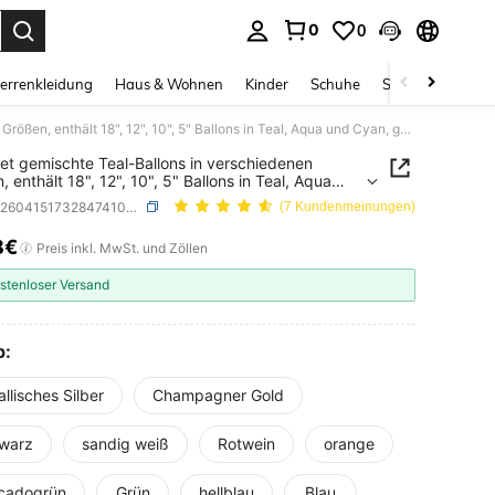
0
0
ess Enter to select.
errenkleidung
Haus & Wohnen
Kinder
Schuhe
Schmuck & Acces
36er Set gemischte Teal-Ballons in verschiedenen Größen, enthält 18", 12", 10", 5" Ballons in Teal, Aqua und Cyan, geeignet für Geburtstag, Meeres-Themen-Hochzeit, Jahrestag, Party, Taufe, Gender Reveal, Abschlussfeier, Meerjungfrau-Themen-Party, Poolparty-Dekorationen
et gemischte Teal-Ballons in verschiedenen
 enthält 18", 12", 10", 5" Ballons in Teal, Aqua
an, geeignet für Geburtstag, Meeres-Themen-
SKU: sh260415173284741076342
(7 Kundenmeinungen)
it, Jahrestag, Party, Taufe, Gender Reveal,
ussfeier, Meerjungfrau-Themen-Party, Poolparty-
8€
ICE AND AVAILABILITY
Preis inkl. MwSt. und Zöllen
tionen
stenloser Versand
p:
llisches Silber
Champagner Gold
warz
sandig weiß
Rotwein
orange
cadogrün
Grün
hellblau
Blau