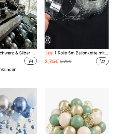
580 Stücke Schwarz & Silber Ballon Girlande Set, 40 Zoll riesige Folien Zahlenballons, schwarze Rosenblätter, geeignet für Geburtstagsfeier, Hochzeitstag, Muttertag, Abschlussfeier Dekoration für Männer & Frauen
1 Rolle 5m Ballonkette mit zwei Löchern, Dekorationsaccessoire für Geburtstagsfeiern, Hochzeiten, Bogendekorationen, Ballondekorationen
-1%
2,75€
2,78€
mmkunden