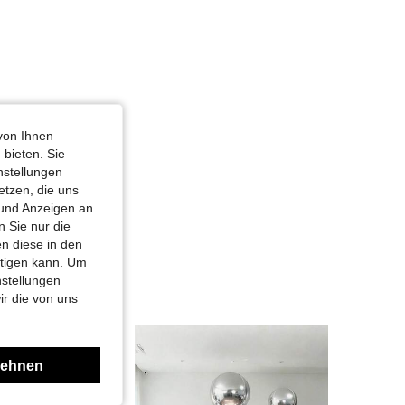
4,93
255
3.3K
4,93
255
3.3K
von Ihnen
 bieten. Sie
nstellungen
etzen, die uns
 und Anzeigen an
 Sie nur die
n diese in den
htigen kann. Um
nstellungen
ir die von uns
lehnen