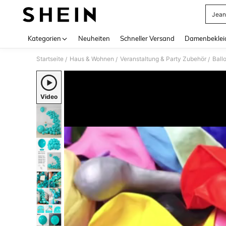
Jean
Use up 
Kategorien
Neuheiten
Schneller Versand
Damenbeklei
Startseite
Haus & Wohnen
Veranstaltung & Party Zubehör
Ball
/
/
/
Video