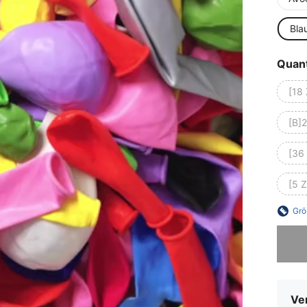
Bla
Quant
[18 
[B]2
[36 
[5 Z
Grö
Sorry, d
Ve