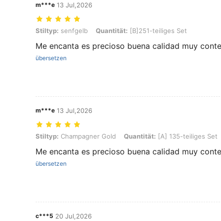
m***e
13 Jul,2026
Stiltyp: senfgelb, Quantität: [B]251-teiliges Set
Stiltyp:
senfgelb
Quantität:
[B]251-teiliges Set
Me encanta es precioso buena calidad muy cont
übersetzen
m***e
13 Jul,2026
Stiltyp: Champagner Gold, Quantität: [A] 135-teiliges Set
Stiltyp:
Champagner Gold
Quantität:
[A] 135-teiliges Set
Me encanta es precioso buena calidad muy cont
übersetzen
c***5
20 Jul,2026