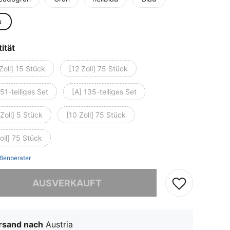
u
ität
Zoll] 15 Stück
[12 Zoll] 75 Stück
51-teiliges Set
[A] 135-teiliges Set
Zoll] 5 Stück
[10 Zoll] 75 Stück
oll] 75 Stück
ßenberater
ieses Produkt ist ausverkauft.
AUSVERKAUFT
rsand nach
Austria