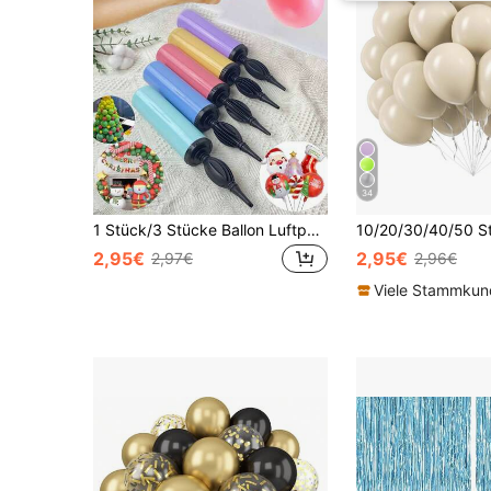
34
1 Stück/3 Stücke Ballon Luftpumpe, tragbare Handpumpe, manuelle Ballonaufpumpe, geeignet für Geburtstagsparty, Festival, Hochzeit, Ballons (zufällige Farbe) handbetriebene farbige Luftpumpe, Partydekoration
2,95€
2,95€
2,97€
2,96€
Viele Stammku