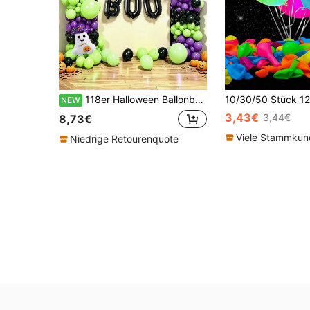
118er Halloween Ballonbogen Set, enthält Spinne, Geist, amerikanischer Stil schwarze BOO Folienballons, geeignet für Halloween Themenparty, Spinnenparty, Halloween Heimdekoration
NEW
3,43€
3,44€
8,73€
Viele Stammku
Niedrige Retourenquote