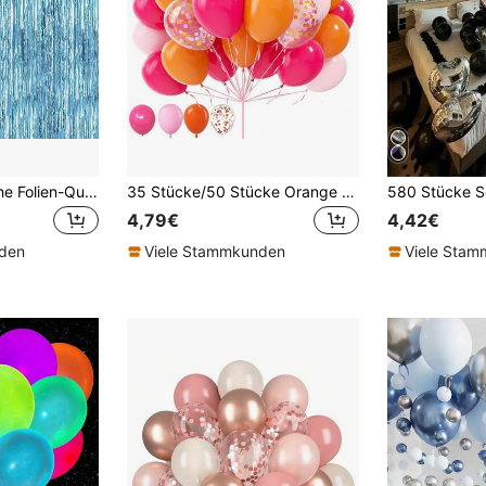
2 Stücke metallische Folien-Quastenvorhang als Photobooth Hintergrund, großer & kleiner quadratischer Regen-Streamer, Hintergrund für Geburtstag, Hochzeit, Party, Abschluss, Muttertag, verschiedene Anlässe
35 Stücke/50 Stücke Orange Pink Magenta Folien-Konfetti-Ballons 10 Zoll Latex-Ballons geeignet für Männer Frauen Geburtstagsfeier Hochzeit Babyparty Geschlechteroffenbarungsparty Feier Abschlussfeier Jahrestag Partyzubehör
4,79€
4,42€
nden
Viele Stammkunden
Viele Sta