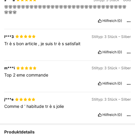
🌸🌸🌸🌸🌸🌸🌸🌸🌸🌸🌸🌸🌸🌸🌸🌸🌸🌸🌸🌸🌸🌸🌸🌸🌸🌸🌸🌸🌸
🌸🌸🌸
Hilfreich
(0)
l***3
Stiltyp: 3 Stück – Silber
Tr
è
s
bon
article
,
je
suis
tr
è
s
satisfait
Hilfreich
(0)
m***i
Stiltyp: 3 Stück – Silber
Top
2
eme
commande
Hilfreich
(0)
j***e
Stiltyp: 3 Stück – Silber
Comme
d
’
habitude
tr
è
s
jolie
Hilfreich
(0)
Produktdetails