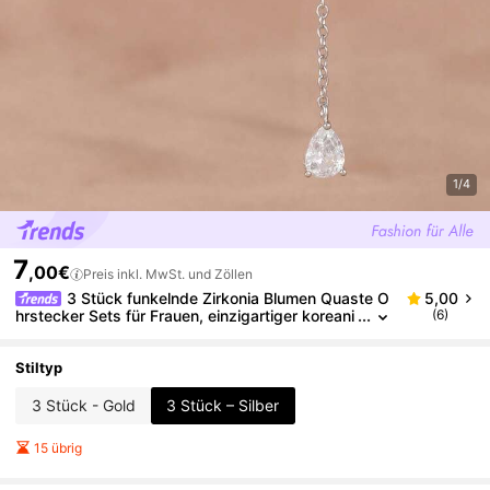
1/4
7
,00€
Preis inkl. MwSt. und Zöllen
3 Stück funkelnde Zirkonia Blumen Quaste O
5,00
hrstecker Sets für Frauen, einzigartiger koreani
(6)
scher Mode Schmuck mit Kleeblatt Creolen
Stiltyp
3 Stück - Gold
3 Stück – Silber
15 übrig