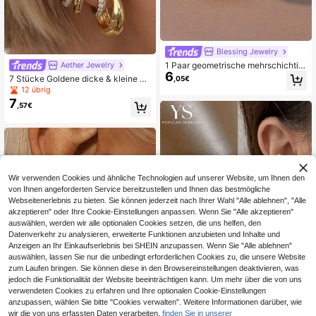
Blessing Jewelry
1 Paar geometrische mehrschichtig
Aether Jewelry
6
e Clip-On Ohrringe für Frauen, modi
7 Stücke Goldene dicke & kleine H
,05€
scher dreischichtiger Ohrclip, elega
uggie-Creolen mit kubischem Zirko
12 übrig
nter personalisierter Ohrschmuck al
nia, stapelbare Ohrringe für mehrere
7
s Geschenk, geeignet für Partys, Pe
,57€
Piercings, für den Alltag & Partywea
ndeln, kann mit Ohrringe kombiniert
r für Frauen
werden
Wir verwenden Cookies und ähnliche Technologien auf unserer Website, um Ihnen den
von Ihnen angeforderten Service bereitzustellen und Ihnen das bestmögliche
Webseitenerlebnis zu bieten. Sie können jederzeit nach Ihrer Wahl "Alle ablehnen", "Alle
akzeptieren" oder Ihre Cookie-Einstellungen anpassen. Wenn Sie "Alle akzeptieren"
auswählen, werden wir alle optionalen Cookies setzen, die uns helfen, den
Datenverkehr zu analysieren, erweiterte Funktionen anzubieten und Inhalte und
Anzeigen an Ihr Einkaufserlebnis bei SHEIN anzupassen. Wenn Sie "Alle ablehnen"
auswählen, lassen Sie nur die unbedingt erforderlichen Cookies zu, die unsere Website
zum Laufen bringen. Sie können diese in den Browsereinstellungen deaktivieren, was
jedoch die Funktionalität der Website beeinträchtigen kann. Um mehr über die von uns
verwendeten Cookies zu erfahren und Ihre optionalen Cookie-Einstellungen
anzupassen, wählen Sie bitte "Cookies verwalten". Weitere Informationen darüber, wie
#Brautparty
wir die von uns erfassten Daten verarbeiten,
finden Sie in unserer