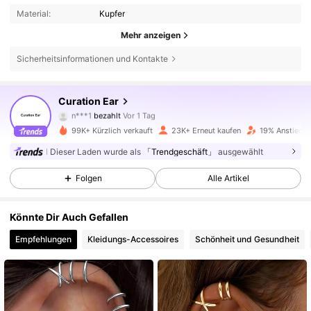
Material:
Kupfer
Mehr anzeigen
Sicherheitsinformationen und Kontakte
Curation Ear
9.5K Follower
4,82
n***1
bezahlt
Vor 1 Tag
99K+ Kürzlich verkauft
23K+ Erneut kaufen
19% Anstieg d
9.5K Follower
4,82
Dieser Laden wurde als
「Trendgeschäft」
ausgewählt
Folgen
Alle Artikel
9.5K Follower
4,82
Könnte Dir Auch Gefallen
Empfehlungen
Kleidungs-Accessoires
Schönheit und Gesundheit
9.5K Follower
4,82
9.5K Follower
4,82