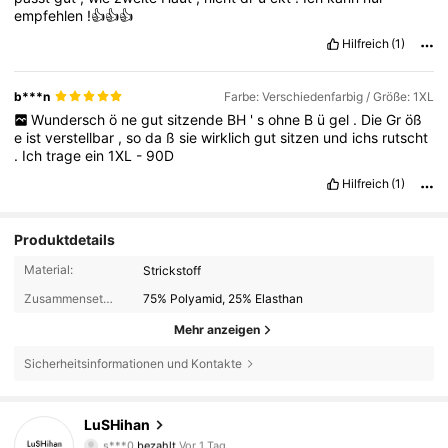
empfehlen
!👍👍👍
Hilfreich
(1)
b***n
Farbe: Verschiedenfarbig / Größe: 1XL
Wundersch
ö
ne
gut
sitzende
BH
'
s
ohne
B
ü
gel
.
Die
Gr
öß
e
ist
verstellbar
,
so
da
ß
sie
wirklich
gut
sitzen
und
ichs
rutscht
.
Ich
trage
ein
1XL
-
90D
Hilfreich
(1)
Produktdetails
Material:
Strickstoff
Zusammensetzung:
75% Polyamid, 25% Elasthan
Mehr anzeigen
Sicherheitsinformationen und Kontakte
550 Follower
4,82
LuSHihan
s***0
bezahlt
Vor 1 Tag