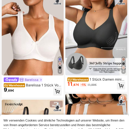
6
4
1 Stück Damen minim
Barelissa
EU Warehouse
11
alistischer, komfortabler einfarbiger
,87€
-1%
11,99€
Barelissa 1 Stück Vord
EU Warehouse
Gelee-Gel-Unterstützungs-BH mit
9
eröffnungs-BH in Große Größen mit
,89€
nicht abnehmbaren Körbchen, büge
bügellos-Funktion
llos, Große Größen
Wir verwenden Cookies und ähnliche Technologien auf unserer Website, um Ihnen den
von Ihnen angeforderten Service bereitzustellen und Ihnen das bestmögliche