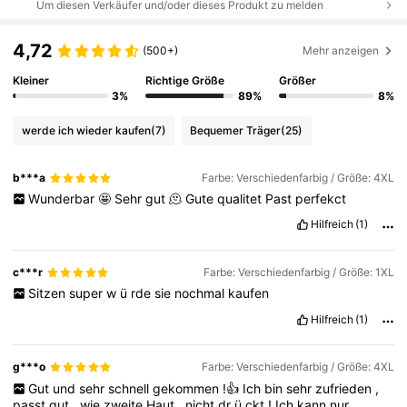
Um diesen Verkäufer und/oder dieses Produkt zu melden
4,72
(500+)
Mehr anzeigen
Kleiner
Richtige Größe
Größer
3%
89%
8%
werde ich wieder kaufen
(7)
Bequemer Träger
(25)
b***a
Farbe: Verschiedenfarbig / Größe: 4XL
Wunderbar
🤩
Sehr
gut
🫠
Gute
qualitet
Past
perfekct
Hilfreich
(1)
c***r
Farbe: Verschiedenfarbig / Größe: 1XL
Sitzen
super
w
ü
rde
sie
nochmal
kaufen
Hilfreich
(1)
g***o
Farbe: Verschiedenfarbig / Größe: 4XL
Gut
und
sehr
schnell
gekommen
!👍
Ich
bin
sehr
zufrieden
,
passt
gut
,
wie
zweite
Haut
,
nicht
dr
ü
ckt
!
Ich
kann
nur