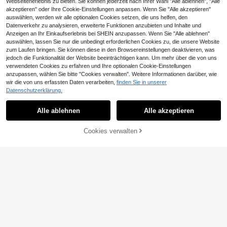
Webseitenerlebnis zu bieten. Sie können jederzeit nach Ihrer Wahl "Alle ablehnen", "Alle
akzeptieren" oder Ihre Cookie-Einstellungen anpassen. Wenn Sie "Alle akzeptieren"
auswählen, werden wir alle optionalen Cookies setzen, die uns helfen, den
Datenverkehr zu analysieren, erweiterte Funktionen anzubieten und Inhalte und
Anzeigen an Ihr Einkaufserlebnis bei SHEIN anzupassen. Wenn Sie "Alle ablehnen"
auswählen, lassen Sie nur die unbedingt erforderlichen Cookies zu, die unsere Website
zum Laufen bringen. Sie können diese in den Browsereinstellungen deaktivieren, was
jedoch die Funktionalität der Website beeinträchtigen kann. Um mehr über die von uns
verwendeten Cookies zu erfahren und Ihre optionalen Cookie-Einstellungen
anzupassen, wählen Sie bitte "Cookies verwalten". Weitere Informationen darüber, wie
5
wir die von uns erfassten Daten verarbeiten,
finden Sie in unserer
DesireSculpt 3 Stück
EU Warehouse
Datenschutzerklärung.
24
e/Set Große Größen Sexy Spitze Be
,25€
24,49€
DesireSculpt 3 Stück
EU Warehouse
queme nahtlose Unterstützende Bü
24
Große Größen einfarbiger Push-Up
Alle ablehnen
Alle akzeptieren
,80€
24,81€
gel-BHs
Schleifenbügel-BH aus ultrafeiner F
aser mit Unterbügel-Kurve (Schwar
z, Weiß und Nude), Lift
ZUM WARENKORB
Cookies verwalten
JETZT EINKAUFEN
HINZUFÜGEN