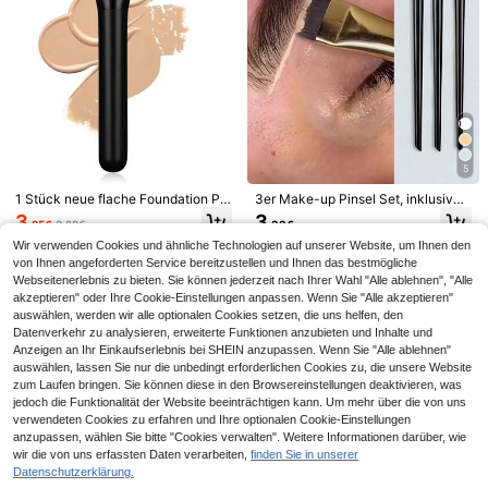
6
OBOVAY 1/2 Stücke gewinkelter Au
1 Stück professionelle einziehbare r
genbrauenstift und Eyeliner-Pinsel
unde Make-up Pinsel, geeignet für
4
3
,28€
-1%
4,33€
,08€
- präzise Erstellung von Augenbrau
Rouge, Foundation, Puder, synthetis
en-Make-up, Eyeliner und unterem
ch super weicher Puderpinsel, für fl
5
Augen-Highlight, weiche Borsten, tr
üssige Make-up Produkte, praktisc
agbar, geeignet für tägliches und Pa
h für Zuhause oder Reisen, Foundat
1 Stück neue flache Foundation Pin
3er Make-up Pinsel Set, inklusive s
rty-Make-up (2026 Make-up Essen
ion Pinsel, Abdeckstift Pinsel, Roug
sel, Make-up Werkzeug
chräger Eyeliner Pinsel, Augenbrau
3
3
tial), Make-up-Pinselset, profession
e Pinsel, Konturpinsel, Rouge Pinse
,25€
3,28€
,33€
en Pinsel, ultra-dünner Lidschatten
elle Make-up-Pinsel, Foundation-P
l, Bronzer Pinsel, Puder Pinsel, Foun
Pinsel, Foundation Pinsel, Abdecks
Wir verwenden Cookies und ähnliche Technologien auf unserer Website, um Ihnen den
insel, Concealer-Pinsel, Rouge-Pin
dation Pinsel, Rouge Pinsel, Gesche
tift Pinsel, Rouge Pinsel, Konturpins
von Ihnen angeforderten Service bereitzustellen und Ihnen das bestmögliche
sel, Kontur-Pinsel, Rouge-Pinsel, K
nke
el, Rouge Pinsel, Bronzer Pinsel, Pu
ontur-Pinsel, Puder-Pinsel, geeigne
Webseitenerlebnis zu bieten. Sie können jederzeit nach Ihrer Wahl "Alle ablehnen", "Alle
der Pinsel, Foundation Pinsel, Roug
t als Geschenk für Frauen, geeignet
akzeptieren" oder Ihre Cookie-Einstellungen anpassen. Wenn Sie "Alle akzeptieren"
e Pinsel, Geschenke
für Zuhause und Salon
auswählen, werden wir alle optionalen Cookies setzen, die uns helfen, den
Datenverkehr zu analysieren, erweiterte Funktionen anzubieten und Inhalte und
Anzeigen an Ihr Einkaufserlebnis bei SHEIN anzupassen. Wenn Sie "Alle ablehnen"
Ähnliche vorrätige Artikel anzeigen
Alle ansehen
auswählen, lassen Sie nur die unbedingt erforderlichen Cookies zu, die unsere Website
zum Laufen bringen. Sie können diese in den Browsereinstellungen deaktivieren, was
jedoch die Funktionalität der Website beeinträchtigen kann. Um mehr über die von uns
verwendeten Cookies zu erfahren und Ihre optionalen Cookie-Einstellungen
anzupassen, wählen Sie bitte "Cookies verwalten". Weitere Informationen darüber, wie
wir die von uns erfassten Daten verarbeiten,
finden Sie in unserer
Datenschutzerklärung.