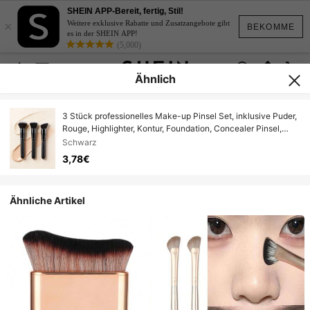
SHEIN APP-Bereit, fertig, Stil!
×
Weitere exklusive Rabatte und Zusatzangebote gibt
BEKOMME
es in der SHEIN APP!
(5,000)
Ähnlich
3 Stück professionelles Make-up Pinsel Set, inklusive Puder,
Rouge, Highlighter, Kontur, Foundation, Concealer Pinsel,
weiche Nylonborsten, geeignet für Make-up Anfänger,
Schwarz
tragbare Reisegröße, tolles Geschenk
3,78€
Ähnliche Artikel