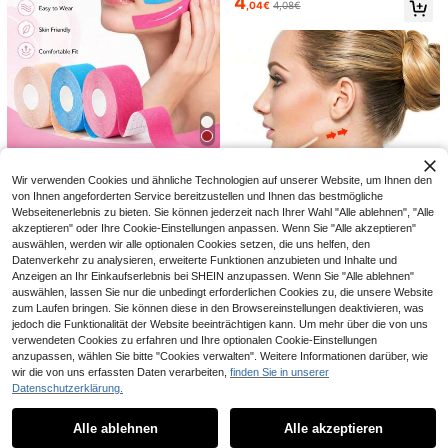
4
htsklebeband Lifting und Straffung
HOUMAI 1 Stück Damen Grau/Rosa
,04€
4,08€
Tool Hautpflegetool Lifting Haftstre
3
Tag/Nacht Bandagenmaske für den
,28€
ifen
täglichen Gebrauch. Diese nahtlos
geformte Schlafmaske ist perfekt fü
1/2 Stück Gesichtskuhlen-Maker, G
r die Verwendung sowohl beim Schl
3
esichtskuhlen-Trainingsgerät für Fr
afen als auch beim Entspannen zu
,25€
auen, Lächeln-Entwickler, Gesichts
Hause. Sie können sie beim Fernse
piercing-Schmuck
hen, beim Sport oder beim Spaß ha
ben tragen.
5M Gesichts-Kinesiologie-Tape, G
3
esichts- & Nacken-Lifting Anti-Falt
Wir verwenden Cookies und ähnliche Technologien auf unserer Website, um Ihnen den
,14€
en-Tape, Gesichtspflege-Tool, elas
von Ihnen angeforderten Service bereitzustellen und Ihnen das bestmögliche
tische Binde, Mehrzweck-Sport-Lif
Webseitenerlebnis zu bieten. Sie können jederzeit nach Ihrer Wahl "Alle ablehnen", "Alle
ting-Elastikbinde, Brust-Lifting-Tap
akzeptieren" oder Ihre Cookie-Einstellungen anpassen. Wenn Sie "Alle akzeptieren"
e, Körper-Sport-Klebeband, Sport-
auswählen, werden wir alle optionalen Cookies setzen, die uns helfen, den
Schutzband, Fitness-Zubehör, Spor
Datenverkehr zu analysieren, erweiterte Funktionen anzubieten und Inhalte und
t-Bandage, Kinesiologie-Tape, atm
ungsaktiv & wasserdicht, frei zusch
Anzeigen an Ihr Einkaufserlebnis bei SHEIN anzupassen. Wenn Sie "Alle ablehnen"
neidbar
Ähnliche vorrätige Artikel anzeigen
Alle ansehen
auswählen, lassen Sie nur die unbedingt erforderlichen Cookies zu, die unsere Website
zum Laufen bringen. Sie können diese in den Browsereinstellungen deaktivieren, was
jedoch die Funktionalität der Website beeinträchtigen kann. Um mehr über die von uns
200 Stück unsichtbare Lifting-Tap
0,06€ sparen
2
es, Lifting-Klebebänder, unsichtbar
verwendeten Cookies zu erfahren und Ihre optionalen Cookie-Einstellungen
,85€
-1%
2,88€
e Lifting-Patches, transparente nah
OBOVAY 5er Set Gesichtsschutz-B
anzupassen, wählen Sie bitte "Cookies verwalten". Weitere Informationen darüber, wie
tlose Straffungs-Gesichtsfalten-Fo
3
änder, hautfreundlich, atmungsaktiv
wir die von uns erfassten Daten verarbeiten,
finden Sie in unserer
,49€
-1%
3,55€
rmungsbänder, Lifting und Fixierung
und bequem, verstellbar, elastisch,
Datenschutzerklärung.
der Gesichtsmuskeln, Formung gut
Einheitsgröße, tragbares Zubehör fü
Gesichtslifting-Tape | Faszien-Lifti
er Gesichtskonturen. Raffung von s
r Zuhause und Reisen, Schlaf- & Sp
3
ng-Tape, strafft die Haut | Gesichts
chlaffer Haut, Falten, Doppelkinn, K
ortstützband
Alle ablehnen
Alle akzeptieren
,48€
Sorry, dieses Produkt ist ausverkauft.
-, Hals- und Stirn-Lifting-Tape | Glä
inn und Augen, 120/80/40/20 Stüc