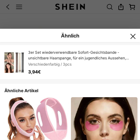
Ähnlich
3er Set wiederverwendbare Sofort-Gesichtsbande -
unsichtbare Haarspange, für ein jugendliches Aussehen,
unsichtbare Haarspange, wiederverwendbare
Verschiedenfarbig / 3pcs
Gesichtsbande, Gesichtsstützband / Gesichtsbandage /
3,94€
Gesichtsband / Kinnriemen zum Schlafen / atmungsaktive
Gesichtsbande, verstellbare Maske, wiederverwendbar
Ähnliche Artikel