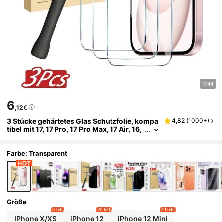
1/44
6
,12€
3 Stücke gehärtetes Glas Schutzfolie, kompa
4,82
(
1000+
)
tibel mit 17, 17 Pro, 17 Pro Max, 17 Air, 16,
16 Plus, 16 Pro, 16 Pro Max, 15, 14, 13, 12,
11 Pro Max, X, XS, XR, Mini, 7, 8, 14 Plus, auch
kompatibel mit 14, 15 Pro Max, stoßfest
Farbe: Transparent
Größe
5 left
20 left
11 left
IPhone X/XS
iPhone 12
iPhone 12 Mini