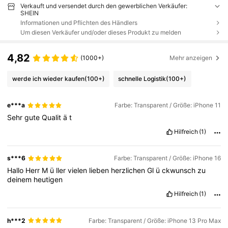
Verkauft und versendet durch den gewerblichen Verkäufer:
SHEIN
Informationen und Pflichten des Händlers
Um diesen Verkäufer und/oder dieses Produkt zu melden
4,82
(1000+)
Mehr anzeigen
werde ich wieder kaufen
(100+)
schnelle Logistik
(100+)
e***a
Farbe: Transparent / Größe: iPhone 11
Sehr
gute
Qualit
ä
t
Hilfreich
(1)
s***6
Farbe: Transparent / Größe: iPhone 16
Hallo
Herr
M
ü
ller
vielen
lieben
herzlichen
Gl
ü
ckwunsch
zu
deinem
heutigen
Hilfreich
(1)
h***2
Farbe: Transparent / Größe: iPhone 13 Pro Max