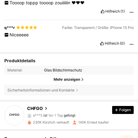
Toooop
toppp
toooop
zouiiiiiin
❤️❤️❤️
Hilfreich
(1)
q***r
Farbe: Transparent / Größe: iPhone 15 Pro
Niceeeee
Hilfreich
(0)
Produktdetails
Material:
Glas Bildschirmschutz
Mehr anzeigen
Sicherheitsinformationen und Kontakte
1.7K Follower
4,84
CHFGO
Folgen
a***5
ist
Vor 1 Tag
gefolgt
t***y
ist am Durchsuchen
1.7K Follower
4,84
230K Kürzlich verkauft
140K Erneut kaufen