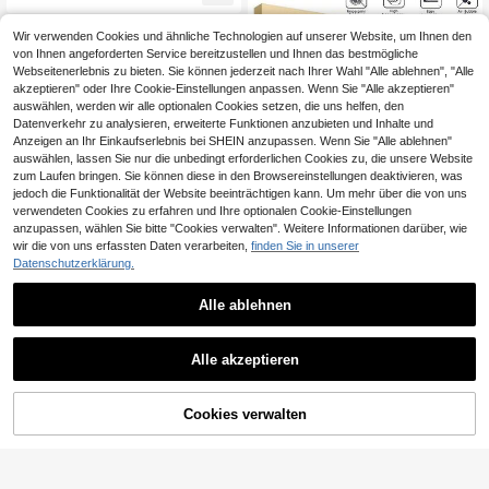
15/16/16Plus/16Pro/16ProMax/16e/
bequeme Passform, staubdichte Str
17/17 Air/17 Pro/17 Pro Max/17e Full
uktur reduziert Staubansammlung,
Series, stoßfest
Anti-Peeping-Design für visuellen
Wir verwenden Cookies und ähnliche Technologien auf unserer Website, um Ihnen den
Komfort, schützt immer die Privatsp
von Ihnen angeforderten Service bereitzustellen und Ihnen das bestmögliche
häre, geeignet für den täglichen Ge
Webseitenerlebnis zu bieten. Sie können jederzeit nach Ihrer Wahl "Alle ablehnen", "Alle
brauch, kompatibel mit 17e/17 Prom
akzeptieren" oder Ihre Cookie-Einstellungen anpassen. Wenn Sie "Alle akzeptieren"
ax/17 Pro/17 Air/16 Promax/16 Pro/1
auswählen, werden wir alle optionalen Cookies setzen, die uns helfen, den
6/15 Promax/15 Pro/15/14 Promax/1
4 Pro/14/13/12/11 und anderen Mod
Datenverkehr zu analysieren, erweiterte Funktionen anzubieten und Inhalte und
ellen., gehärtetes Glas
Anzeigen an Ihr Einkaufserlebnis bei SHEIN anzupassen. Wenn Sie "Alle ablehnen"
auswählen, lassen Sie nur die unbedingt erforderlichen Cookies zu, die unsere Website
zum Laufen bringen. Sie können diese in den Browsereinstellungen deaktivieren, was
jedoch die Funktionalität der Website beeinträchtigen kann. Um mehr über die von uns
verwendeten Cookies zu erfahren und Ihre optionalen Cookie-Einstellungen
anzupassen, wählen Sie bitte "Cookies verwalten". Weitere Informationen darüber, wie
wir die von uns erfassten Daten verarbeiten,
finden Sie in unserer
Datenschutzerklärung.
9
4
Alle ablehnen
3 Stücke ultra-strapa
EU Warehouse
0,02€ sparen
zierfähige Vollbild HD gehärtetes Gl
6
,11€
as Displayschutzfolie, kompatibel
9H Härte gehärteter Glas Bildschirm
mit 17/17Pro/17Air/17Pro Max, 16/16
Alle akzeptieren
schutz kompatibel mit iPhone 17/17
5
Pro/16Plus/16Pro Max, 15/15Plus/15
,33€
5,35€
Pro/17 Pro Max/17 Air/16/15/14 Plu
Pro/15Pro Max, 14/14Plus/14Pro/14
s/13/12 Mini/11 Pro Max, auch kom
Pro Max, 13/13Pro/13Pro Max, 12/1
patibel mit X/XR/XS Max
Cookies verwalten
1/11Pro/11Pro Max. Kratzfest, stoßf
ZUM WARENKORB HINZUFÜGEN
est, fingerabdruckfest, 9H Härte, ei
nfache Installation., Must Have