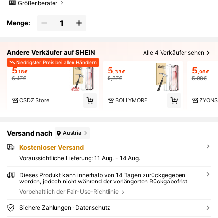
Größenberater
Menge:
Andere Verkäufer auf SHEIN
Alle 4 Verkäufer sehen
Niedrigster Preis bei allen Händlern
5
5
5
,18€
,33€
,96€
6,47€
5,37€
5,98€
CSDZ Store
BOLLYMORE
ZYONS
Versand nach
Austria
Kostenloser Versand
Voraussichtliche Lieferung:
11 Aug. - 14 Aug.
Dieses Produkt kann innerhalb von 14 Tagen zurückgegeben
werden, jedoch nicht während der verlängerten Rückgabefrist
Vorbehaltlich der Fair-Use-Richtlinie
Sichere Zahlungen · Datenschutz