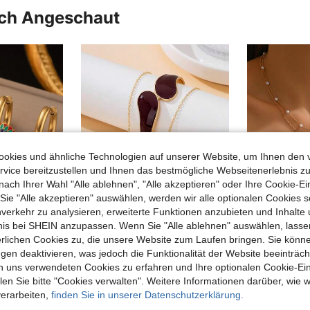
uch Angeschaut
okies und ähnliche Technologien auf unserer Website, um Ihnen den 
vice bereitzustellen und Ihnen das bestmögliche Webseitenerlebnis zu
nach Ihrer Wahl "Alle ablehnen", "Alle akzeptieren" oder Ihre Cookie-Ei
e "Alle akzeptieren" auswählen, werden wir alle optionalen Cookies s
nverkehr zu analysieren, erweiterte Funktionen anzubieten und Inhalte
bnis bei SHEIN anzupassen. Wenn Sie "Alle ablehnen" auswählen, lassen
6
erlichen Cookies zu, die unsere Website zum Laufen bringen. Sie könne
1 Set eleganter, klassisch-vintage, kreativ handgefertigter Burgunder-Wassertropfen-Halskette, 1 Paar Ohrringe, 1 Ring, 1 Armband Schmuckset für Frauen
gen deaktivieren, was jedoch die Funktionalität der Website beeinträc
1 Stück europäisches und amerikanisches Retro bemaltes Chrysanthemenmuster Edelstahl Retro-Schmuck-Set für Frauen, inklusive Halskette
#5 Bestseller
n uns verwendeten Cookies zu erfahren und Ihre optionalen Cookie-Ei
8,38€
n Sie bitte "Cookies verwalten". Weitere Informationen darüber, wie w
4,03€
Viele Stammkunden
verarbeiten,
finden Sie in unserer Datenschutzerklärung.