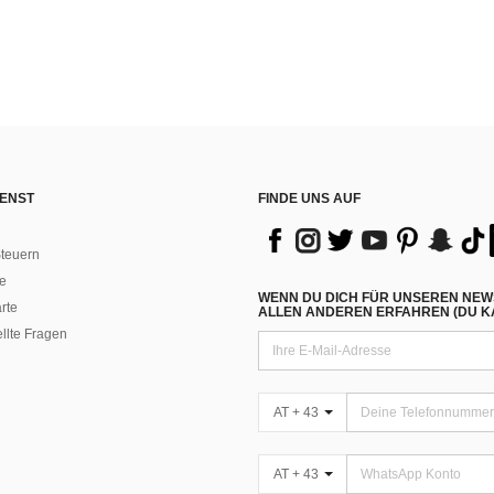
ENST
FINDE UNS AUF
teuern
e
WENN DU DICH FÜR UNSEREN NEW
rte
ALLEN ANDEREN ERFAHREN (DU KA
ellte Fragen
AT + 43
AT + 43