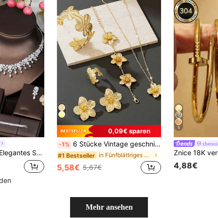
5
0,09€ sparen
6 Stücke Vintage geschnitzter 5-Blüten Blumen Anhänger Halskette, Armband, Ring, Ohrringe Schmuckset für Frauen
zhenni
-1%
t Diamantförmigen Zirkonia Dekor Passend Für Frauen-partys/events
in Fünfblättriges Kleeblatt Frauen-Schmuck-Sets
#1 Bestseller
4,88€
5,58€
5,67€
nden
Mehr ansehen