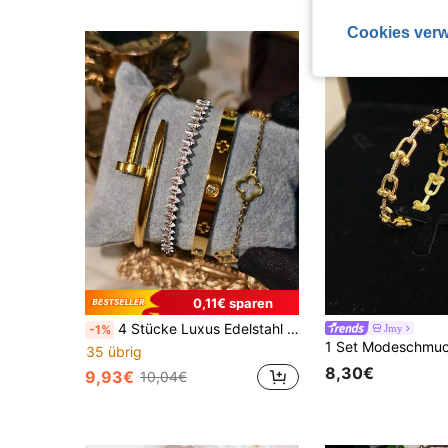
Cookies verw
0,11€ sparen
4 Stücke Luxus Edelstahl Strass Kleeblatt Armreif Set, Vintage Stil Schmuckset für Frauen, geeignet für den täglichen Gebrauch, Geschenke, Partys, modisches Weihnachtsgeschenk
Jmy
-1%
35 übrig
8,30€
9,93€
10,04€