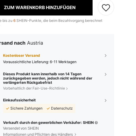
ZUM WARENKORB HINZUFÜGEN
e bis zu
6
SHEIN-Punkte, die beim Bezahlvorgang berechnet
.
rsand nach
Austria
Kostenloser Versand
Voraussichtliche Lieferung:
6-11 Werktagen
Dieses Produkt kann innerhalb von 14 Tagen
zurückgegeben werden, jedoch nicht während der
verlängerten Rückgabefrist
Vorbehaltlich der Fair-Use-Richtlinie
Einkaufssicherheit
Sichere Zahlungen
Datenschutz
Verkauft durch den gewerblichen Verkäufer: SHEIN
Versendet von SHEIN
Informationen und Pflichten des Händlers