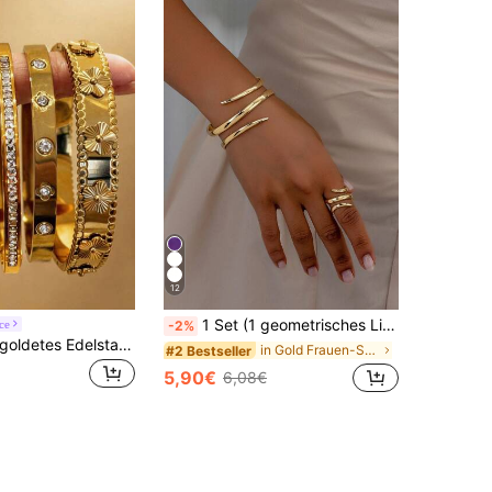
12
1 Set (1 geometrisches Linien-Armband in Gold und 1 geometrischer dicker Ring), für Sie
ce
-2%
Znice 18K vergoldetes Edelstahl Damen Mode Edelstahl Armband, stapelbares Einzelarmband, 3D Fünfblatt Blumen Armband, Vierblatt Blumen Nagel Armband, Vierblatt Blumen Hochwertige Kristall Armband, wasserdicht und farbbeständig, geeignet für den täglichen Gebrauch, Partys und Veranstaltungen, tolles Geschenk für Freunde und Familie, Valentinstag, Weihnachten
in Gold Frauen-Schmuck-Sets
#2 Bestseller
5,90€
6,08€