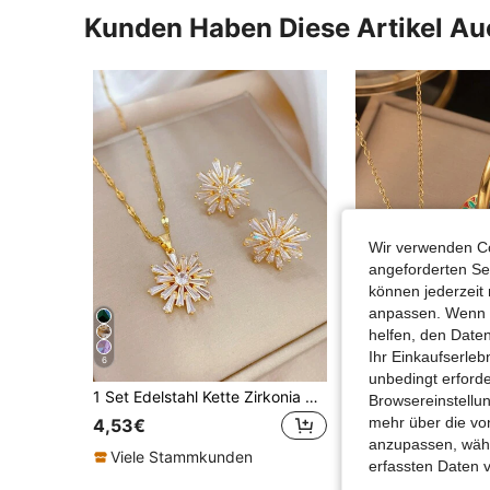
Kunden Haben Diese Artikel A
Wir verwenden Co
angeforderten Ser
können jederzeit 
anpassen. Wenn Si
helfen, den Date
Ihr Einkaufserle
6
unbedingt erford
1 Set Edelstahl Kette Zirkonia Sonnenblumen Anhänger Damen Mode Halskette & Ohrringe Schmuckset, Geschenk Accessoire
#Antike Florals
Browsereinstellun
mehr über die vo
4,53€
4,73€
anzupassen, wähle
Viele Stammkunden
erfassten Daten 