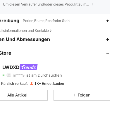
Um diesen Verkäufer und/oder dieses Produkt zu melden
hreibung
Perlen,Blume,Rostfreier Stahl
eitsinformationen und Kontakte
en Und Abmessungen
4,84
295
3.3K
Store
4,84
295
3.3K
4,84
295
3.3K
LWDXD
m***9
ist am Durchsuchen
4,84
295
3.3K
Kürzlich verkauft
1K+ Erneut kaufen
4,84
295
3.3K
Alle Artikel
Folgen
4,84
295
3.3K
4,84
295
3.3K