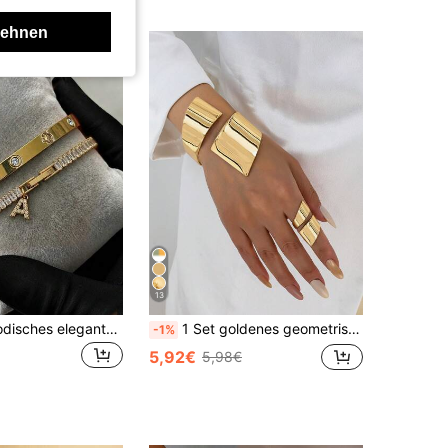
lehnen
13
1/2 Stücke modisches elegantes 18K vergoldetes Edelstahl Kleeblatt Strass Druckknopf Armband mit 16K vergoldetem Kupfer Tennis Buchstaben Armband, personalisiertes Damen Schmuckset Armband Kombination, geeignet für den täglichen Gebrauch von Frauen, modisches Geschenk für Mutter, Mama, Freundin
1 Set goldenes geometrisches Armreif & Ring Schmuckset, passendes Armband & Ring, minimalistisches dickes Armband & Ring Set, für Frauen
-1%
5,92€
5,98€