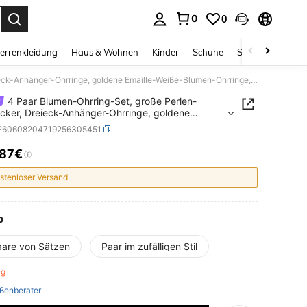
0
0
ess Enter to select.
errenkleidung
Haus & Wohnen
Kinder
Schuhe
Schmuck & Acces
4 Paar Blumen-Ohrring-Set, große Perlen-Ohrstecker, Dreieck-Anhänger-Ohrringe, goldene Emaille-Weiße-Blumen-Ohrringe, eleganter Blumenschmuck mit Blütenblatt-Struktur, Vintage-Ohrringe, geeignet für tägliches Pendeln, Partys, Hochzeiten, verschiedene Anlässe
4 Paar Blumen-Ohrring-Set, große Perlen-
cker, Dreieck-Anhänger-Ohrringe, goldene
e-Weiße-Blumen-Ohrringe, eleganter
j260608204719256305451
schmuck mit Blütenblatt-Struktur, Vintage-
ge, geeignet für tägliches Pendeln, Partys,
,87€
ICE AND AVAILABILITY
iten, verschiedene Anlässe
stenloser Versand
p
aare von Sätzen
Paar im zufälligen Stil
rig
ßenberater