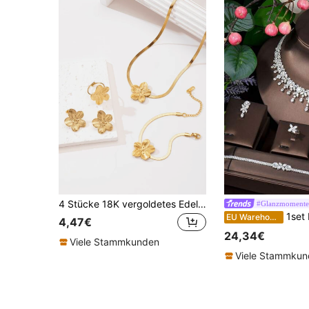
4 Stücke 18K vergoldetes Edelstahl 5-Blüten Design Schmuckset für Frauen, klobiger Schmuck, elegante Damen Ohrringe, Ringe, Armband, Halskette, raffiniertes Geschenk
#Glanzmomente
1set Elegantes Schmuck Set Mi
EU Warehouse
4,47€
24,34€
Viele Stammkunden
Viele Stammku