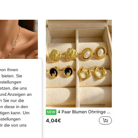
4,84
295
3.3K
4,84
295
3.3K
4,84
295
3.3K
von Ihnen
 bieten. Sie
nstellungen
etzen, die uns
 und Anzeigen an
 Sie nur die
n diese in den
2 Stücke Vintage Mode vielseitiges Kunstperlen Herz Mehrschichtiges Armband & Halsketten Set, geeignet für Frauen Partys, Herbst/Winter Urlaubsgeschenk (Handgefertigt, Kunstperlenanzahl zufällig)
4 Paar Blumen Ohrringe Set, Damen Mode Schmuck, Damen Schmuck Set, Damen charmante Ohrringe, Vintage Ohrringe, geeignet für tägliche Pendelstrecken, Partys, Hochzeiten, verschiedene Anlässe Schmuck Accessoires
NEW
htigen kann. Um
in Eisen Frauen-Schmuck-Sets
nstellungen
4,04€
ir die von uns