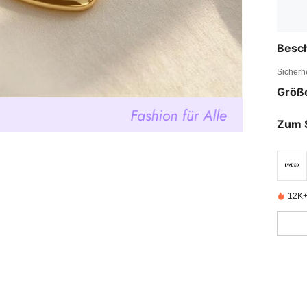
Besc
Sicherh
Größ
Zum 
12K+ 