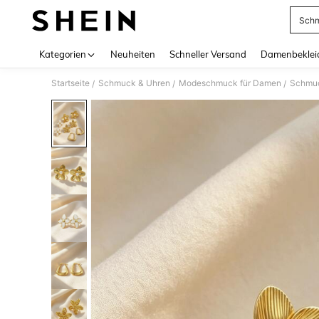
Schm
Use up 
Kategorien
Neuheiten
Schneller Versand
Damenbeklei
Startseite
Schmuck & Uhren
Modeschmuck für Damen
Schmuc
/
/
/