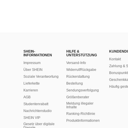
SHEIN-
HILFE &
KUNDENDI
INFORMATIONEN
UNTERSTÜTZUNG
Kontakt
Impressum
Versand-Info
Zahlung & S
Über SHEIN
Widerruf/Rückgabe
Bonuspunkt
Soziale Verantwortung
Rückerstattung
Geschenkka
Lieferkette
Bestellung
Häufig gest
Karrieren
Sendungsverfolgung
AGB
Größenberater
Meldung illegaler
Studentenrabatt
Inhalte
Nachrichtenstudio
Ranking-Richtlinie
SHEIN VIP
​Produktinformationen
Gesetz über digitale
Dienste