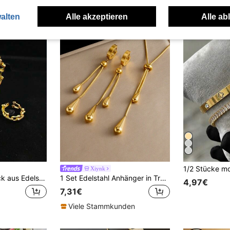
alten
Alle akzeptieren
Alle ab
Xiynk
1 Set Modeschmuck aus Edelstahl, minimalistisches Hufeisen-Design, stilvoller und schicker Look für den Alltag, Partys & Veranstaltungen
1 Set Edelstahl Anhänger in Tropfenform mit Quaste und Durchziehkette, vergoldet
4,97€
7,31€
Viele Stammkunden