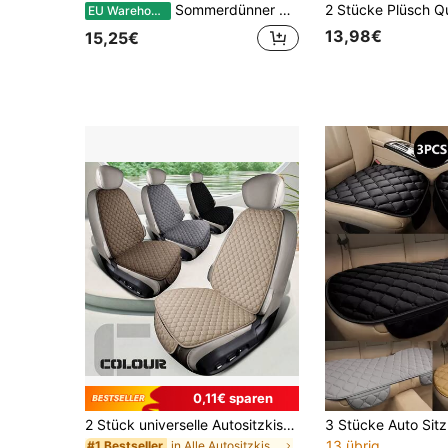
Sommerdünner Autositzbezug, Kühl atmungsaktiver Stoff Vordersitz Polster/Rücksitz Polster/Dreiteiler
EU Warehouse
13,98€
15,25€
0,11€ sparen
2 Stück universelle Autositzkissen, ganzjährig bequem, rutschfest, geeignet für Vordersitze und Rückenlehnen
13 übrig
in Alle Autositzkissen
#1 Bestseller