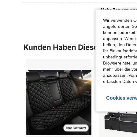
Mehr Bewertung
Wir verwenden Co
angeforderten Ser
können jederzeit 
anpassen. Wenn Si
helfen, den Date
Kunden Haben Diese Artikel A
Ihr Einkaufserle
unbedingt erford
Browsereinstellun
mehr über die vo
anzupassen, wähle
erfassten Daten 
Cookies verw