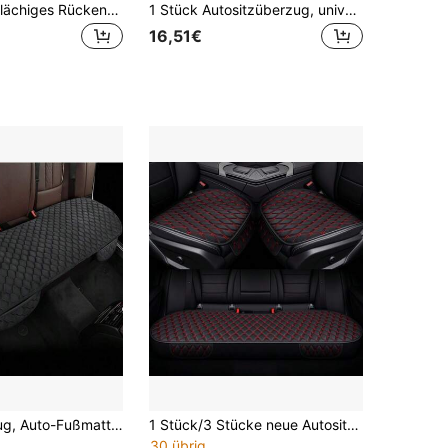
1 Stück ganzflächiges Rückenfreies Plüsch Auto Sitzkissen - Hergestellt aus atmungsaktivem Memory-Schaum Stoff, geeignet für alle Jahreszeiten, außergewöhnlich bequem; rutschfeste Gummibasis; passend für alle Limousinen, SUVs, Lkws und Bürostühle; inklusive Aufbewahrungstasche; maschinenwaschbar und langanhaltend.
1 Stück Autositzüberzug, universell passend für die meisten Fahrzeuge (45 x 100 cm), Autoaccessoires
16,51€
Auto-Sitzbezug, Auto-Fußmatte, Bürostuhl-Kissen, warmes Kissen, Auto-Kissen, LKW-Kissen, Auto-Sitzkissen, Memory-Schaum-Kissen Winter 3-teiliges Set
1 Stück/3 Stücke neue Autositzauflage aus PU-Leder, bequem, atmungsaktiv, universell für alle Jahreszeiten. Rautenstickerei hinten + vorne rückenfrei rutschfeste universelle Autositzauflage, Autozubehör
30 übrig