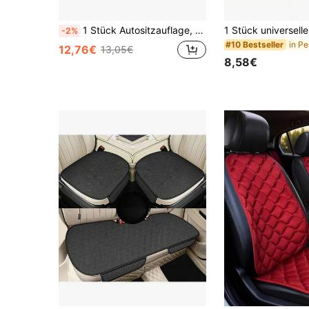
1 Stück Autositzauflage, warmes Sitzkissen, unerlässlich für das Winterfahren, weiches & bequemes Autositzkissen, um Sie warm zu halten
-2%
#10 Bestseller
12,76€
13,05€
8,58€