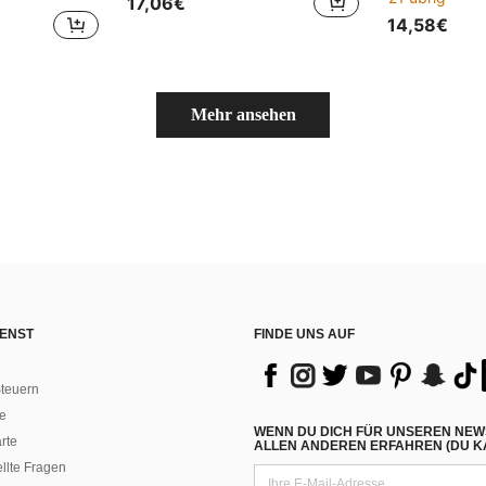
17,06€
14,58€
Mehr ansehen
ENST
FINDE UNS AUF
teuern
e
WENN DU DICH FÜR UNSEREN NEW
rte
ALLEN ANDEREN ERFAHREN (DU KA
ellte Fragen