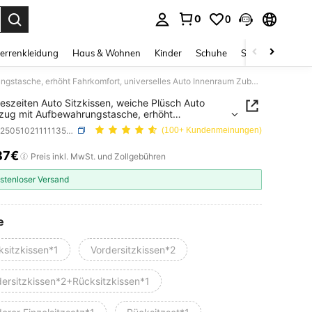
0
0
ess Enter to select.
errenkleidung
Haus & Wohnen
Kinder
Schuhe
Schmuck & Acces
4-Jahreszeiten Auto Sitzkissen, weiche Plüsch Auto Sitzbezug mit Aufbewahrungstasche, erhöht Fahrkomfort, universelles Auto Innenraum Zubehör, Memory-Schaum Sitzkissen
eszeiten Auto Sitzkissen, weiche Plüsch Auto
zug mit Aufbewahrungstasche, erhöht
mfort, universelles Auto Innenraum Zubehör,
SKU: sq25051021111135157
(100+ Kundenmeinungen)
y-Schaum Sitzkissen
87€
ICE AND AVAILABILITY
Preis inkl. MwSt. und Zollgebühren
stenloser Versand
e
ksitzkissen*1
Vordersitzkissen*2
dersitzkissen*2+Rücksitzkissen*1