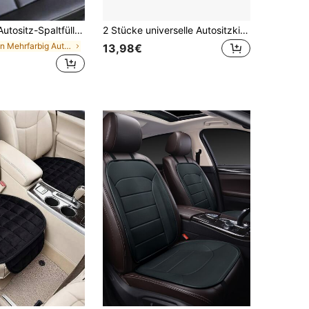
uslaufsicheres Material, kann Schlüssel, Handy, Karten, Münzen aufbewahren, reduziert Sitzreibungslärm, elegante Autoinnenraum-Dekoration, Feiertagsgeschenk, Roadtrip
2 Stücke universelle Autositzkissen - Ganzjahreskomfort, rutschfest, geeignet für Vordersitze und Rückenlehnen
in Mehrfarbig Auto-Aufbewahrungsorganisatoren
13,98€