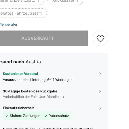
erer Einzelsitzsatz*1
Rücksitzset*1
plettes Fahrzeugset*1
ßenberater
ieses Produkt ist ausverkauft.
AUSVERKAUFT
rsand nach
Austria
Kostenloser Versand
Voraussichtliche Lieferung:
6-11 Werktagen
30-tägige kostenlose Rückgabe
Vorbehaltlich der Fair-Use-Richtlinie
Einkaufssicherheit
Sichere Zahlungen
Datenschutz