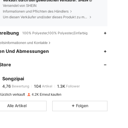
Verkauft durch den gewerblichen Verkäufer: SHEIN
Versendet von SHEIN
Informationen und Pflichten des Händlers
Um diesen Verkäufer und/oder dieses Produkt zu melden
hreibung
100% Polyester,100% Polyester,Einfarbig
eitsinformationen und Kontakte
en Und Abmessungen
4,76
104
1.3K
Store
4,76
104
1.3K
Songzipai
4,76
104
1.3K
Bewertung
Artikel
Follower
r***r
bezahlt
Vor 1 Tag
ürzlich verkauft
4.2K Erneut kaufen
4,76
104
1.3K
Alle Artikel
Folgen
4,76
104
1.3K