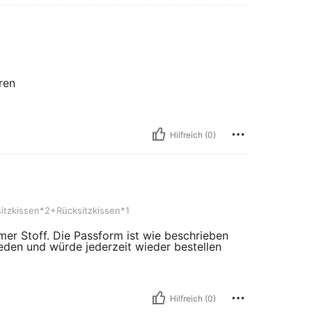
ren
Hilfreich (0)
2+Rücksitzkissen*1
itzkissen*2+Rücksitzkissen*1
er Stoff. Die Passform ist wie beschrieben
ieden und würde jederzeit wieder bestellen
Hilfreich (0)