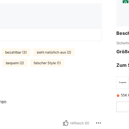
Besc
Sicherh
Größ
bezahlbar (3)
sieht natürlich aus (2)
bequem (2)
falscher Style (1)
Zum 
55K K
ren
Hilfreich (0)