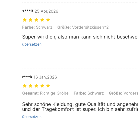
s***3
25 Apr,2026
Farbe: Schwarz, Größe: Vordersitzkissen*2
Farbe:
Schwarz
Größe:
Vordersitzkissen*2
Super wirklich, also man kann sich nicht beschwe
übersetzen
r***k
16 Jan,2026
Gesamt: Richtige Größe, Farbe: Schwarz, Größe: Vordersitzkissen*
Gesamt:
Richtige Größe
Farbe:
Schwarz
Größe:
Vorders
Sehr schöne Kleidung, gute Qualität und angenehm
und der Tragekomfort ist super. Ich bin sehr zufr
übersetzen