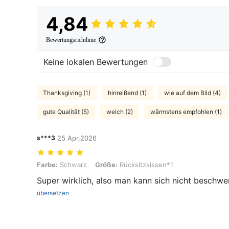
4,84
Bewertungsrichtlinie
Keine lokalen Bewertungen
Thanksgiving (1)
hinreißend (1)
wie auf dem Bild (4)
gute Qualität (5)
weich (2)
wärmstens empfohlen (1)
s***3
25 Apr,2026
Farbe: Schwarz, Größe: Rücksitzkissen*1
Farbe:
Schwarz
Größe:
Rücksitzkissen*1
Super wirklich, also man kann sich nicht beschwe
übersetzen