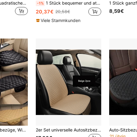
2 Stücke Plüsch Quadratisches Rückenkissen, warm & dick, kältebeständig, bequem & langanhaltend, universell für Autos, Limousinen, SUVs
1 Stück bequemer und atmungsaktiver Auto Vordersitzbezug, Einfachheit Premium Abdeckung mit rutschfester Schutzauflage, passend für die meisten Autos
-1%
8,59€
20,37€
20,58€
Viele Stammkunden
3 Stücke Auto Sitzbezüge, Winter Plüsch Autositzkissen, warme Sitzkissenauflage, Auto Sicherheitsmatte, Kfz Zubehör
2er Set universelle Autositzbezüge, Leinenmaterial, Sitzkissen-Schutz für Vorder- und Rücksitz, Rückenlehnen-Polster, geeignet für Limousine, LKW, SUV, Van Innenraum (1 Stück Vordersitzbezug + 1 Stück Rückenlehnen-Polster)
21 übrig