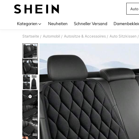
Auto
Use up 
Kategorien
Neuheiten
Schneller Versand
Damenbeklei
Startseite
Automobil
Autositze & Accessoires
Auto Sitzkissen
/
/
/
/