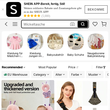
Baby Mädchen
SHEIN APP-Bereit, fertig, Stil!
×
Weitere exklusive Rabatte und Zusatzangebote gibt
Baby Junge
BEKOMME
es in der SHEIN APP!
(5,000)
Wickeltasche
Baby Shower
Kinderzimmer Deko
Baby Mädchen
Kleidung für
Kleidung
Neugeborene
Babyzubehör
Baby Schuhe
Ba
Mädchen im
Jungen im
Babykleidung
Babyalter
Babyalter
Recommended
Most Popular
Price
Filter
EU Warehouse
Category
Alter
Farbe
Muster
G