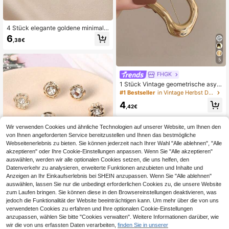
4 Stück elegante goldene minimalis
tische Cut Out Blumen-Broschen, Li
6
,38€
ne-Art-Rose, Gänseblümchen, Lilie
Anstecknadeln für Rucksack, ästhe
tische Schmuckaccessoires für Fra
5
uen, Y2K
FHGK
1 Stück Vintage geometrische asym
metrische Form Brosche, europäisc
#1 Bestseller
in Vintage Herbst Damen Brosche
her & amerikanischer Stil für Party,
4
Bankett, Urlaub, Alltag, Anzug, Man
,42€
tel Dekoration
Wir verwenden Cookies und ähnliche Technologien auf unserer Website, um Ihnen den
von Ihnen angeforderten Service bereitzustellen und Ihnen das bestmögliche
Webseitenerlebnis zu bieten. Sie können jederzeit nach Ihrer Wahl "Alle ablehnen", "Alle
akzeptieren" oder Ihre Cookie-Einstellungen anpassen. Wenn Sie "Alle akzeptieren"
auswählen, werden wir alle optionalen Cookies setzen, die uns helfen, den
Datenverkehr zu analysieren, erweiterte Funktionen anzubieten und Inhalte und
Anzeigen an Ihr Einkaufserlebnis bei SHEIN anzupassen. Wenn Sie "Alle ablehnen"
auswählen, lassen Sie nur die unbedingt erforderlichen Cookies zu, die unsere Website
zum Laufen bringen. Sie können diese in den Browsereinstellungen deaktivieren, was
jedoch die Funktionalität der Website beeinträchtigen kann. Um mehr über die von uns
10 Stück unsichtbare Anti-Expositio
verwendeten Cookies zu erfahren und Ihre optionalen Cookie-Einstellungen
ns-Brosche für Damen, dekorative
3
anzupassen, wählen Sie bitte "Cookies verwalten". Weitere Informationen darüber, wie
,98€
Abdecknadel für Hemdenvorderseit
wir die von uns erfassten Daten verarbeiten,
finden Sie in unserer
e, Anti-Expositions-Brosche