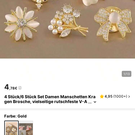
1/13
4
,78€
4 Stück/6 Stück Set Damen Manschetten Kra
4,95
(
1000+
)
gen Brosche, vielseitige rutschfeste V-A
usschnitt Brosche Blumen Pins, Gesche
nk für Frauen, Valentinstag Geschenk Schule
Büro Accessoires Hemden Jacke Schmuck
Farbe: Gold
Weihnachten Halloween Kleidung Pin Lustig
Süß Lehrer Geschenke