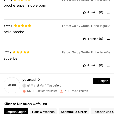
broche
super
lindo
e
bom
Hilfreich
(0)
c***5
Farbe: Gold / Größe: Einheitsgröße
belle
broche
Hilfreich
(0)
l***e
Farbe: Gold / Größe: Einheitsgröße
superbe
Hilfreich
(0)
1.5K Follower
4,90
younasi
Folgen
g***a
ist
Vor 1 Tag
gefolgt
l***1
ist am Durchsuchen
65K+ Kürzlich verkauft
7K+ Erneut kaufen
1.5K Follower
4,90
Könnte Dir Auch Gefallen
1.5K Follower
4,90
Empfehlungen
Haus & Wohnen
Schmuck & Uhren
Taschen und 