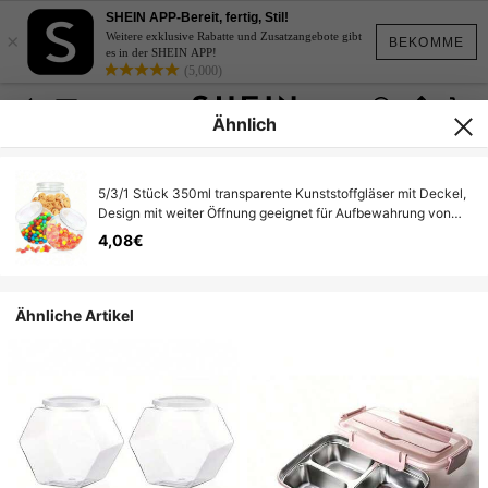
SHEIN APP-Bereit, fertig, Stil!
×
Weitere exklusive Rabatte und Zusatzangebote gibt
BEKOMME
es in der SHEIN APP!
(5,000)
Ähnlich
5/3/1 Stück 350ml transparente Kunststoffgläser mit Deckel,
Design mit weiter Öffnung geeignet für Aufbewahrung von
Süßigkeiten, Pralinen, Keksen und Snacks auf der
4,08€
Küchentheke, können auch für Heimdekoration, Partys und
Feiertage verwendet werden
Ähnliche Artikel