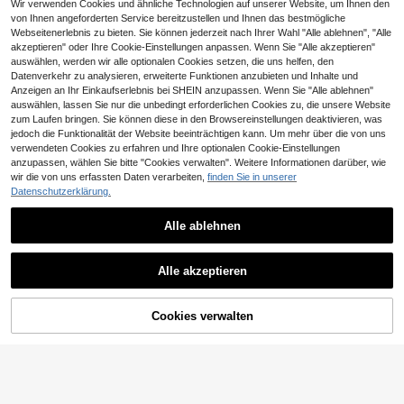
8
9
Wir verwenden Cookies und ähnliche Technologien auf unserer Website, um Ihnen den
,90€
,07€
etreide- und Teeblätter-Behälter, K
Werkzeug, Küchen-Koch-Olivenöl-
nd Partydekorationen. [Aufgrund de
von Ihnen angeforderten Service bereitzustellen und Ihnen das bestmögliche
üchen- und Outdoor-Zubehör
Spender, Camping-Grill-Röst-Essig
r langfristigen Versiegelung bitte da
-Sauce-Ölsprüher, Verbrauchbares
Webseitenerlebnis zu bieten. Sie können jederzeit nach Ihrer Wahl "Alle ablehnen", "Alle
s Produkt vor Gebrauch waschen u
Ölgefäß Salat, BBQ, Backen, Röste
nd trocknen, um Gerüche zu vermei
akzeptieren" oder Ihre Cookie-Einstellungen anpassen. Wenn Sie "Alle akzeptieren"
n
den, die durch eine längere Versieg
auswählen, werden wir alle optionalen Cookies setzen, die uns helfen, den
elung entstehen]
Datenverkehr zu analysieren, erweiterte Funktionen anzubieten und Inhalte und
Anzeigen an Ihr Einkaufserlebnis bei SHEIN anzupassen. Wenn Sie "Alle ablehnen"
auswählen, lassen Sie nur die unbedingt erforderlichen Cookies zu, die unsere Website
zum Laufen bringen. Sie können diese in den Browsereinstellungen deaktivieren, was
jedoch die Funktionalität der Website beeinträchtigen kann. Um mehr über die von uns
verwendeten Cookies zu erfahren und Ihre optionalen Cookie-Einstellungen
Ähnliche vorrätige Artikel anzeigen
Alle ansehen
anzupassen, wählen Sie bitte "Cookies verwalten". Weitere Informationen darüber, wie
wir die von uns erfassten Daten verarbeiten,
finden Sie in unserer
Datenschutzerklärung.
Alle ablehnen
Baroni
Baroni Home Set mit 12 Gewürzglä
18
sern aus Glas (100–120 ml), inklusi
,69€
Alle akzeptieren
ve Kreidetafeletiketten, Marker, Tri
Sorry, dieses Produkt ist ausverkauft.
chter und Pfeifenreiniger, Küchenor
1 Stück Glas-gewürzglas-aufbewa
ganizer
hrungsbehälter Mit Deckel Und Löf
15 übrig
Cookies verwalten
AUSVERKAUFT
fel, Feuchtigkeitsbeständig, Geeign
6
,01€
et Für Salz, Zucker Usw., Kücheng
ewürz-organizer