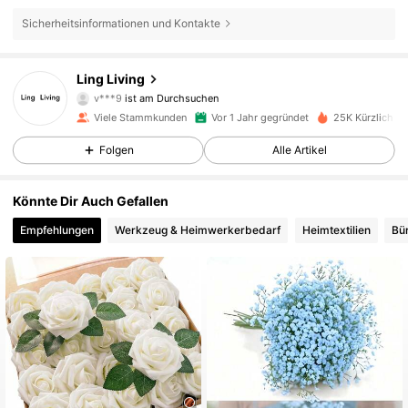
Sicherheitsinformationen und Kontakte
281 Follower
4,82
Ling Living
v***9
ist am Durchsuchen
281 Follower
4,82
Viele Stammkunden
Vor 1 Jahr gegründet
25K Kürzlich ve
281 Follower
4,82
Folgen
Alle Artikel
281 Follower
4,82
Könnte Dir Auch Gefallen
Empfehlungen
Werkzeug & Heimwerkerbedarf
Heimtextilien
Bü
281 Follower
4,82
281 Follower
4,82
281 Follower
4,82
281 Follower
4,82