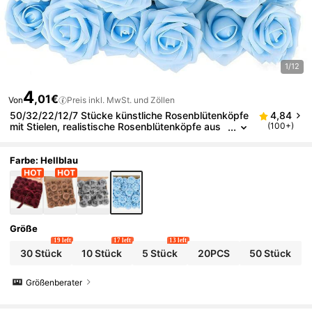
1/12
4
,01€
Von
Preis inkl. MwSt. und Zöllen
50/32/22/12/7 Stücke künstliche Rosenblütenköpfe
4,84
mit Stielen, realistische Rosenblütenköpfe aus
(100+)
Seidenstoff, geeignet für DIY rote Hochzeitsstr
äuße, Brautparty-Tischdekorationen, Blumenarrang
ements, Party-Tischdekoration, Heimdekoration, kü
Farbe: Hellblau
nstliche Blumendekoration für Partys (OPP-Beutelve
rpackung, keine Box enthalten)
Größe
19 left
17 left
13 left
30 Stück
10 Stück
5 Stück
20PCS
50 Stück
Größenberater