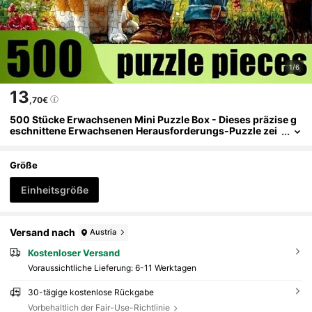
1/6
13
,70€
500 Stücke Erwachsenen Mini Puzzle Box - Dieses präzise g
eschnittene Erwachsenen Herausforderungs-Puzzle zei
gt eine herzerwärmende Szene eines süßen Kindes und e
ines flauschigen Hundes. Kratzfestes Material, hochschwieri
ges Design, geeignet für Erwachsenen-Lässig, Familienunter
Größe
haltung und kann nach der Fertigstellung als DIY-Heimdekor
ation oder Kunstsammlung verwendet werden. Auch eine gr
Einheitsgröße
oßartige Geschenkidee für Halloween, Weihnachten und Geh
irnherausforderungen.
Versand nach
Austria
Kostenloser Versand
Voraussichtliche Lieferung:
6-11 Werktagen
30-tägige kostenlose Rückgabe
Vorbehaltlich der Fair-Use-Richtlinie