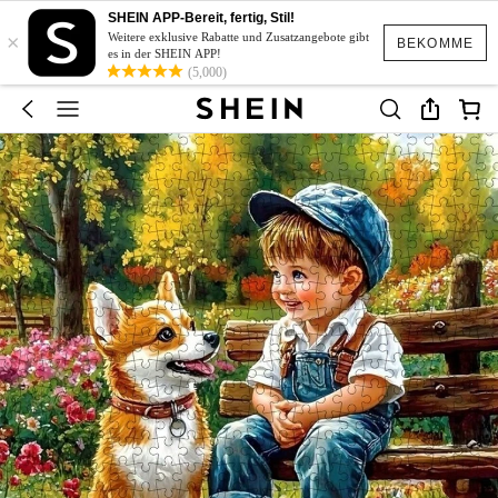
SHEIN APP-Bereit, fertig, Stil!
×
Weitere exklusive Rabatte und Zusatzangebote gibt
BEKOMME
es in der SHEIN APP!
(5,000)