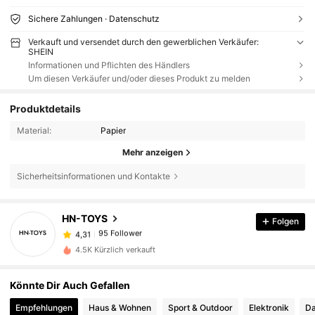
Sichere Zahlungen · Datenschutz
Verkauft und versendet durch den gewerblichen Verkäufer:
SHEIN
Informationen und Pflichten des Händlers
Um diesen Verkäufer und/oder dieses Produkt zu melden
Produktdetails
Material:
Papier
Mehr anzeigen
Sicherheitsinformationen und Kontakte
95 Follower
4,31
HN-TOYS
Folgen
95 Follower
4,31
y***n
ist
Vor 1 Tag
gefolgt
95 Follower
4,31
4.5K Kürzlich verkauft
95 Follower
4,31
Könnte Dir Auch Gefallen
95 Follower
4,31
Empfehlungen
Haus & Wohnen
Sport & Outdoor
Elektronik
Da
95 Follower
4,31