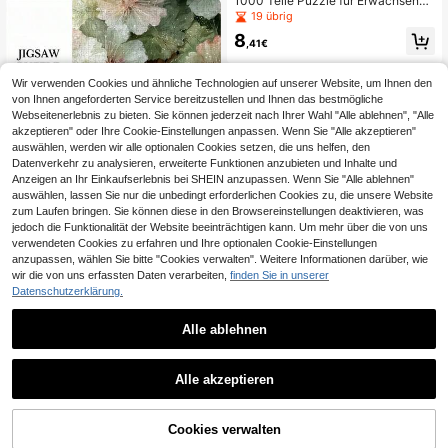
1000 Teile Puzzle für Erwachsene,
k zu Halloween, Weihnachten, Neuj
heilend, Stressabbau, Geburtstagsg
19 übrig
ahr, Ostern
eschenk für Mädchen, Mikropartike
8
l, hohe Schwierigkeit, Puzzle-Hand
,41€
werk, Fotorahmen-Dekoration, Mal
erei, gemütliches Cottage, Pilzhaus,
Baumhaus, Aurora, einsames Segel
Wir verwenden Cookies und ähnliche Technologien auf unserer Website, um Ihnen den
n, stille Zeit
von Ihnen angeforderten Service bereitzustellen und Ihnen das bestmögliche
Webseitenerlebnis zu bieten. Sie können jederzeit nach Ihrer Wahl "Alle ablehnen", "Alle
akzeptieren" oder Ihre Cookie-Einstellungen anpassen. Wenn Sie "Alle akzeptieren"
auswählen, werden wir alle optionalen Cookies setzen, die uns helfen, den
Datenverkehr zu analysieren, erweiterte Funktionen anzubieten und Inhalte und
Anzeigen an Ihr Einkaufserlebnis bei SHEIN anzupassen. Wenn Sie "Alle ablehnen"
auswählen, lassen Sie nur die unbedingt erforderlichen Cookies zu, die unsere Website
zum Laufen bringen. Sie können diese in den Browsereinstellungen deaktivieren, was
1000er Mini-Puzzle für Erwachsen
jedoch die Funktionalität der Website beeinträchtigen kann. Um mehr über die von uns
e in Box - präzise geschnittene Puz
1 übrig
verwendeten Cookies zu erfahren und Ihre optionalen Cookie-Einstellungen
zleteile, Schwierigkeitsgrad für Erw
anzupassen, wählen Sie bitte "Cookies verwalten". Weitere Informationen darüber, wie
12
achsene, kratzfestes Material. Das
,30€
-13%
14,26€
wir die von uns erfassten Daten verarbeiten,
finden Sie in unserer
Motiv zeigt süße Katzen in einem Bl
Datenschutzerklärung.
umengarten mit exquisiten Details.
1000 Teile Puzzle, Größe 50*70 c
Geeignet für Stressabbau bei Erwac
m/19,7*27,6 Zoll - Mosaik Kunsthan
7 übrig
hsenen, Familienunterhaltung, DIY-
dwerk Wanddekoration, DIY Malerei
Alle ablehnen
14
Heimdekoration, auch als Kunstsam
für Kunstliebhaber, rahmenloses Pa
,42€
mlerstück, perfektes Geschenk zu
piermaterial, ideal für Wohnzimmer,
Halloween und Weihnachten, um da
Büro Dekoration, tolles Geschenk z
Alle akzeptieren
s Gehirn herauszufordern und Konz
u Halloween, Weihnachten, Neujah
Sorry, dieses Produkt ist ausverkauft.
entration sowie Erfolgserlebnisse b
r, Ostern
eim Puzzeln zu erleben.
Cookies verwalten
ÄHNLICH