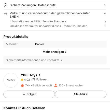
Sichere Zahlungen · Datenschutz
Verkauft und versendet durch den gewerblichen Verkäufer:
SHEIN
Informationen und Pflichten des Händlers
Um diesen Verkäufer und/oder dieses Produkt zu melden
Produktdetails
Material:
Papier
Mehr anzeigen
Sicherheitsinformationen und Kontakte
78 Follower
4,02
Yhui Toys
78 Follower
4,02
s***3
ist
Vor 1 Tag
gefolgt
78 Follower
4,02
7K+ Kürzlich verkauft
100+ Erneut kaufen
78 Follower
4,02
Folgen
Alle Artikel
78 Follower
4,02
Könnte Dir Auch Gefallen
78 Follower
4,02