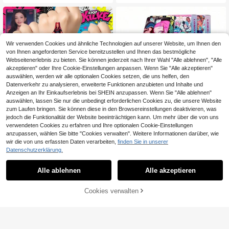
ndet werden, geeignet für Büro, Zuh
k, geeignet zum Schreiben und Mal
ause, Klassenzimmer (zufällige Far
en, ideales Geschenk für junge Kün
be), lindert Stress und Angst bei Tee
stler, Notizbuch nicht Buch
nagern und Erwachsenen
Wir verwenden Cookies und ähnliche Technologien auf unserer Website, um Ihnen den
von Ihnen angeforderten Service bereitzustellen und Ihnen das bestmögliche
Webseitenerlebnis zu bieten. Sie können jederzeit nach Ihrer Wahl "Alle ablehnen", "Alle
akzeptieren" oder Ihre Cookie-Einstellungen anpassen. Wenn Sie "Alle akzeptieren"
auswählen, werden wir alle optionalen Cookies setzen, die uns helfen, den
Datenverkehr zu analysieren, erweiterte Funktionen anzubieten und Inhalte und
Anzeigen an Ihr Einkaufserlebnis bei SHEIN anzupassen. Wenn Sie "Alle ablehnen"
auswählen, lassen Sie nur die unbedingt erforderlichen Cookies zu, die unsere Website
zum Laufen bringen. Sie können diese in den Browsereinstellungen deaktivieren, was
jedoch die Funktionalität der Website beeinträchtigen kann. Um mehr über die von uns
1 Packung insgesamt 20 Blätter zuf
1 Set/92 Stücke ALIEN STAGE Anim
verwendeten Cookies zu erfahren und Ihre optionalen Cookie-Einstellungen
älliger Stil Hexengruppen-Aufklebe
e Fotokarten, Mini Aufkleber, Samm
6 übrig
4
anzupassen, wählen Sie bitte "Cookies verwalten". Weitere Informationen darüber, wie
,78€
r, Premium helle Anime Cartoon Gra
elbare Fotokarten, Fotokarten Aufkl
wir die von uns erfassten Daten verarbeiten,
finden Sie in unserer
4
ffiti Aufkleber, kreatives DIY Dekora
eber, Halloween Geschenk, Party G
,70€
-18%
5,78€
Datenschutzerklärung.
tions-Aufkleber-Set für K-Pop Fan
eschenk, Weihnachtsgeschenk, Kat
Bastelarbeiten
seye Light Stick, Straykid, Fotokart
e, Katseye K POP Btsarmy
Alle ablehnen
Alle akzeptieren
Cookies verwalten
ZUM WARENKORB HINZUFÜGEN