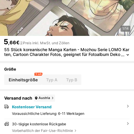
1/14
5
,66€
Preis inkl. MwSt. und Zöllen
55 Stück koreanische Manga Karten - Mozhou Serie LOMO Kar
ten, Cartoon Charakter Fotos, geeignet für Fotoalbum Deko
ration, ideales Geschenk für Freunde, Fotokarten Schutzhül
le
Größe
9 left
Einheitsgröße
Typ A
Typ B
Versand nach
Austria
Kostenloser Versand
Voraussichtliche Lieferung:
6-11 Werktagen
30-tägige kostenlose Rückgabe
Vorbehaltlich der Fair-Use-Richtlinie