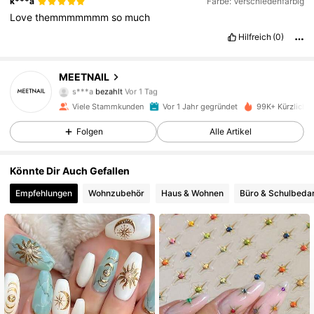
k***a
Farbe: Verschiedenfarbig
Love
themmmmmmm
so
much
Hilfreich
(0)
7.7K Follower
4,92
MEETNAIL
s***a
bezahlt
Vor 1 Tag
c***5
ist
Vor 1 Tag
gefolgt
7.7K Follower
4,92
Viele Stammkunden
Vor 1 Jahr gegründet
99K+ Kürzlich v
Folgen
Alle Artikel
7.7K Follower
4,92
Könnte Dir Auch Gefallen
7.7K Follower
4,92
Empfehlungen
Wohnzubehör
Haus & Wohnen
Büro & Schulbedar
7.7K Follower
4,92
7.7K Follower
4,92
7.7K Follower
4,92