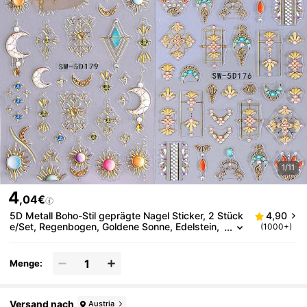
1/11
4
,04€
5D Metall Boho-Stil geprägte Nagel Sticker, 2 Stück
4,90
e/Set, Regenbogen, Goldene Sonne, Edelstein,
(1000+)
Spitze, Emaille Halskette, Mond Design, DIY hol
ografische Gravur selbstklebende Gel Nagellack Sti
cker, Nagelsalon Dekorationen
Menge:
Versand nach
Austria