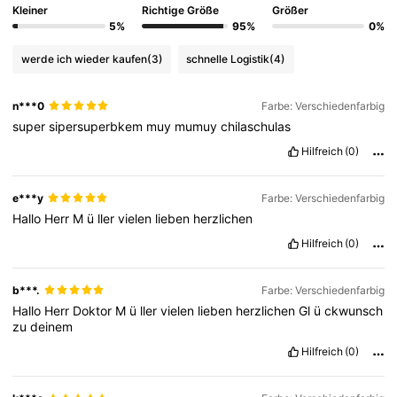
Kleiner
Richtige Größe
Größer
5%
95%
0%
werde ich wieder kaufen
(3)
schnelle Logistik
(4)
n***0
Farbe: Verschiedenfarbig
super
sipersuperbkem
muy
mumuy
chilaschulas
Hilfreich
(0)
e***y
Farbe: Verschiedenfarbig
Hallo
Herr
M
ü
ller
vielen
lieben
herzlichen
Hilfreich
(0)
b***.
Farbe: Verschiedenfarbig
Hallo
Herr
Doktor
M
ü
ller
vielen
lieben
herzlichen
Gl
ü
ckwunsch
zu
deinem
Hilfreich
(0)