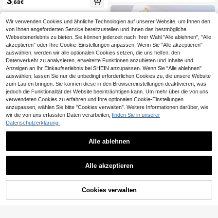
3
ende Nagelaufkleber, süße Umriss-
,68€
nter Gel-Perlen Nagelkunst Aufkleb
Tier Nagelkunst Dekorationen DIY
er, DIY Nageldekoration Nägel Nag
Maniküre Zubehör für Mädchen
elzubehör Nagelaufkleber
Wir verwenden Cookies und ähnliche Technologien auf unserer Website, um Ihnen den
von Ihnen angeforderten Service bereitzustellen und Ihnen das bestmögliche
Webseitenerlebnis zu bieten. Sie können jederzeit nach Ihrer Wahl "Alle ablehnen", "Alle
akzeptieren" oder Ihre Cookie-Einstellungen anpassen. Wenn Sie "Alle akzeptieren"
auswählen, werden wir alle optionalen Cookies setzen, die uns helfen, den
Datenverkehr zu analysieren, erweiterte Funktionen anzubieten und Inhalte und
Anzeigen an Ihr Einkaufserlebnis bei SHEIN anzupassen. Wenn Sie "Alle ablehnen"
auswählen, lassen Sie nur die unbedingt erforderlichen Cookies zu, die unsere Website
zum Laufen bringen. Sie können diese in den Browsereinstellungen deaktivieren, was
jedoch die Funktionalität der Website beeinträchtigen kann. Um mehr über die von uns
verwendeten Cookies zu erfahren und Ihre optionalen Cookie-Einstellungen
anzupassen, wählen Sie bitte "Cookies verwalten". Weitere Informationen darüber, wie
wir die von uns erfassten Daten verarbeiten,
finden Sie in unserer
Datenschutzerklärung.
Alle ablehnen
1 Stück französischer Leopard Mus
ter, bunter goldener Jelly-Schmette
3
1 Stück 5D Kristall Strass Hochwert
,50€
-2%
3,58€
rlings-Flügel, asymmetrischer geom
Alle akzeptieren
ige Nagelkunst Sticker, süßer und ni
3
etrischer Nagel-Aufkleber, 5D Nage
,94€
edlicher Stil Nagel Sticker, Edelstei
lkunst Aufkleber, charmant, geeigne
n Halskette Nagel Sticker, perfekte
t für einzigartige DIY Maniküre Nag
s Geschenk für Mädchen Nägel Na
Cookies verwalten
ZUM WARENKORB HINZUFÜGEN
elpflege-Zubehör für Frauen
gelbedarf Nagel Sticker