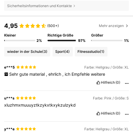
Sicherheitsinformationen und Kontakte
4,95
(500+)
Mehr anzeigen
Kleiner
Richtige Größe
Größer
2%
97%
1%
wieder in der Schule
(3)
Sport
(4)
Fitnessstudio
(1)
e***5
Farbe: Hellgrau / Größe: XL
Sehr
gute
material
,
ehrlich
,
ich
Empfehle
weitere
Hilfreich
(0)
u***s
Farbe: Pink / Größe: S
xluzhmxmuuuyztkzykxtkxykzulzykd
Hilfreich
(0)
y***e
Farbe: Hellgrau / Größe: XL