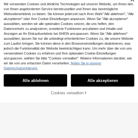
Wir verwenden Cookies und ähnliche Technologien auf unserer Website, um Ihnen den
von Ihnen angeforderten Service bereitzustellen und Ihnen das bestmögliche
Webseitenerlebnis zu bieten. Sie können jederzeit nach Ihrer Wahl "Alle ablehnen", "Alle
akzeptieren" oder Ihre Cookie-Einstellungen anpassen. Wenn Sie "Alle akzeptieren"
auswählen, werden wir alle optionalen Cookies setzen, die uns helfen, den
Datenverkehr zu analysieren, erweiterte Funktionen anzubieten und Inhalte und
Anzeigen an Ihr Einkaufserlebnis bei SHEIN anzupassen. Wenn Sie "Alle ablehnen"
Ähnliche vorrätige Artikel anzeigen
Alle ansehen
auswählen, lassen Sie nur die unbedingt erforderlichen Cookies zu, die unsere Website
zum Laufen bringen. Sie können diese in den Browsereinstellungen deaktivieren, was
jedoch die Funktionalität der Website beeinträchtigen kann. Um mehr über die von uns
verwendeten Cookies zu erfahren und Ihre optionalen Cookie-Einstellungen
anzupassen, wählen Sie bitte "Cookies verwalten". Weitere Informationen darüber, wie
wir die von uns erfassten Daten verarbeiten,
finden Sie in unserer
Datenschutzerklärung.
Alle ablehnen
Alle akzeptieren
Sorry, dieses Produkt ist ausverkauft.
Cookies verwalten
AUSVERKAUFT