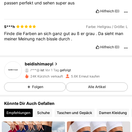
passen
perfekt
und
sehen
super
aus
Hilfreich
(0)
S***h
Farbe: Hellgrau / Größe: L
Finde
die
Farben
an
sich
ganz
gut
au
ß
er
grau
.
Da
sieht
man
meiner
Meinung
nach
bissle
durch
.
Hilfreich
(0)
2.2K Follower
4,88
beidishimaoyi
i***@
ist
Vor 1 Tag
gefolgt
2.2K Follower
4,88
24K Kürzlich verkauft
5.6K Erneut kaufen
2.2K Follower
4,88
Folgen
Alle Artikel
2.2K Follower
4,88
Könnte Dir Auch Gefallen
Empfehlungen
Schuhe
Taschen und Gepäck
Damen Kleidung
2.2K Follower
4,88
2.2K Follower
4,88