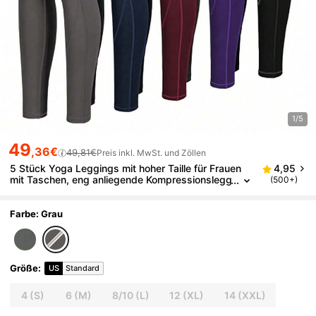
1/5
49
,36€
49,81€
Preis inkl. MwSt. und Zöllen
5 Stück Yoga Leggings mit hoher Taille für Frauen
4,95
mit Taschen, eng anliegende Kompressionslegg
(500+)
ins für Workout, Laufen, Frühling Sport
Farbe: Grau
Größe
:
US
Standard
4
(S)
6
(M)
8/10
(L)
12
(XL)
14
(XXL)