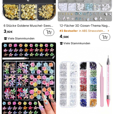
Versand nach
Austria
Kostenloser Versand
Voraussichtliche Lieferung:
6-11 Werktagen
6 Stücke Goldene Muschel-Seestern Nagelkunst Dekorationen, Metallnieten, Kunstperlen, 3D gemischte Muschel- & Stern Nagelsteine, DIY Nagel Schmuck, Nagelkunst Zubehör Nägel Nagel Dekoration
12-Fächer 3D Ozean-Thema Nagelkunst Dekorationen inklusive Muscheln, Seesternen, Meerjungfrauenschwänzen, Kokosbäumen, gemischten Perlen, Edelsteinen und Nagelzubehör - süßer Y2K Stil Nageldekoration, Nagelstudiobedarf und DIY Nagelkunstbedarf für Sommer Nagelcharms
3
Kostenlose Rücksendungen
#3 Bestseller
in ABS Strasssteine & Dekorationen
,92€
4
Vorbehaltlich der Fair-Use-Richtlinie
,58€
Viele Stammkunden
Viele Stammkunden
Sichere Zahlungen · Datenschutz
Verkauft und versendet durch den gewerblichen Verkäufer:
SHEIN
Informationen und Pflichten des Händlers
Um diesen Verkäufer und/oder dieses Produkt zu melden
Produktdetails
Material:
Kupfer
Mehr anzeigen
Sicherheitsinformationen und Kontakte
2.4K Follower
4,96