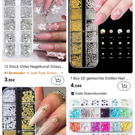
Gemischte Größe 0,6-2mm Mikro Metall Nagelkunst Kaviar Perlen, 2 Boxen 12-Raster Set, Gold & Silber Mikro Stahlkugeln, 3D DIY Nagel Dekoration Zubehör, Metall Nagel Nieten, Mini Stahlkugeln, Nagelkunst Metall Perlen Nagel Dekoration
30 Stücke zufällige goldene & rosa Nagel Dekoration, glänzende Kristall-Nagelkunst Dekor, 3D Herz Schleife Stern Kirsche Krone Schmetterling Blume Nageldekorationen, goldene Nagelkunst-Charms für Frauen und Mädchen, Nagel-DIY-Zubehör
4
#1 Bestseller
in Grafik Strasssteine & Dekorationen
,18€
5
,01€
Viele Stammkunden
Viele Stammkunden
12 Stück Gitter Nagelkunst Strass, Größe 1,5mm-5mm, 3D Nagel Glas Kristall klare Edelsteine, Juwel Perlen Kristalle, 3D Charm Steine, Multi-Form 3D Nagel Diamanten, geeignet für Nagelkunst und DIY Dekoration. 1 Box Nagelkunst Strass, flache Boden Diamanten, Perlen Nagel Schmuck, anwendbar für Acryl Nägel, Kristall Nagel Zubehör, Halbkreis Nagel Edelsteine. Nagel Dekoration
#1 Bestseller
in Junk Punk Strasssteine & Dekorationen
1 Box 3D gemischte Größen Nail Art Nieten Gold Silber Mini Metall Kaviar Nägel Perlen Ball Nagel Nest Nägel Nieten Schmuck für Frauen Mädchen Maniküre Nägel Zubehör Diy Handwerke Dekorationen Nail Charms Nail Gems
3
,95€
4
,08€
Viele Stammkunden
50 Stück Mini Gold & Silber Schleife Metall Nagelkunst Dekorationen, Metallischer Schmetterling Nagel Schmuck, Luxus Nagel Aufkleber, DIY Nagelkunst Dekoration, Frauen/Mädchen Metall Nagel Zubehör, Nagel Zubehör, Nagel Edelsteine Nägel Nagel Dekoration
12 Fächer/Box Mehrfarbige flache Strass Nail Art Dekoration DIY Nail Charms Nail Gems Nail Zubehör Nägel
4
,08€
4,09€
#8 Bestseller
in Junk Punk Strasssteine & Dekorationen
Viele Stammkunden
4
,08€