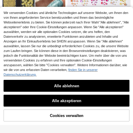
Wir verwenden Cookies und ähnliche Technologien auf unserer Website, um Ihnen den
von Ihnen angeforderten Service bereitzustellen und Ihnen das bestmögliche
Webseitenerlebnis zu bieten. Sie können jederzeit nach Ihrer Wahl "Alle ablehnen", "Alle
akzeptieren" oder Ihre Cookie-Einstellungen anpassen. Wenn Sie "Alle akzeptieren"
auswählen, werden wir alle optionalen Cookies setzen, die uns helfen, den
Datenverkehr zu analysieren, erweiterte Funktionen anzubieten und Inhalte und
12 Raster Ozean-Thema Nagelkunst-Charms, 3D Gold-Metall Muschel Seestern Nieten mit Perlen & Perlen Nagel-Edelsteine Sommer Strand Urlaub Maniküre Dekorationen DIY
Anzeigen an Ihr Einkaufserlebnis bei SHEIN anzupassen. Wenn Sie "Alle ablehnen"
auswählen, lassen Sie nur die unbedingt erforderlichen Cookies zu, die unsere Website
3
,92€
zum Laufen bringen. Sie können diese in den Browsereinstellungen deaktivieren, was
Mehrfarbige Meerjungfrau-Blasenperlen, 6/12 Gitter, Macaron-Farbe flache Perlen, irisierende dekorative Nagelperlen, ungeruchliche Nagelkunst-Zubehör, Nagelschmuck, Nagelsteine, Nagelcharms
jedoch die Funktionalität der Website beeinträchtigen kann. Um mehr über die von uns
30 übrig
verwendeten Cookies zu erfahren und Ihre optionalen Cookie-Einstellungen
Ähnliche vorrätige Artikel anzeigen
Alle ansehen
3
anzupassen, wählen Sie bitte "Cookies verwalten". Weitere Informationen darüber, wie
,72€
wir die von uns erfassten Daten verarbeiten,
finden Sie in unserer
Datenschutzerklärung.
Alle ablehnen
12 Raster braune Schleifen-Nagelkunst-Dekorationen, burgunderrote Schleifen-Nageldekoration DIY, Neujahr Feiertags-Nagelzubehör Accessoires Nägel Nagel Dekoration
-2%
30 Stücke Sommer Ozean DIY Nagelkunst Dekorationen - Acryl Perlen und Anhänger, einschließlich Delfin, Seestern, Muschel und Meerjungfrauenschwanz Muster, geeignet für Nagelkunst, Harz Schmuck, Lipgloss und Handyhülle Dekoration Nägel (zufällige Sortierung) Nagel Dekoration
4
Alle akzeptieren
,57€
4,68€
Sorry, dieses Produkt ist ausverkauft.
#2 Bestseller
in ABS Strasssteine & Dekorationen
Viele Stammkunden
3
,17€
3,18€
Cookies verwalten
AUSVERKAUFT
Viele Stammkunden