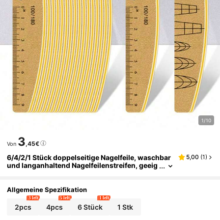
1/10
3
,45€
Von
6/4/2/1 Stück doppelseitige Nagelfeile, waschbar
5,00
(
1
)
und langanhaltend Nagelfeilenstreifen, geeig
net zum Entfernen von Acrylnägeln und zum
Verlängern von Nägeln, Maniküre-Pflegeset, matt
ierte Form- und Polierstreifen, geeignet für Anfän
Allgemeine Spezifikation
ger und Nagelstudios, Nagelfeile
3 left
5 left
1 left
2pcs
4pcs
6 Stück
1 Stk