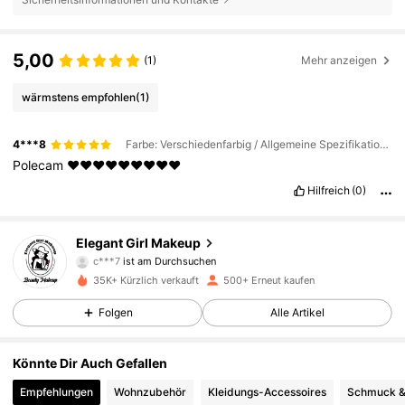
5,00
(1)
Mehr anzeigen
wärmstens empfohlen
(1)
4***8
Farbe: Verschiedenfarbig / Allgemeine Spezifikation: 2pcs
Polecam
❤️❤️❤️❤️❤️❤️❤️❤️❤️
Hilfreich
(0)
135 Follower
4,79
Elegant Girl Makeup
c***7
ist am Durchsuchen
135 Follower
4,79
35K+ Kürzlich verkauft
500+ Erneut kaufen
Folgen
Alle Artikel
135 Follower
4,79
Könnte Dir Auch Gefallen
135 Follower
4,79
Empfehlungen
Wohnzubehör
Kleidungs-Accessoires
Schmuck &