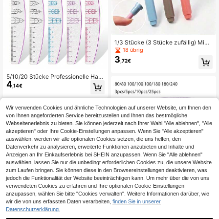
1/3 Stücke (3 Stücke zufällig) Mini-
Hornhautentferner-Stift, U-förmiger
18 übrig
Handpflege-Trimmschieber, Peeling
3
,72€
-Nagelfeile, tragbarer Nagelpolier-
Schleifpapierstreifen, Formgebende
Schleifpapierfeile
5/10/20 Stücke Professionelle Halb
4
mond Nagelfeile Grau Sand Doppel
,14€
seitige Skala Schleifstreifen 100/15
0/180/240 Körnung Nagel Schleifst
reifen Einfache Maniküre Feile für N
Wir verwenden Cookies und ähnliche Technologien auf unserer Website, um Ihnen den
agelstudio Verwendung
von Ihnen angeforderten Service bereitzustellen und Ihnen das bestmögliche
Webseitenerlebnis zu bieten. Sie können jederzeit nach Ihrer Wahl "Alle ablehnen", "Alle
akzeptieren" oder Ihre Cookie-Einstellungen anpassen. Wenn Sie "Alle akzeptieren"
auswählen, werden wir alle optionalen Cookies setzen, die uns helfen, den
Datenverkehr zu analysieren, erweiterte Funktionen anzubieten und Inhalte und
Anzeigen an Ihr Einkaufserlebnis bei SHEIN anzupassen. Wenn Sie "Alle ablehnen"
auswählen, lassen Sie nur die unbedingt erforderlichen Cookies zu, die unsere Website
zum Laufen bringen. Sie können diese in den Browsereinstellungen deaktivieren, was
jedoch die Funktionalität der Website beeinträchtigen kann. Um mehr über die von uns
verwendeten Cookies zu erfahren und Ihre optionalen Cookie-Einstellungen
anzupassen, wählen Sie bitte "Cookies verwalten". Weitere Informationen darüber, wie
wir die von uns erfassten Daten verarbeiten,
finden Sie in unserer
Datenschutzerklärung.