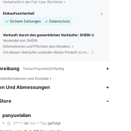
Vorbehaltlich der Fair-Use-Richtlinie
Einkaufssicherheit
Sichere Zahlungen
Datenschutz
Verkauft durch den gewerblichen Verkäufer: SHEIN
Versendet von SHEIN
Informationen und Pflichten des Händlers
Um diesen Verkäufer und/oder dieses Produkt zu melden
hreibung
Textur,Polyamid,Einfarbig
eitsinformationen und Kontakte
en Und Abmessungen
4,89
2
78
Store
4,89
2
78
4,89
2
78
panyuelalian
3***1
ist
Vor 1 Tag
gefolgt
4,89
2
78
Bewertung
Artikel
Follower