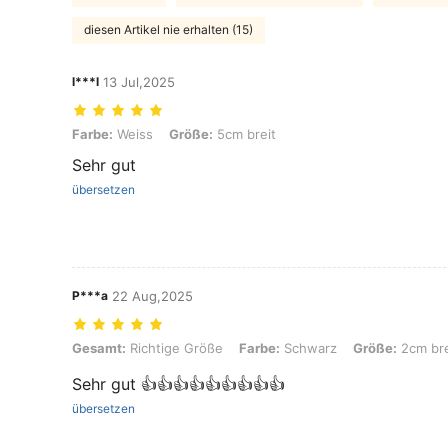
diesen Artikel nie erhalten (15)
l***l
13 Jul,2025
Farbe: Weiss, Größe: 5cm breit
Farbe:
Weiss
Größe:
5cm breit
Sehr gut
übersetzen
P***a
22 Aug,2025
Gesamt: Richtige Größe, Farbe: Schwarz, Größe: 2cm breit
Gesamt:
Richtige Größe
Farbe:
Schwarz
Größe:
2cm bre
Sehr gut 👍👍👍👍👍👍👍👍👍
übersetzen