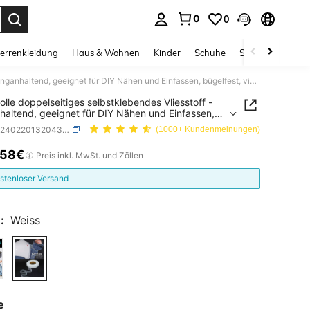
0
0
ess Enter to select.
errenkleidung
Haus & Wohnen
Kinder
Schuhe
Schmuck & Acces
64m/Rolle doppelseitiges selbstklebendes Vliesstoff - langanhaltend, geeignet für DIY Nähen und Einfassen, bügelfest, vielseitig einsetzbar, weiß, geeignet für Sommer, Schule
lle doppelseitiges selbstklebendes Vliesstoff -
haltend, geeignet für DIY Nähen und Einfassen,
st, vielseitig einsetzbar, weiß, geeignet für
SKU: sc2402201320430543
(1000+ Kundenmeinungen)
r, Schule
,58€
ICE AND AVAILABILITY
Preis inkl. MwSt. und Zöllen
stenloser Versand
:
Weiss
e