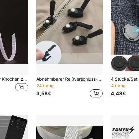
45 Meter Polyester Knochen zum Nähen, 3/5/6/8/10/12/15mm Polyester Knochen, Knochen mit geringer Dichte für Brautkleid, Krankenpflegekappe, Korsett, Brautkleid, Partykleid, Unterwäsche, Hut und Tasche Sommer, Schule
Abnehmbarer Reißverschluss-Reparatur-Set, Reißverschluss-Kopf-Ersatz für Jacken, Taschen, Kleidung, Schuhe, Hausgebrauch ohne Werkzeuge, Sommer, Schule
24 übrig
4 übrig
3,58€
4,48€