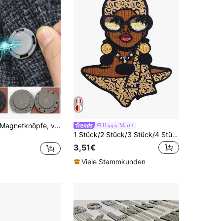
4 Stücke/Set Magnetknöpfe, verdeckte Druckknöpfe, Knopfklemmen, Nähzubehör für Kleidung
Happy Mart
1 Stück/2 Stück/3 Stück/4 Stück braune modische Damen-Applikations-Bügelpatch, personalisiertes DIY-Kleidungszubehör, Stickerei-Bügelstoffpatch, Kleiderdekoration, Applikations-Abzeichen, Brosche, Schuhe, Hüte, Taschen, Zubehör, Flick-Stickerei-Patch
3,51€
Viele Stammkunden