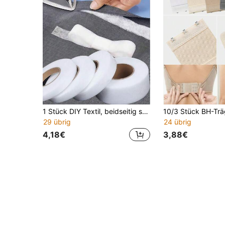
1 Stück DIY Textil, beidseitig selbstklebende Einlage zum Bügeln von Kleidung, Heißschmelzklebstoff, leichte Mesh-Klebstoffeinlage, wasserbeständige Heißschmelz-Vlieseinlage, beidseitig selbstklebende Einlagentextil, Klebstofftextil, Vlies-Falzband für Bekleidungszubehör, sehr geeignet für Vorhänge, verkürzte Hosen und Handarbeiten, einfach zu verwenden, ohne Nähen
29 übrig
24 übrig
4,18€
3,88€