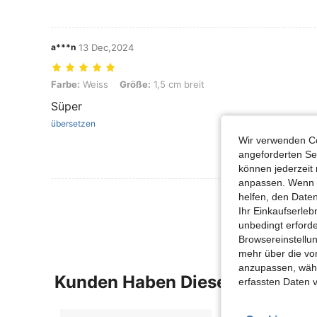
a***n
13 Dec,2024
Farbe: Weiss, Größe: 1,5 cm breit
Farbe:
Weiss
Größe:
1,5 cm breit
Süper
übersetzen
Wir verwenden Co
angeforderten Ser
können jederzeit 
anpassen. Wenn Si
Mehr Bewertung
helfen, den Date
Ihr Einkaufserle
unbedingt erford
Browsereinstellun
mehr über die vo
anzupassen, wähle
Kunden Haben Diese Artikel A
erfassten Daten 