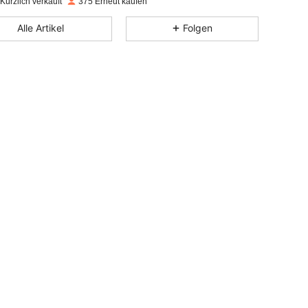
Kürzlich verkauft
375 Erneut kaufen
4,89
2
78
Alle Artikel
Folgen
4,89
2
78
4,89
2
78
4,89
2
78
4,89
2
78
4,89
2
78