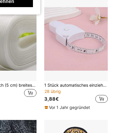
lehnen
50 Yards 2 Inch (5 cm) breites Pferdehaargeflechtband aus Polyester, Nähzubehör für Brautkleider, Saum-Einfassung für lateinamerikanische Tanzröcke, verfügbar in Schwarz, Weiß und Transparent, für Sommer und Schule
1 Stück automatisches einziehbares Maßband, weich & bequem, geeignet zum genauen Messen von Muskeln, Taille, Büste, Hüften, Nähen und Stoffen
28 übrig
3,88€
Vor 1 Jahr gegründet