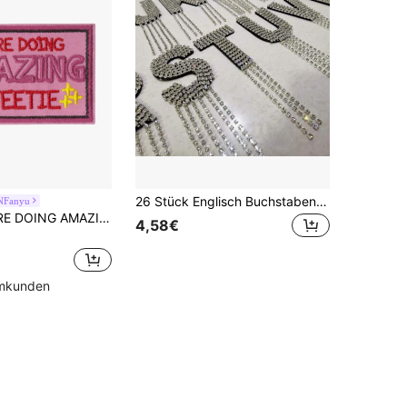
26 Stück Englisch Buchstaben Fransen Krallen Strass Buchstaben Heißkleber Thermotransfer Strass Stoffaufkleber für Kleidung DIY Patch Schule
NFanyu
1 Stück YOU'RE DOING AMAZING SWEETIE Hippie Punk Rock Anime Cartoon Reit-Abenteuer lustiger cooler Applikations-Aufnäher zum Aufnähen personalisiertes DIY-Kleidungszubehör Stickerei-Näh-Bügelpatch für Kleidung Hosen Dekoration Brosche Schuhe Hüte Taschen Reparatur-Patch
4,58€
mmkunden