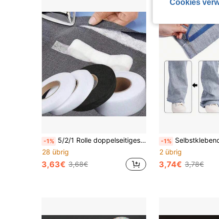
Cookies verw
5/2/1 Rolle doppelseitiges Vlies-Fusible-Band, Bügel-Selbstklebend für Kleidung, Hüte, Basteleien, Vorhangkanten, ideal für DIY-Nähen und Einfassen, waschbar, vielseitig einsetzbar, praktisch, ohne Nähen, weiß & schwarz (1,5/2/2,5/3cm)
Selbstklebendes Hosenbund-Fixierband zur Längenanpassung, S 
-1%
-1%
28 übrig
2 übrig
3,63€
3,74€
3,68€
3,78€