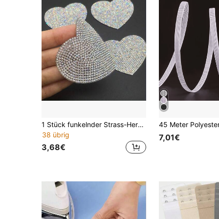
1 Stück funkelnder Strass-Herz-Aufnäher, Applikation, Bügelbild für Kleidung, Hüte, Taschen Dekoration Valentinstag, Sommer, Schule
38 übrig
7,01€
3,68€