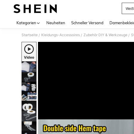
Weiß
Use up 
Kategorien
Neuheiten
Schneller Versand
Damenbeklei
Startseite
Kleidungs-Accessoires
Zubehör DIY & Werkzeuge
S
/
/
/
Video