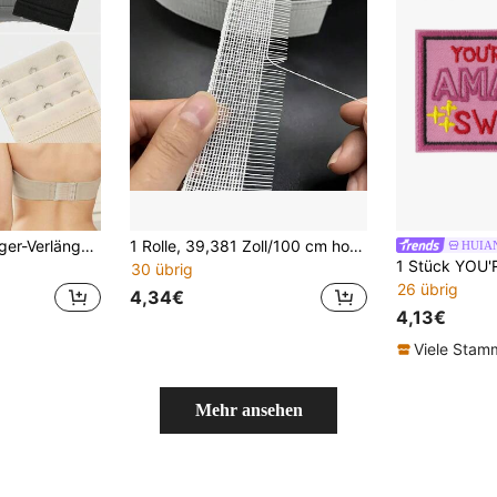
10/3 Stück BH-Träger-Verlängerungen, elastische Unterwäsche-Verlängerungsschnallen mit 3 Reihen und 2 Knöpfen & 3 Reihen und 3 Knöpfen
1 Rolle, 39,381 Zoll/100 cm hochwertige dichte & steife Rosshaar-Borte - Gaze, Chiffon, Seidenstoff-Einfassung, wiederverwendbares Schwanz-Stützaccessoire, geeignet für DIY Hochzeitskleider, Röcke, Jumpsuits und Sommerkleidung für die Schule
HUIA
30 übrig
26 übrig
4,34€
4,13€
Viele Sta
Mehr ansehen