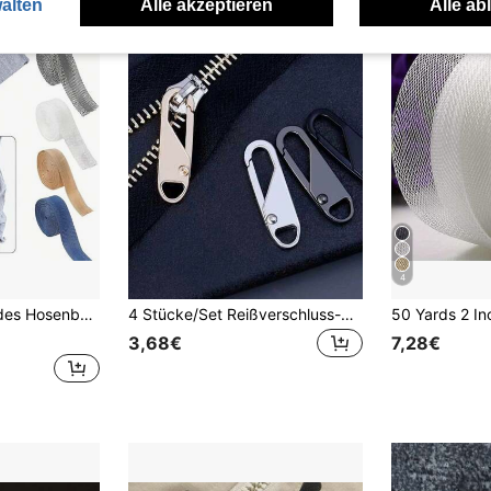
alten
Alle akzeptieren
Alle ab
4
Hosen Hosen Kleidung DIY Nähzubehör Sommer, Schule
4 Stücke/Set Reißverschluss-Reparatur-Set - Schnelle Reparatur von defekten Reißverschlüssen an Koffern, Taschen und anderen Artikeln für Sommer, Schule
3,68€
7,28€