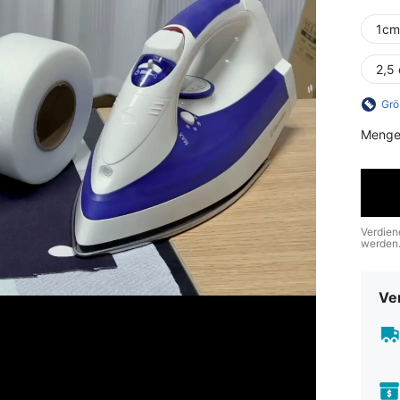
1cm
2,5 
Grö
Menge
Verdien
werden
Ve