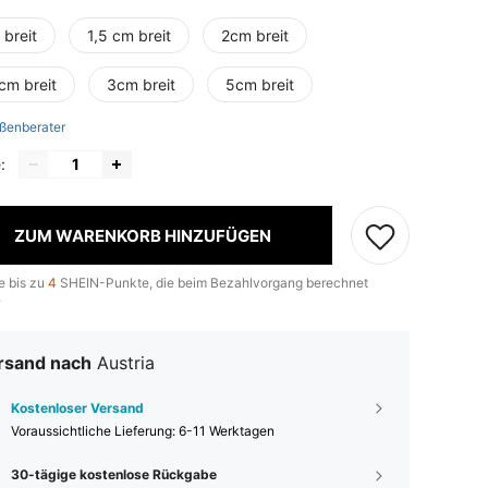
 breit
1,5 cm breit
2cm breit
cm breit
3cm breit
5cm breit
ßenberater
:
ZUM WARENKORB HINZUFÜGEN
e bis zu
4
SHEIN-Punkte, die beim Bezahlvorgang berechnet
.
rsand nach
Austria
Kostenloser Versand
Voraussichtliche Lieferung:
6-11 Werktagen
30-tägige kostenlose Rückgabe