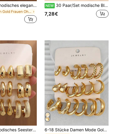
6/18 Stücke modisches elegantes Blumen- und geometrisches Multi-Gold-Metall-Ohrring-Set, Damen-Mode-Ohrring-Set (leichtes CCB-Material, nicht verblassend), Geschenk für Frauen
30 Paar/Set modische Blumen Schleife Herz Strass Multi-Element Geometrische Ohrringe Set geeignet für den täglichen Gebrauch von Frauen, Verabredungen und Partys
NEW
in Gold Frauen Ohrring-Sets
7,28€
6/18 Stück modisches Seestern & Muschel Mehrfarbiges Metall Ohrringe Set, Damen Alltags Ohrringe Set (leichtes CCB Material, nicht verblassend)
6-18 Stücke Damen Mode Gold Ohrringe Set, elegant und vielseitig für den täglichen Gebrauch und Partys, perfektes Geschenk für Familie, Freunde und geliebte Menschen