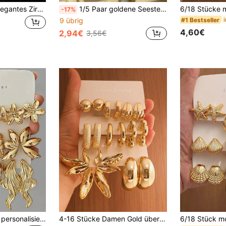
3 Paar (6 Stück) elegantes Zirkonia Gold Ohrringe Set, Schmuckgeschenk für Frauen
1/5 Paar goldene Seestern, Muschel, Konchen Ohrringe Set, geeignet für Sommerreisen und Urlaubsoutfits, perfektes Geschenk für Familie und Freunde
-17%
#1 Bestseller
9 übrig
4,60€
2,94€
3,56€
6/18 Stücke Mode personalisierte Charm symmetrisches Blatt, Fünfblättrige Blume, konservierte Blume, Lilie, geometrisches Multi-Stil Damen Gold Ohrring Set, täglicher Gebrauch, Geschenk für Familie und Freunde
4-16 Stücke Damen Gold übertriebene personalisierte Ohrringe, Flügel, breite C-Form, asymmetrisch, Mode, luxuriös, vintage, Blume, krallen-förmige Y2K Ohrringe, geeignet als Muttertagsgeschenk, für den Alltag, den Arbeitsweg, Partys, Musikfestivals