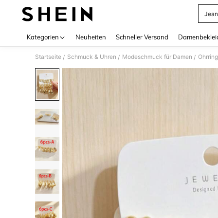
Jean
Use up 
Kategorien
Neuheiten
Schneller Versand
Damenbeklei
Startseite
Schmuck & Uhren
Modeschmuck für Damen
Ohrrin
/
/
/