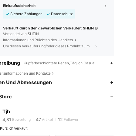
Einkaufssicherheit
Sichere Zahlungen
Datenschutz
Verkauft durch den gewerblichen Verkäufer: SHEIN
Versendet von SHEIN
Informationen und Pflichten des Händlers
Um diesen Verkäufer und/oder dieses Produkt zu melden
hreibung
Kupferbeschichtete Perlen,Täglich,Casual
eitsinformationen und Kontakte
en Und Abmessungen
Store
4,81
47
12
Tjh
4,81
47
12
Bewertung
Artikel
Follower
Kürzlich verkauft