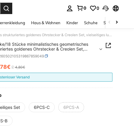
0
0
ess Enter to select.
errenkleidung
Haus & Wohnen
Kinder
Schuhe
Schmuck & Acces
6 Stücke/18 Stücke minimalistisches geometrisches strukturiertes goldenes Ohrstecker & Creolen Set, vielseitiges luxuriöses Atmosphäre Ohrring Set
ke/18 Stücke minimalistisches geometrisches
uriertes goldenes Ohrstecker & Creolen Set,
itiges luxuriöses Atmosphäre Ohrring Set
j260502105319867859049
,78€
ICE AND AVAILABILITY
4,80€
stenloser Versand
p
eiliges Set
6PCS-C
6PCS-A
S-B