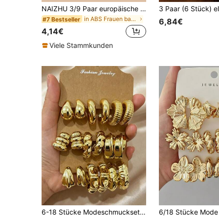
NAIZHU 3/9 Paar europäische und amerikanische Mode Metall Wassertropfen geometrische C-förmige Creolen Ohrringe Set, tägliche und Party Accessoires für Teenager
in ABS Frauen baumeln Ohrringe
#7 Bestseller
6,84€
4,14€
Viele Stammkunden
6-18 Stücke Modeschmuckset in Goldton, neue vintage filigrane Ohrringe, passend für Frauen zu verschiedenen Outfits, tolles Geschenk für Familie und Freunde