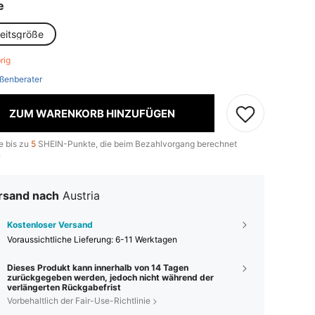
e
heitsgröße
brig
ßenberater
ZUM WARENKORB HINZUFÜGEN
e bis zu
5
SHEIN-Punkte, die beim Bezahlvorgang berechnet
.
rsand nach
Austria
Kostenloser Versand
Voraussichtliche Lieferung:
6-11 Werktagen
Dieses Produkt kann innerhalb von 14 Tagen
zurückgegeben werden, jedoch nicht während der
verlängerten Rückgabefrist
Vorbehaltlich der Fair-Use-Richtlinie