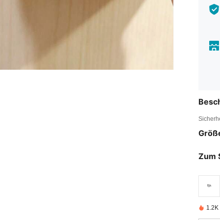
Besc
Sicherh
Größ
Zum 
1.2K 