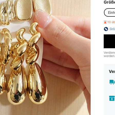
Größ
Ein
10 ü
Grö
Verdien
werden
Ve