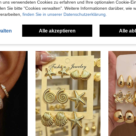
n uns verwendeten Cookies zu erfahren und Ihre optionalen Cookie-Ei
n Sie bitte "Cookies verwalten". Weitere Informationen darüber, wie w
verarbeiten,
finden Sie in unserer Datenschutzerklärung.
12/48 Stücke Gold Ohrring Set, verdrehte Ohrringe, Kunstperlen Dekoration, modisches mehrschichtiges Ohrring Set, Freizeitkleidung, perfektes Erinnerungsgeschenk
MortiRose
MortiRose Ein heiß verkaufte modische Gothic-Stil personalisierte Ohrringe,Goth/Gothic/Punk/Grunge/Dark Gothic,Streetwear,Sommer/Festival/Ball/Party,Vintage
NEW
4,34€
5,18€
alten
Alle akzeptieren
Alle ab
nden
Viele Sta