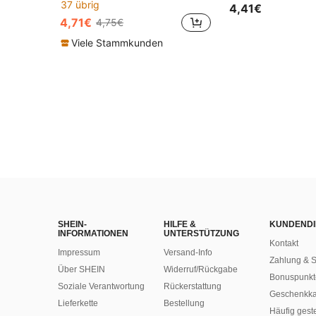
37 übrig
4,41€
4,71€
4,75€
Viele Stammkunden
SHEIN-
HILFE &
KUNDENDI
INFORMATIONEN
UNTERSTÜTZUNG
Kontakt
Impressum
Versand-Info
Zahlung & S
Über SHEIN
Widerruf/Rückgabe
Bonuspunkt
Soziale Verantwortung
Rückerstattung
Geschenkka
Lieferkette
Bestellung
Häufig gest