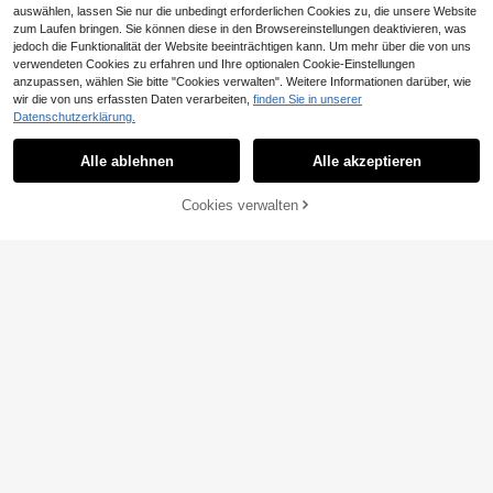
auswählen, lassen Sie nur die unbedingt erforderlichen Cookies zu, die unsere Website
zum Laufen bringen. Sie können diese in den Browsereinstellungen deaktivieren, was
jedoch die Funktionalität der Website beeinträchtigen kann. Um mehr über die von uns
verwendeten Cookies zu erfahren und Ihre optionalen Cookie-Einstellungen
anzupassen, wählen Sie bitte "Cookies verwalten". Weitere Informationen darüber, wie
wir die von uns erfassten Daten verarbeiten,
finden Sie in unserer
15/24-Fächer Silikon
Datenschutzerklärung.
EU Warehouse
5
Eiswürfelform, mehrfarbige klassisc
1 herzförmige/sternförmige Silikon-
,20€
he Eiswürfelform, geeignet für Eism
2
Tablettform, kreative herzförmige Ei
,85€
2,87€
Alle ablehnen
Alle akzeptieren
aschine, Cocktails und Getränke, u
swürfelform, 10-Kammer-Eiswürfelf
nverzichtbar für jedes Zuhause, per
orm mit einfacher Entnahme, geeign
fekt als Geschenk für verschiedene
et für Schokolade, Pudding, Gelee u
Cookies verwalten
ZUM WARENKORB HINZUFÜGEN
Partys und Feiertage, Einweihungsg
nd Süßigkeiten, flexible handgeferti
eschenk
gte Form, geeignet für Gefrierfach,
Küchenzubehör
2er Pack Große Eiswürfelform aus S
6
ilikon für 2 Zoll Riesige Eiswürfel, Id
160-Kammer Silikon Eiswürfelform,
,14€
eal für FDDBI Eiswürfelbereiter
2
Eiswürfelform, Eismaschine, DIY Mi
,85€
2,87€
ni Eiswürfelform, leicht zu entnehm
ende Mehrkammer Silikon Eiswürfel