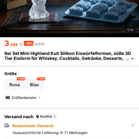
1/10
3
-18%
4,37€
,58€
6er Set Mini Highland Kuh Silikon Eiswürfelformen, süße 3D
Tier Eisform für Whiskey, Cocktails, Getränke, Desserts,
Partyzubehör und Geschenke
Größe
5 left
7 left
Rosa
Blau
Größenberater
Versand nach
Austria
Kostenloser Versand
Voraussichtliche Lieferung:
6-11 Werktagen