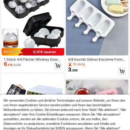
0,01€ sparen
1 Stück 4/6 Fächer Whiskey Eiswür
4/8 Kavität Silikon Eiscreme Form,
6
felform mit Deckel, runde Eiswürfelf
Eis am Stiel Form, wiederverwendb
10 übrig
,11€
6,12€
orm, Eiswürfelschale, Silikonform fü
ar, leicht zu entfernen, geeignet für
3
,25€
r große Kugeleiswürfel für Getränk
selbstgemachte Eispops, DIY Eis am
e, Bier, Cocktails
Stiel Form
Wir verwenden Cookies und ähnliche Technologien auf unserer Website, um Ihnen den
von Ihnen angeforderten Service bereitzustellen und Ihnen das bestmögliche
Webseitenerlebnis zu bieten. Sie können jederzeit nach Ihrer Wahl "Alle ablehnen", "Alle
akzeptieren" oder Ihre Cookie-Einstellungen anpassen. Wenn Sie "Alle akzeptieren"
auswählen, werden wir alle optionalen Cookies setzen, die uns helfen, den
Datenverkehr zu analysieren, erweiterte Funktionen anzubieten und Inhalte und
Anzeigen an Ihr Einkaufserlebnis bei SHEIN anzupassen. Wenn Sie "Alle ablehnen"