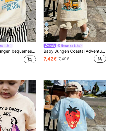
4
go kids
flamingo kids
er sitzendes Kurzarm T-Shirt, atmungsaktives Baumwoll-Top
Baby Jungen Coastal Adventure Surfen Auto & Slogan Muster Loose Fit beige Kurzarm T-Shirt
7,42€
7,49€
€