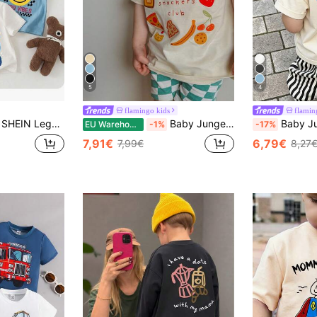
5
4
flamingo kids
flamin
SHEIN Legeres "LÄCHLE, Baby Jungen" Buchstaben-Grafik Rundhals Kurzarmoberteil, geeignet für den Sommer
Baby Jungen Basis T-Shirt mit Buchstaben- und Kirsch-Muster, weich atmungsaktiv, lässig geeignet für Kleinkinder
Baby Jungen bequemes, lock
EU Warehouse
-1%
-17%
7,91€
6,79€
7,99€
8,27