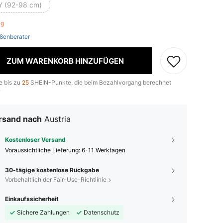
Y (92-98 cm)
rig
ßenberater
ZUM WARENKORB HINZUFÜGEN
e bis zu
25
SHEIN-Punkte, die beim Bezahlvorgang berechnet
.
rsand nach
Austria
Kostenloser Versand
Voraussichtliche Lieferung:
6-11 Werktagen
30-tägige kostenlose Rückgabe
Vorbehaltlich der Fair-Use-Richtlinie
Einkaufssicherheit
Sichere Zahlungen
Datenschutz