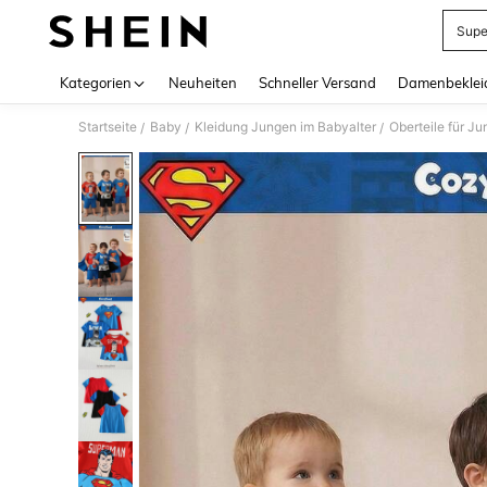
Sup
Use up 
Kategorien
Neuheiten
Schneller Versand
Damenbeklei
Startseite
Baby
Kleidung Jungen im Babyalter
Oberteile für J
/
/
/