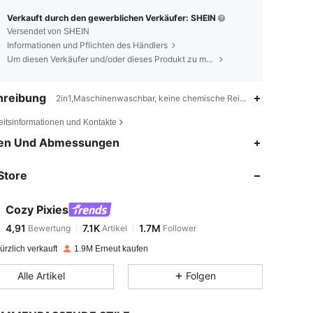
Verkauft durch den gewerblichen Verkäufer: SHEIN
Versendet von SHEIN
Informationen und Pflichten des Händlers
Um diesen Verkäufer und/oder dieses Produkt zu melden
hreibung
2in1,Maschinenwaschbar, keine chemische Reinigung, wasche mi
eitsinformationen und Kontakte
4,91
7.1K
1.7M
en Und Abmessungen
Store
4,91
7.1K
1.7M
Cozy Pixies
4,91
7.1K
1.7M
Bewertung
Artikel
Follower
4***7
bezahlt
Vor 1 Tag
rzlich verkauft
1.9M Erneut kaufen
4,91
7.1K
1.7M
Alle Artikel
Folgen
4,91
7.1K
1.7M