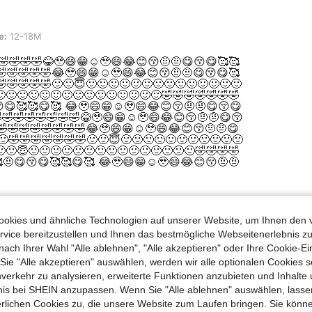
e:
12-18M
🤣🤣🤣🤣😂🥹😄😁☺️🥹😄😂😊😚🤨🤨😋😚😋🥰🥰
🤣🤣🤣🤣🤣😂🥹😄😁☺️🥹😄😂😊😚🤨🤨😋😚😋🥰
🤣🤣🤣🤣🤣🙂🙂😇🙂🙂🙂🙂🙂🙂🙂🙂🙂🙂🙂🙂🙂🙂
🙂🙂🙂🙂🙂🙂🙂🙂🙂🙂🙂🙂🙂🙂🤣🤣🤣🤣🤣🤣🤣
😋🥰🥰😋🥰 😂🥹😄😁☺️🥹😄😂😊😚🤨🤨😋😚😋
🤣🤣🤣🤣🤣🤣🤣🤣😂🥹😄😁☺️🥹😄😂😊😚🤨🤨😋😚
🤣🤣🤣🤣🤣🤣🤣🤣😂🥹😄😁☺️🥹😄😂😊😚🤨🤨😋
🙂🤣🤣🤣🤣🤣🤣🤣🙂🙂😇🙂🙂🙂🙂🙂🙂🙂🙂🙂🙂🙂
🙂😇🙂🙂🙂🙂🙂🙂🙂🙂🙂🙂🙂🙂🙂🙂🙂🤣🤣🤣🤣
🤨😋😚😋🥰🥰😋🥰 😂🥹😄😁☺️🥹😄😂😊😚🤨🤨
okies und ähnliche Technologien auf unserer Website, um Ihnen den 
Hilfreich (0)
vice bereitzustellen und Ihnen das bestmögliche Webseitenerlebnis zu
nach Ihrer Wahl "Alle ablehnen", "Alle akzeptieren" oder Ihre Cookie-Ei
e "Alle akzeptieren" auswählen, werden wir alle optionalen Cookies s
nverkehr zu analysieren, erweiterte Funktionen anzubieten und Inhalte
bnis bei SHEIN anzupassen. Wenn Sie "Alle ablehnen" auswählen, lassen
8M
erlichen Cookies zu, die unsere Website zum Laufen bringen. Sie könne