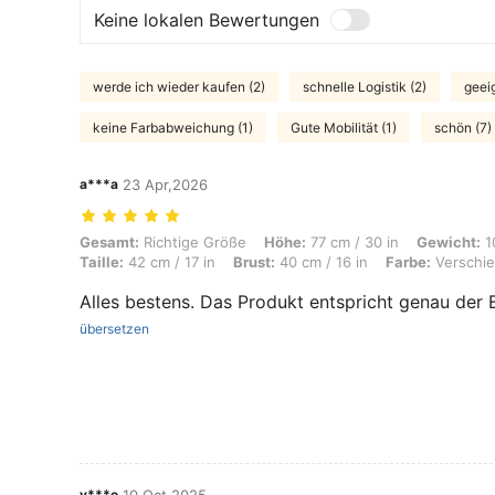
Keine lokalen Bewertungen
werde ich wieder kaufen (2)
schnelle Logistik (2)
geei
keine Farbabweichung (1)
Gute Mobilität (1)
schön (7)
a***a
23 Apr,2026
Gesamt: Richtige Größe, Höhe: 77 cm / 30 in, Gewicht: 10 kg / 22 lbs,
Gesamt:
Richtige Größe
Höhe:
77 cm / 30 in
Gewicht:
10
Taille:
42 cm / 17 in
Brust:
40 cm / 16 in
Farbe:
Verschie
Alles bestens. Das Produkt entspricht genau der 
übersetzen
y***e