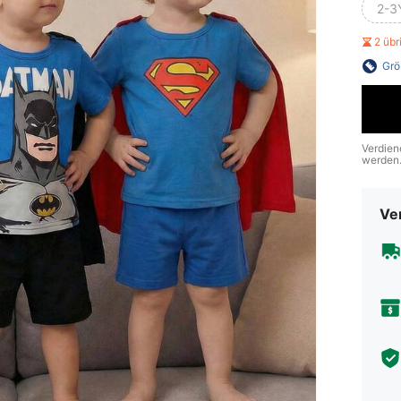
2-3
2 üb
Grö
Verdien
werden
Ve