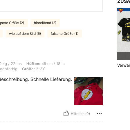
ZUSA
gnete Größe (2)
hinreißend (2)
wie auf dem Bild (6)
falsche Größe (1)
 Hüften: 45 cm / 18 in, Taille: 42 cm / 17 in, Brust: 40 cm / 16 in, Farbe: Verschi
 kg / 22 lbs
Hüften:
45 cm / 18 in
Verwan
denfarbig
Größe:
2-3Y
Beschreibung. Schnelle Lieferung.
Hilfreich (0)