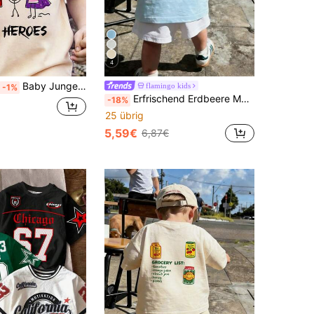
4
Baby Jungen Frisch Süß Cartoon Einfacher Charakter Herz Muster Beige Kurzarm T-Shirt, Bequemes Lässiges Vibe Oberteil
flamingo kids
-1%
Erfrischend Erdbeere Muster T-Shirt, "Saisonale Früchte" Slogan Muster auf der Rückseite, hellblaues atmungsaktives Top, perfekt für den Sommerurlaub, Baby Jungen
-18%
25 übrig
5,59€
6,87€