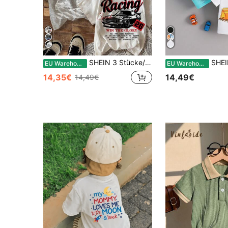
SHEIN 3 Stücke/Set Baby Jungen Casual Minimalistisch Y2K Mode vielseitig coole Stil Auto Grafik Retro Amerikanisch locker bequem Rundhals Kurzarm T-Shirts, geeignet für den Sommer
SHEIN Baby Jungen Sommer/
EU Warehouse
EU Warehouse
14,35€
14,49€
14,49€