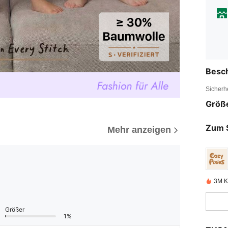
Besc
Sicherh
Größ
Zum 
Mehr anzeigen
3M Kü
Größer
1%