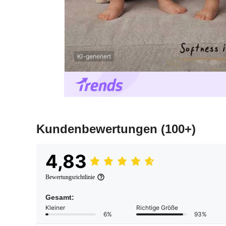
KI-generiert
Kundenbewertungen
(100+)
4,83
Bewertungsrichtlinie
Gesamt:
Kleiner
Richtige Größe
6%
93%