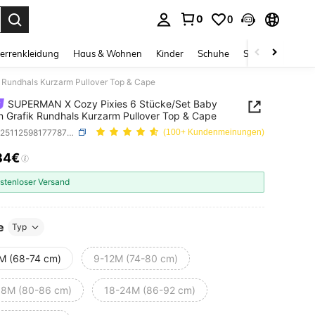
0
0
ess Enter to select.
errenkleidung
Haus & Wohnen
Kinder
Schuhe
Schmuck & Acces
Rundhals Kurzarm Pullover Top & Cape
SUPERMAN X Cozy Pixies 6 Stücke/Set Baby
 Grafik Rundhals Kurzarm Pullover Top & Cape
SKU: sa251125981777872998
(100+ Kundenmeinungen)
84€
ICE AND AVAILABILITY
stenloser Versand
e
Typ
M (68-74 cm)
9-12M (74-80 cm)
18M (80-86 cm)
18-24M (86-92 cm)