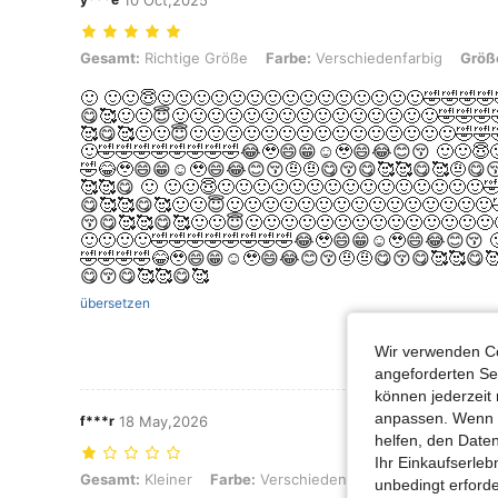
10 Oct,2025
Gesamt: Richtige Größe, Farbe: Verschiedenfarbig, Größe: 12-18M
Gesamt:
Richtige Größe
Farbe:
Verschiedenfarbig
Größ
🙂 🙂🙂😇🙂🙂🙂🙂🙂🙂🙂🙂🙂🙂🙂🙂🙂🙂🙂🤣🤣🤣
😋🥰🙂🙂😇🙂🙂🙂🙂🙂🙂🙂🙂🙂🙂🙂🙂🙂🙂🙂🤣🤣
🥰😋🥰🙂🙂😇🙂🙂🙂🙂🙂🙂🙂🙂🙂🙂🙂🙂🙂🙂🙂🤣🤣
🙂🤣🤣🤣🤣🤣🤣🤣🤣😂🥹😄😁☺️🥹😄😂😊😚 🙂🙂😇
🤣😂🥹😄😁☺️🥹😄😂😊😚🤨🤨😋😚😋🥰🥰😋🥰🤨😋
🥰🥰😋 🙂 🙂🙂😇🙂🙂🙂🙂🙂🙂🙂🙂🙂🙂🙂🙂🙂🙂🙂
😋🥰🥰😋🥰🙂🙂😇🙂🙂🙂🙂🙂🙂🙂🙂🙂🙂🙂🙂🙂🙂🙂
😚😋🥰🥰😋🥰🙂🙂😇🙂🙂🙂🙂🙂🙂🙂🙂🙂🙂🙂🙂🙂🙂
🙂🙂🙂🙂🤣🤣🤣🤣🤣🤣🤣🤣😂🥹😄😁☺️🥹😄😂😊😚 
🤣🤣🤣🤣😂🥹😄😁☺️🥹😄😂😊😚🤨🤨😋😚😋🥰🥰😋
😋😚😋🥰🥰😋🥰
übersetzen
Wir verwenden Co
angeforderten Ser
können jederzeit 
anpassen. Wenn Si
f***r
18 May,2026
helfen, den Date
Ihr Einkaufserle
Gesamt: Kleiner, Farbe: Verschiedenfarbig, Größe: 12-18M
Gesamt:
Kleiner
Farbe:
Verschiedenfarbig
Größe:
12-1
unbedingt erford