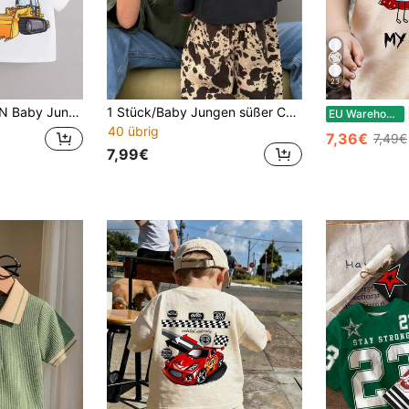
23
Frühling süßes 3er-Set mit Bagger- und Auto-Muster Muster
1 Stück/Baby Jungen süßer Cartoon schwarzer Langarm, rosa Moka-Kanne und gelbe Kaffeetasse mit einfacher Linienzeichnung und brauner Kaffeebohnen-Dekoration, umgeben von weißer handgeschriebener englischer Aufschrift "I Have A Date With My Mama", lustiger kreativer Muster, locker lässig vielseitig, geeignet für Herbst/Winter tägliche Ausflüge und Familienreisen Fotografie, warmer Eltern-Kind-Interaktionsstil
EU Warehouse
40 übrig
7,36€
7,49€
7,99€