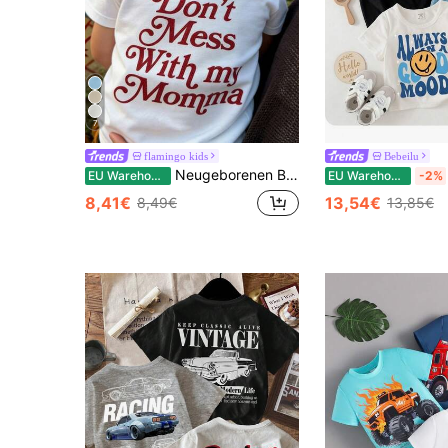
7
flamingo kids
Bebeilu
Neugeborenen Baby Sommer lässig Kurzarm T-Shirt, "Stört meine Mutter nicht" Buchstabe Muster Rundhals Top
EU Warehouse
EU Warehouse
-2%
8,41€
13,54€
8,49€
13,85€