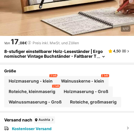
1/17
17
,08€
Preis inkl. MwSt. und Zöllen
Von
8-stufiger einstellbarer Holz-Leseständer | Ergo
4,50
(
8
)
nomischer Vintage Buchständer - Faltbarer T
ischhalter mit hochelastischer Klemme, geei
gnet für Bücher, Laptops, Tablets und Zeichnen
Größe
3 left
1 left
Holzmaserung - klein
Walnusskerne - klein
2 left
Roteiche, kleinmaserig
Holzmaserung - Groß
Walnussmaserung - Groß
Roteiche, großmaserig
Versand nach
Austria
Kostenloser Versand