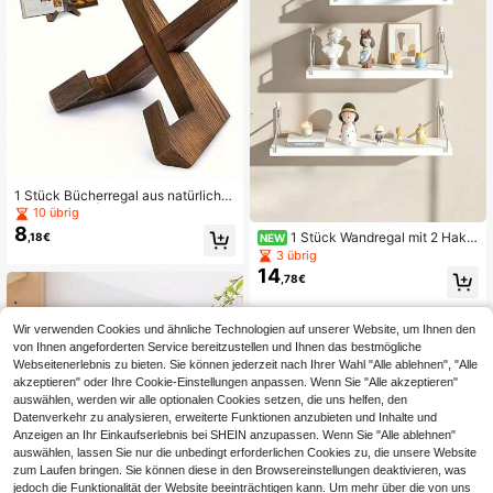
1 Stück Bücherregal aus natürliche
m Holzdekor | Multifunktionaler Les
10 übrig
eständer, Wohnzimmer Rezepthalte
8
1 Stück Wandregal mit 2 Hake
,18€
NEW
r, Tablet-Ständer, Vinylplatten-Aufb
n, Raum, Wohnzimmer, Büro Einteile
3 übrig
ewahrungsregal, Rezepthalter, mini
r Dekoratives Wandregal, Hängend
malistischer Buchstütze, Bücherreg
14
,78€
es Trennwandregal
ale
Wir verwenden Cookies und ähnliche Technologien auf unserer Website, um Ihnen den
von Ihnen angeforderten Service bereitzustellen und Ihnen das bestmögliche
Webseitenerlebnis zu bieten. Sie können jederzeit nach Ihrer Wahl "Alle ablehnen", "Alle
akzeptieren" oder Ihre Cookie-Einstellungen anpassen. Wenn Sie "Alle akzeptieren"
auswählen, werden wir alle optionalen Cookies setzen, die uns helfen, den
Datenverkehr zu analysieren, erweiterte Funktionen anzubieten und Inhalte und
Anzeigen an Ihr Einkaufserlebnis bei SHEIN anzupassen. Wenn Sie "Alle ablehnen"
auswählen, lassen Sie nur die unbedingt erforderlichen Cookies zu, die unsere Website
zum Laufen bringen. Sie können diese in den Browsereinstellungen deaktivieren, was
jedoch die Funktionalität der Website beeinträchtigen kann. Um mehr über die von uns