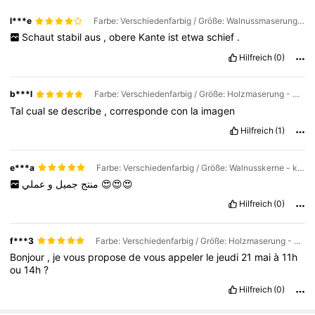
l***e
Farbe: Verschiedenfarbig / Größe: Walnussmaserung - Groß
Schaut
stabil
aus
,
obere
Kante
ist
etwa
schief
.
Hilfreich
(0)
b***l
Farbe: Verschiedenfarbig / Größe: Holzmaserung - Groß
Tal
cual
se
describe
,
corresponde
con
la
imagen
Hilfreich
(1)
e***a
Farbe: Verschiedenfarbig / Größe: Walnusskerne - klein
و
جميل
منتج
عملي
😍😍😍
Hilfreich
(0)
f***3
Farbe: Verschiedenfarbig / Größe: Holzmaserung - Groß
Bonjour
,
je
vous
propose
de
vous
appeler
le
jeudi
21
mai
à
11h
ou
14h
?
Hilfreich
(0)