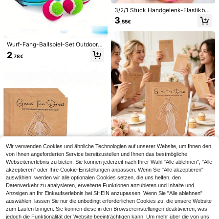
3/2/1 Stück Handgelenk-Elastikball
- starkes Springen, glatte Textur - p
3
,55€
erfektes Geschenk für Geburtstag,
Feiertag, Überraschung, saisonal, A
prilscherz, Ostern - Geschenk, Spie
lzeug, Outdoor-Spielzeug
Wurf-Fang-Ballspiel-Set Outdoor-
Sport Goo-Ball geeignet als Gesch
2
,78€
enk für Erwachsene, Familie, Stran
d, Pool, Wasserspielzeug, Garten, S
trandspielzeug, robuste Konstruktio
n, perfektes Strandspiel-Set, Spielp
12/50 Stück 14mm transparente Au
latz-Set, beste Unterhaltungsaktivi
fbewahrungsbox Würfel - bunt gemi
3
tät für Familientreffen
,58€
scht, geeignet für Mathe Spiele und
Gamer, Weihnachtsdekorationen, P
arty Spiele, Würfel
20/40 Stücke Brautparty Kleiderrat
en Spiel Set, Junggesellinnenabsch
4
,15€
ied Interaktive Aktivitätsartikel, Bra
utjungfernvorschlag Geschenk für
Hochzeitsgäste
Wir verwenden Cookies und ähnliche Technologien auf unserer Website, um Ihnen den
von Ihnen angeforderten Service bereitzustellen und Ihnen das bestmögliche
Webseitenerlebnis zu bieten. Sie können jederzeit nach Ihrer Wahl "Alle ablehnen", "Alle
akzeptieren" oder Ihre Cookie-Einstellungen anpassen. Wenn Sie "Alle akzeptieren"
40 Stücke/20 Stücke/1 Stück Brau
auswählen, werden wir alle optionalen Cookies setzen, die uns helfen, den
tkleid-Raten Hochzeitsspiel Set DI
36 übrig
Datenverkehr zu analysieren, erweiterte Funktionen anzubieten und Inhalte und
Y Brautparty-Spielzubehör, "Brautk
Anzeigen an Ihr Einkaufserlebnis bei SHEIN anzupassen. Wenn Sie "Alle ablehnen"
2
leid" Hochzeitsspiel für Gäste-Bete
,85€
auswählen, lassen Sie nur die unbedingt erforderlichen Cookies zu, die unsere Website
iligung, verwendet für interaktives
zum Laufen bringen. Sie können diese in den Browsereinstellungen deaktivieren, was
Raten und Hochzeitsdekoration, Br
40 Stücke/20 Stücke/1 Set Hochz
jedoch die Funktionalität der Website beeinträchtigen kann. Um mehr über die von uns
autjungferngeschenk-Vorschlag, H
eitskleid Ratespiel Hochzeitsparty