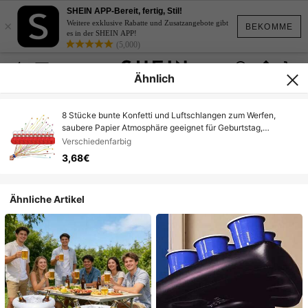
SHEIN APP-Bereit, fertig, Stil!
×
Weitere exklusive Rabatte und Zusatzangebote gibt
BEKOMME
es in der SHEIN APP!
(5,000)
Ähnlich
8 Stücke bunte Konfetti und Luftschlangen zum Werfen,
saubere Papier Atmosphäre geeignet für Geburtstag,
Hochzeit, Abschlussfeier, Geschenk, interaktive Aufführung
Verschiedenfarbig
(Farbe: 30, Größe: zufällige Mehrfarbig)
3,68€
Ähnliche Artikel