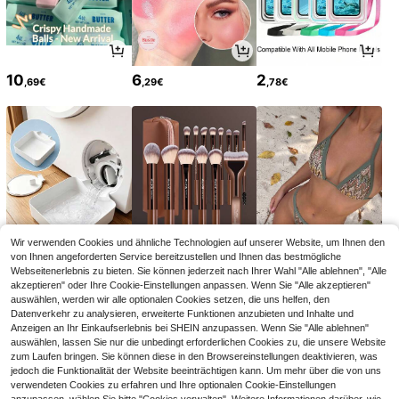
10
2" Deluxe Set & 20x30cm Basic Se
,38€
10,48€
t ohne Zubehör, doppelseitiges mag
netisches Whiteboard, kleines Whit
eboard mit Ständer, Whiteboard-Sta
ffelei zum Zeichnen, Memo, To-Do-
Liste, Wand, Schule, Schulanfang
10
6
2
,69€
,29€
,78€
1 Set Mini Magnetisches Whiteboar
d mit Ständer, beidseitig abwischba
26 übrig
r, tragbar für Büro, Zuhause, Schule
13
,58€
und Wohnheim, inklusive Whiteboar
d-Marker und Magneten, erhältlich
in Wandmontage- und Ständer-Stil
en, Whiteboard, Schulanfang
Wir verwenden Cookies und ähnliche Technologien auf unserer Website, um Ihnen den
von Ihnen angeforderten Service bereitzustellen und Ihnen das bestmögliche
Webseitenerlebnis zu bieten. Sie können jederzeit nach Ihrer Wahl "Alle ablehnen", "Alle
2
7
11
akzeptieren" oder Ihre Cookie-Einstellungen anpassen. Wenn Sie "Alle akzeptieren"
,78€
,58€
,38€
11,49€
auswählen, werden wir alle optionalen Cookies setzen, die uns helfen, den
Datenverkehr zu analysieren, erweiterte Funktionen anzubieten und Inhalte und
Anzeigen an Ihr Einkaufserlebnis bei SHEIN anzupassen. Wenn Sie "Alle ablehnen"
auswählen, lassen Sie nur die unbedingt erforderlichen Cookies zu, die unsere Website
zum Laufen bringen. Sie können diese in den Browsereinstellungen deaktivieren, was
jedoch die Funktionalität der Website beeinträchtigen kann. Um mehr über die von uns
verwendeten Cookies zu erfahren und Ihre optionalen Cookie-Einstellungen
Ähnliche vorrätige Artikel in '
8
' anzeigen
Alle ansehen