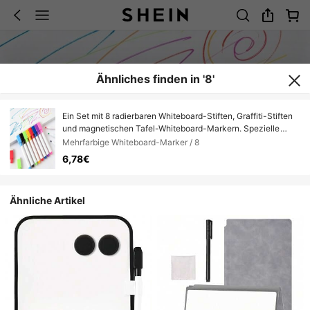
Ähnliches finden in '8'
Ein Set mit 8 radierbaren Whiteboard-Stiften, Graffiti-Stiften
und magnetischen Tafel-Whiteboard-Markern. Spezielle
Lehrmittel für Lehrer, Zeichenstifte, Stifte auf Wasserbasis,
Mehrfarbige Whiteboard-Marker / 8
geeignet zum Skizzieren im Freien, Skizzieren in
6,78€
Innenräumen und für den Unterricht im Büro.
Ähnliche Artikel