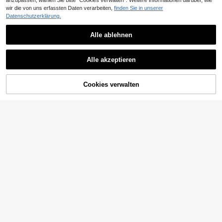
anzupassen, wählen Sie bitte "Cookies verwalten". Weitere Informationen darüber, wie
wir die von uns erfassten Daten verarbeiten,
finden Sie in unserer
Datenschutzerklärung.
Alle ablehnen
2
3
2
,88€
,54€
,88€
Alle akzeptieren
Sorry, dieses Produkt ist ausverkauft.
Cookies verwalten
AUSVERKAUFT