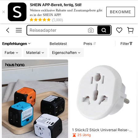
Adapter Usa
SHEIN APP-Bereit, fertig, Stil!
×
Uk Adapter
Weitere exklusive Rabatte und Zusatzangebote gibt
BEKOMME
es in der SHEIN APP!
Steckdosen Adapter
(5,000)
Reiseadapter
Mehrfachsteckdose
Empfehlungen
Beliebtest
Preis
Filter
Adapter Usa
Farbe
Material
Eigenschaften
Uk Adapter
1 Stück/2 Stück Universal Reise-Ad
apter Stecker, 16A Hochleistungs-K
25 übrig