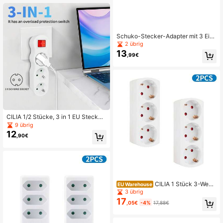
Schuko-Stecker-Adapter mit 3 Ein
zelschaltern, 16A 250V Mehrfachst
2 übrig
eckdose mit Erdung, Steckdosenve
13
,99€
rteiler für Zuhause & Küche
CILIA 1/2 Stücke, 3 in 1 EU Steckdo
senleiste mit Schalter, 3 SCHUKO S
9 übrig
teckdosen, 3500W (16A), 250V, Wei
12
,90€
ß / Schwarz
CILIA 1 Stück 3-Wege
EU Warehouse
EU Wandsteckdose Verteiler, 3-Fac
3 übrig
h Adapter (Schuko Typ F), 16A 368
17
,05€
-4%
17,88€
0W Max, kabellose Steckdosenleist
e für Küche & Büro, Weiß