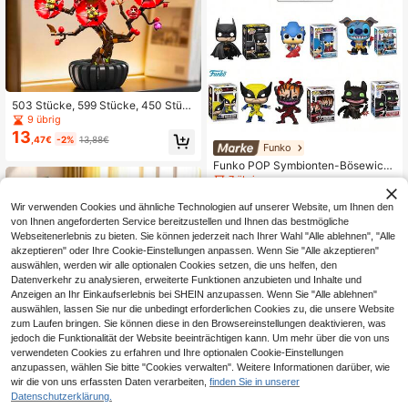
503 Stücke, 599 Stücke, 450 Stüc
ke, 451 Stücke, Zusammenbau-Pu
9 übrig
zzle-Bausteine Blumen Set, Pflaum
13
,47€
-2%
13,88€
enblüte, Hibiskus, Paradiesvogel, C
Funko
hrysanthemen Modell Innenraum Ti
Funko POP Symbionten-Bösewich
schdekoration, Topfkorb Blume, Str
t, DC Keaton , , , Wolverine, Ohneza
7 übrig
essabbau Zusammenbau Spielzeu
hn, Sesamstraße Cookie Monster S
g, Geburtstagsgeschenk für erwach
23
,22€
erie Sammlerfiguren, Neujahrgesch
sene Frauen, Freundschaftstag für
Wir verwenden Cookies und ähnliche Technologien auf unserer Website, um Ihnen den
enk
Frauen, Valentinstag, Weihnachtsge
von Ihnen angeforderten Service bereitzustellen und Ihnen das bestmögliche
schenk,
Webseitenerlebnis zu bieten. Sie können jederzeit nach Ihrer Wahl "Alle ablehnen", "Alle
akzeptieren" oder Ihre Cookie-Einstellungen anpassen. Wenn Sie "Alle akzeptieren"
auswählen, werden wir alle optionalen Cookies setzen, die uns helfen, den
Datenverkehr zu analysieren, erweiterte Funktionen anzubieten und Inhalte und
Anzeigen an Ihr Einkaufserlebnis bei SHEIN anzupassen. Wenn Sie "Alle ablehnen"
auswählen, lassen Sie nur die unbedingt erforderlichen Cookies zu, die unsere Website
zum Laufen bringen. Sie können diese in den Browsereinstellungen deaktivieren, was
jedoch die Funktionalität der Website beeinträchtigen kann. Um mehr über die von uns
verwendeten Cookies zu erfahren und Ihre optionalen Cookie-Einstellungen
anzupassen, wählen Sie bitte "Cookies verwalten". Weitere Informationen darüber, wie
600 Stücke chinesische Gartenkat
wir die von uns erfassten Daten verarbeiten,
finden Sie in unserer
ze Bauklötze für Erwachsene, Stres
1 übrig
Datenschutzerklärung.
sabbau Puzzle, süße Haki Kurzhaar
1
9