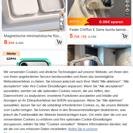
10
0,06€ sparen
18
Feder Chiffon E Serie bunte bemalt
e stoßfeste Handyhülle, kompatibel
5
Magnetische minimalistische flüssi
,72€
-1%
5,78€
mit 17 Pro Max 17 Pro 17 Air 16 15 1
ge Silikon kabellose Lade Schutzhü
8
4 13 12 11 Pro Max XR XS, S24 S23
,30€
8,38€
lle 1 Stück kompatibel mit 17 Air 16
A04 A05 A14 A12 A15 A33 A53 A3
14 13 12 15 Pro Max Plus mit Samt
2 A35 A34, langanhaltend Schutzh
Kamera Schutz Feder Geburtstagsg
ülle für Handy
eschenk professionelles Büro, stoßf
est
Wir verwenden Cookies und ähnliche Technologien auf unserer Website, um Ihnen den
von Ihnen angeforderten Service bereitzustellen und Ihnen das bestmögliche
Webseitenerlebnis zu bieten. Sie können jederzeit nach Ihrer Wahl "Alle ablehnen", "Alle
akzeptieren" oder Ihre Cookie-Einstellungen anpassen. Wenn Sie "Alle akzeptieren"
auswählen, werden wir alle optionalen Cookies setzen, die uns helfen, den
Datenverkehr zu analysieren, erweiterte Funktionen anzubieten und Inhalte und
Anzeigen an Ihr Einkaufserlebnis bei SHEIN anzupassen. Wenn Sie "Alle ablehnen"
Ähnliche vorrätige Artikel anzeigen
Alle ansehen
auswählen, lassen Sie nur die unbedingt erforderlichen Cookies zu, die unsere Website
zum Laufen bringen. Sie können diese in den Browsereinstellungen deaktivieren, was
jedoch die Funktionalität der Website beeinträchtigen kann. Um mehr über die von uns
verwendeten Cookies zu erfahren und Ihre optionalen Cookie-Einstellungen
anzupassen, wählen Sie bitte "Cookies verwalten". Weitere Informationen darüber, wie
wir die von uns erfassten Daten verarbeiten,
finden Sie in unserer
5