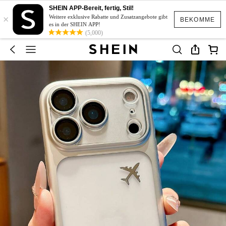
SHEIN APP-Bereit, fertig, Stil!
×
Weitere exklusive Rabatte und Zusatzangebote gibt
BEKOMME
es in der SHEIN APP!
(5,000)