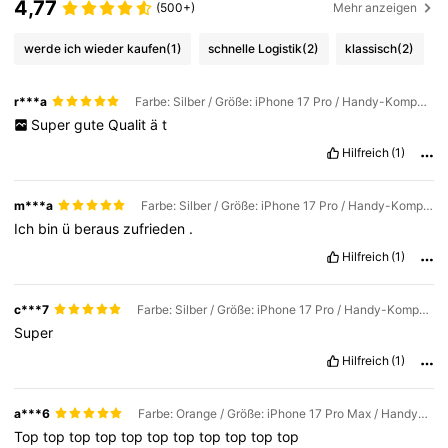
4,77
(500+)
Mehr anzeigen
werde ich wieder kaufen
(1)
schnelle Logistik
(2)
klassisch
(2)
r***a
Farbe: Silber / Größe: iPhone 17 Pro / Handy-Kompatibilität: Apple
Super
gute
Qualit
ä
t
Hilfreich
(1)
m***a
Farbe: Silber / Größe: iPhone 17 Pro / Handy-Kompatibilität: Apple
Ich
bin
ü
beraus
zufrieden
.
Hilfreich
(1)
c***7
Farbe: Silber / Größe: iPhone 17 Pro / Handy-Kompatibilität: Apple
Super
Hilfreich
(1)
a***6
Farbe: Orange / Größe: iPhone 17 Pro Max / Handy-Kompatibilität: Apple
Top
top
top
top
top
top
top
top
top
top
top