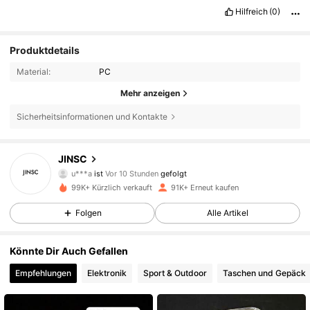
Hilfreich
(0)
Produktdetails
Material:
PC
Mehr anzeigen
Sicherheitsinformationen und Kontakte
6.5K Follower
4,84
JINSC
u***a
ist
Vor 10 Stunden
gefolgt
a***m
ist am Durchsuchen
99K+ Kürzlich verkauft
91K+ Erneut kaufen
6.5K Follower
4,84
Folgen
Alle Artikel
6.5K Follower
4,84
Könnte Dir Auch Gefallen
Empfehlungen
Elektronik
Sport & Outdoor
Taschen und Gepäck
6.5K Follower
4,84