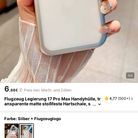
1/4
6
,88€
Preis inkl. MwSt. und Zöllen
Flugzeug Legierung 17 Pro Max Handyhülle, tr
4,77
(
500+
)
ansparente matte stoßfeste Hartschale, s
chlanke Schutzhülle kompatibel mit iPhon
e 17 Pro, geeignet als Frühlingsgeschenk für
Männer und Frauen
Farbe: Silber + Flugzeuglogo