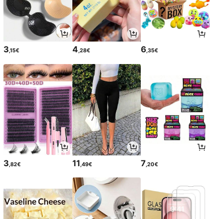
3
4
6
,15€
,28€
,35€
3
11
7
,82€
,49€
,20€