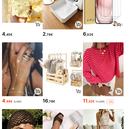
4
2
6
,45€
,78€
,02€
4
16
11
,44€
,78€
,32€
4,48€
11,58€
-2%