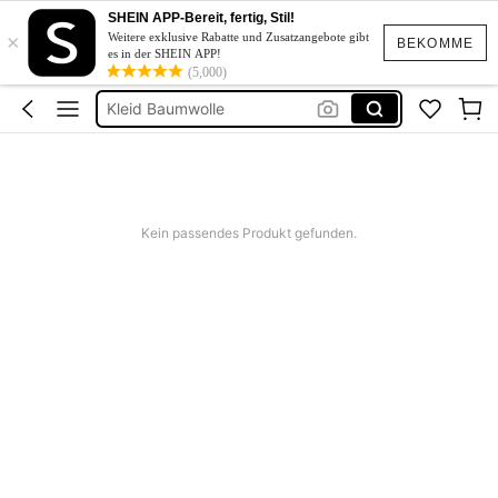
Kurze Kleider Sommer
SHEIN APP-Bereit, fertig, Stil!
×
Weitere exklusive Rabatte und Zusatzangebote gibt
Bikini
BEKOMME
es in der SHEIN APP!
(5,000)
Kleid Baumwolle
Kurze Hose Männer
Kleid Weiß Sommer
Kurze Kleider Sommer
Kein passendes Produkt gefunden.