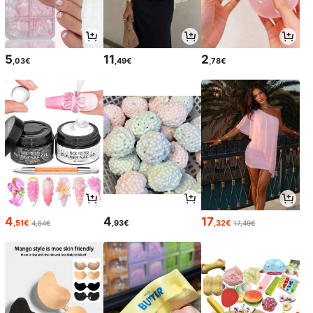
5
11
2
,03€
,49€
,78€
4
4
17
,51€
,93€
,32€
4,54€
17,49€