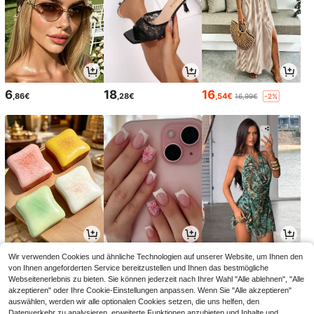
6
18
16
,86€
,28€
,54€
16,99€
-2%
2
3
21
Wir verwenden Cookies und ähnliche Technologien auf unserer Website, um Ihnen den
,88€
,94€
,28€
3,98€
21,49€
-1%
von Ihnen angeforderten Service bereitzustellen und Ihnen das bestmögliche
Webseitenerlebnis zu bieten. Sie können jederzeit nach Ihrer Wahl "Alle ablehnen", "Alle
akzeptieren" oder Ihre Cookie-Einstellungen anpassen. Wenn Sie "Alle akzeptieren"
auswählen, werden wir alle optionalen Cookies setzen, die uns helfen, den
Datenverkehr zu analysieren, erweiterte Funktionen anzubieten und Inhalte und