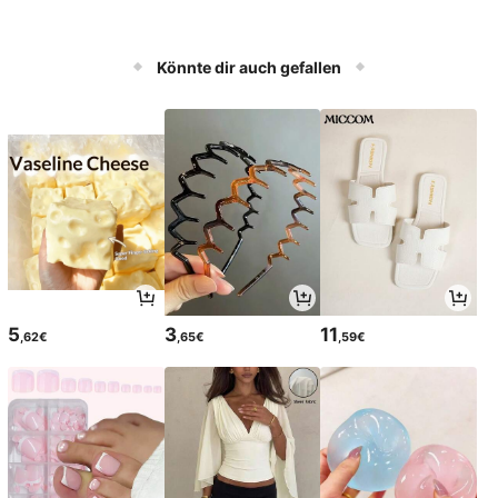
Könnte dir auch gefallen
5
3
11
,62€
,65€
,59€