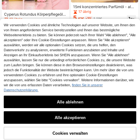
15ml konzentriertes Parfümöl - alko
holfreier Duft aus dem Nahen Oste
17 übrig
Cyperus Rotundus Körperpflegeöl,
n, intensiver holziger Moschus-Duft
5
60ml feuchtigkeitsspendendes Hau
,42€
-2%
5,58€
12 übrig
tpflegeöl, leichtes Körperöl für glatt
5
Wir verwenden Cookies und ähnliche Technologien auf unserer Website, um Ihnen den
,08€
e, weiche Haut
von Ihnen angeforderten Service bereitzustellen und Ihnen das bestmögliche
3
andere Händler
Webseitenerlebnis zu bieten. Sie können jederzeit nach Ihrer Wahl "Alle ablehnen", "Alle
akzeptieren" oder Ihre Cookie-Einstellungen anpassen. Wenn Sie "Alle akzeptieren"
auswählen, werden wir alle optionalen Cookies setzen, die uns helfen, den
Datenverkehr zu analysieren, erweiterte Funktionen anzubieten und Inhalte und
Anzeigen an Ihr Einkaufserlebnis bei SHEIN anzupassen. Wenn Sie "Alle ablehnen"
auswählen, lassen Sie nur die unbedingt erforderlichen Cookies zu, die unsere Website
zum Laufen bringen. Sie können diese in den Browsereinstellungen deaktivieren, was
jedoch die Funktionalität der Website beeinträchtigen kann. Um mehr über die von uns
verwendeten Cookies zu erfahren und Ihre optionalen Cookie-Einstellungen
anzupassen, wählen Sie bitte "Cookies verwalten". Weitere Informationen darüber, wie
wir die von uns erfassten Daten verarbeiten,
finden Sie in unserer
Datenschutzerklärung.
Alle ablehnen
1
200ml rote Zwiebel erfrischendes S
1
Alle akzeptieren
hampoo: Reinigt und nährt das Haar
32 übrig
100ml Schwarzes Pflegeöl, angene
sanft. Hat eine erfrischende ölkontr
8
,08€
hm & entspannend, ideales Gesche
ollierende Funktion, die ein fettiges
34 übrig
nk für Weihnachten und die Herbst
Gefühl reduziert. Schafft einen volu
5
Cookies verwalten
,67€
-/Wintersaison
minösen und glänzenden Haarstil.