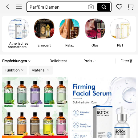
Rosmarin öl Für Haare
Cyperus Rotundus Oil
Pheromon Parfüm Frau
Ätherisches
Erneuert
Relax
Glas
PET
Aromatherapi
eöl
Empfehlungen
Beliebtest
Preis
Filter
Funktion
Material