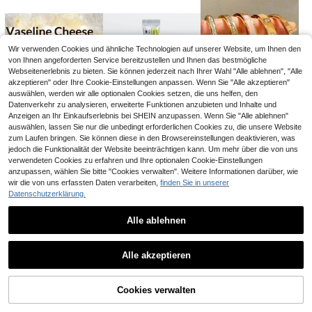
Wir verwenden Cookies und ähnliche Technologien auf unserer Website, um Ihnen den
von Ihnen angeforderten Service bereitzustellen und Ihnen das bestmögliche
Webseitenerlebnis zu bieten. Sie können jederzeit nach Ihrer Wahl "Alle ablehnen", "Alle
akzeptieren" oder Ihre Cookie-Einstellungen anpassen. Wenn Sie "Alle akzeptieren"
auswählen, werden wir alle optionalen Cookies setzen, die uns helfen, den
Datenverkehr zu analysieren, erweiterte Funktionen anzubieten und Inhalte und
Anzeigen an Ihr Einkaufserlebnis bei SHEIN anzupassen. Wenn Sie "Alle ablehnen"
auswählen, lassen Sie nur die unbedingt erforderlichen Cookies zu, die unsere Website
5
12
5
zum Laufen bringen. Sie können diese in den Browsereinstellungen deaktivieren, was
,62€
,41€
,07€
jedoch die Funktionalität der Website beeinträchtigen kann. Um mehr über die von uns
verwendeten Cookies zu erfahren und Ihre optionalen Cookie-Einstellungen
anzupassen, wählen Sie bitte "Cookies verwalten". Weitere Informationen darüber, wie
wir die von uns erfassten Daten verarbeiten,
finden Sie in unserer
Datenschutzerklärung.
Alle ablehnen
1
1
Alle akzeptieren
Cookies verwalten
16
2
2
,99€
,88€
,88€