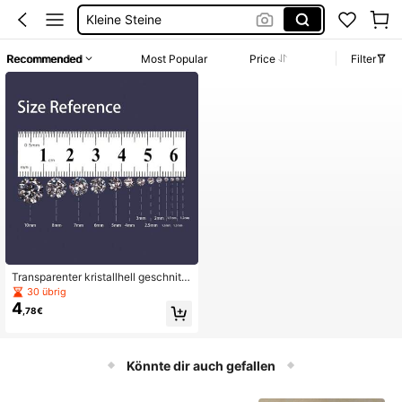
Kleine Steine
Strass 1mm
Recommended
Most Popular
Price
Filter
Transparenter kristallhell geschnitte
ner kubischer Zirkonia-Rundstein, g
30 übrig
eeignet für DIY Schmuckprojekte, l
4
,78€
uxuriöser Schmuck für Hochzeiten,
Partys, Dates und Abendessen
Könnte dir auch gefallen