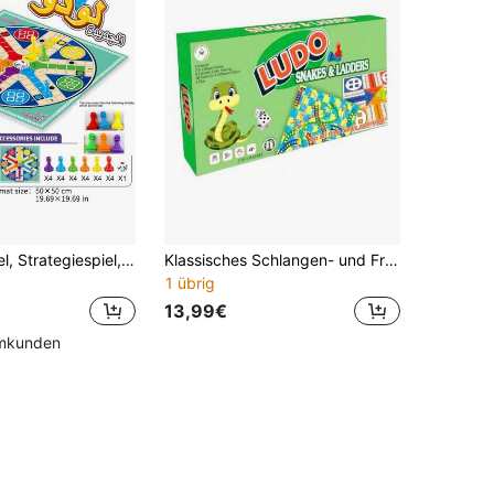
Ludo Brettspiel, Strategiespiel, Arabisch, 2-6 Spieler, Ludo & Parcheesi Brettspiele geeignet für Versammlungen & Partynächte, Größe: 50 * 50 cm / 19,69 * 19,69 Zoll, Partyspiele. Die Farbe der Schachfiguren ist zufällig und kann Mängel aufweisen
Klassisches Schlangen- und Friedensspiel, interaktives Familienspiel-Set, Strategiespiel, Weihnachtsgeschenk, Weihnachtsgeschenk, faltbares mobiles Spiel, Familienunterhaltung, klassisches Spiel, Partyspiel, beste Geschenkoption, Feiertagsgeschenk (zufällige Zubehörfarben)
1 übrig
13,99€
mmkunden