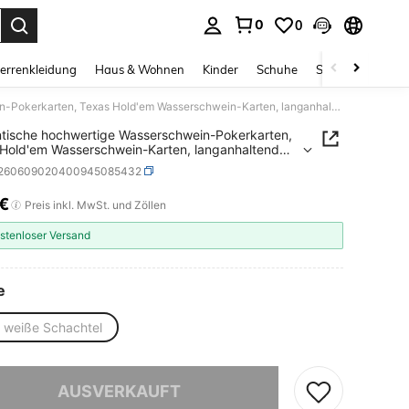
0
0
ess Enter to select.
errenkleidung
Haus & Wohnen
Kinder
Schuhe
Schmuck & Acces
Authentische hochwertige Wasserschwein-Pokerkarten, Texas Hold'em Wasserschwein-Karten, langanhaltend und glatte Textur, geeignet für soziale Zusammenkünfte und Kommunikation
tische hochwertige Wasserschwein-Pokerkarten,
Hold'em Wasserschwein-Karten, langanhaltend
atte Textur, geeignet für soziale Zusammenkünfte
t260609020400945085432
ommunikation
8€
ICE AND AVAILABILITY
Preis inkl. MwSt. und Zöllen
stenloser Versand
e
e weiße Schachtel
ieses Produkt ist ausverkauft.
AUSVERKAUFT