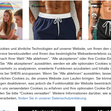
okies und ähnliche Technologien auf unserer Website, um Ihnen den 
vice bereitzustellen und Ihnen das bestmögliche Webseitenerlebnis zu
nach Ihrer Wahl "Alle ablehnen", "Alle akzeptieren" oder Ihre Cookie-Ei
e "Alle akzeptieren" auswählen, werden wir alle optionalen Cookies s
15
32
nverkehr zu analysieren, erweiterte Funktionen anzubieten und Inhalte
bnis bei SHEIN anzupassen. Wenn Sie "Alle ablehnen" auswählen, lassen
1 Stück Polyester Quadratische Flugschach Spielmatte, tragbares Würfelbrett Tuch, geeignet für Hawaii Urlaub, Familientreffen, Frühling/Herbst Picknick, Gartenparty, Erwachsenengruppe, Jungen und Mädchen interaktives Lernspiel
Palasendo
Manfi
erlichen Cookies zu, die unsere Website zum Laufen bringen. Sie könne
Palasendo Herren Lässig Marineblau Kontrastfarbe Kordelzug Strandshorts, Sommer Badehose für Herren, Poolparty Urlaub Badebekleidung Badesachen Strand
EU Warehouse
gen deaktivieren, was jedoch die Funktionalität der Website beeinträc
#4 Bestseller
in Kordelzug Strandshorts für Herren
#2 Bestseller
n uns verwendeten Cookies zu erfahren und Ihre optionalen Cookie-Ei
9,89€
14,84€
n Sie bitte "Cookies verwalten". Weitere Informationen darüber, wie w
verarbeiten,
finden Sie in unserer Datenschutzerklärung.