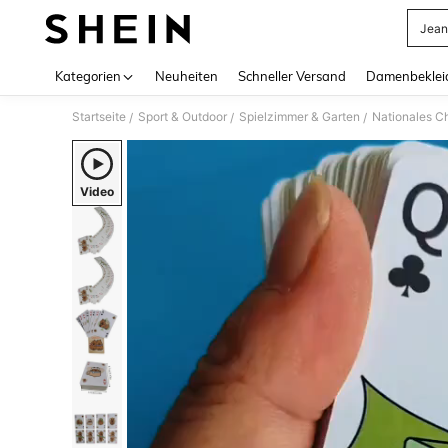
Jean
Use up 
Kategorien
Neuheiten
Schneller Versand
Damenbeklei
Startseite
Sport & Outdoor
Spielzimmer & Garten
Nationales Ch
/
/
/
Video