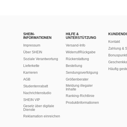
SHEIN-
HILFE &
KUNDENDI
INFORMATIONEN
UNTERSTÜTZUNG
Kontakt
Impressum
Versand-Info
Zahlung & S
Über SHEIN
Widerruf/Rückgabe
Bonuspunkt
Soziale Verantwortung
Rückerstattung
Geschenkka
Lieferkette
Bestellung
Häufig gest
Karrieren
Sendungsverfolgung
AGB
Größenberater
Meldung illegaler
Studentenrabatt
Inhalte
Nachrichtenstudio
Ranking-Richtlinie
SHEIN VIP
​Produktinformationen
Gesetz über digitale
Dienste
Reklamation einreichen