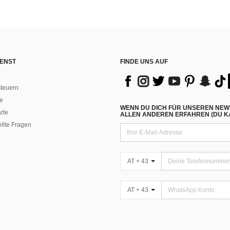
ENST
FINDE UNS AUF
teuern
e
WENN DU DICH FÜR UNSEREN NEW
rte
ALLEN ANDEREN ERFAHREN (DU KA
ellte Fragen
AT + 43
AT + 43