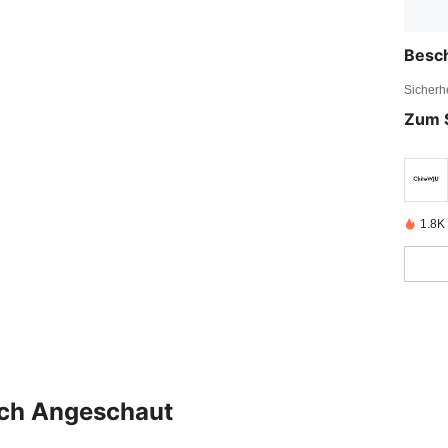
Besc
Sicherh
Zum 
1.8K 
uch Angeschaut