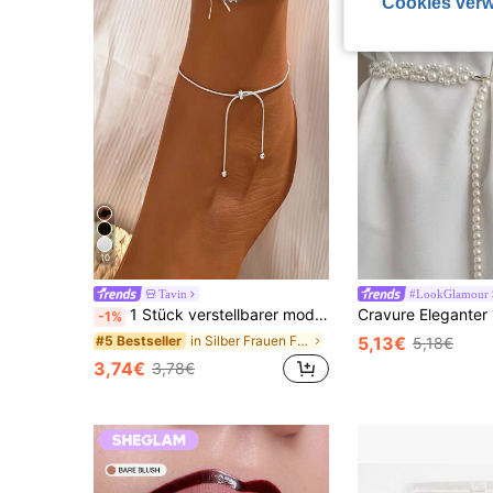
Cookies verw
10
Tavin
#LookGlamour
1 Stück verstellbarer modischer minimalistischer Schlangenknochen-Knöchelschmuck, geeignet für täglichen Gebrauch oder Partyschmuck
-1%
in Silber Frauen Fußkettchen
#5 Bestseller
5,13€
5,18€
3,74€
3,78€