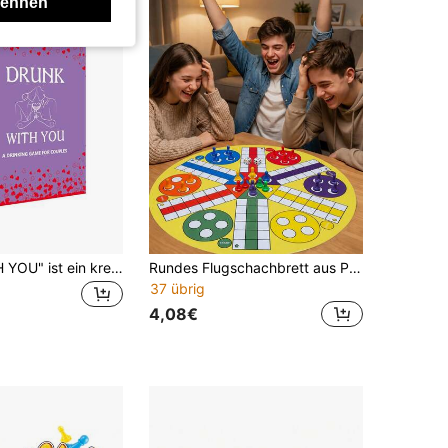
lehnen
"DRUNK WITH YOU" ist ein kreatives interaktives Kartenspiel mit 100 Karten, ein ideales Geschenk für Partys, Familienabende, Weihnachtsaktivitäten Outdoor, das Lachen und Spaß in Familientreffen bringt, Partys mit Freunden voller Freude macht und die perfekte Wahl für Valentinstagsgeschenke ist.
Rundes Flugschachbrett aus Polyester, geeignet für Hawaii-Urlaub, Familientreffen, Frühlings- und Herbstpicknick-Partys, Erwachsenenspiele, Gruppenspiele, Jungen-Spiele, Mädchen-Spiele, Kinderspiele, Würfelspiele
37 übrig
4,08€