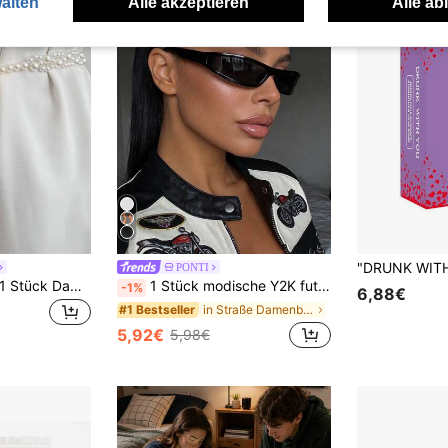
alten
Alle akzeptieren
Alle ab
PONTI
Cravure Eleganter 1 Stück Damen Kunstperlen Dekor Modekette Gürtel für Sommer, Schule, Herbst, Halloween
1 Stück modische Y2K futuristische Damenbrille mit kleinem Rahmen, geeignet für den täglichen Gebrauch, Streetstyle, Urlaub, Reisen, Strand, Outdoor-Aktivitäten und Tourismus
-1%
6,88€
in Straße Damenbrillen & Brillenzubehör
#1 Bestseller
5,92€
5,98€