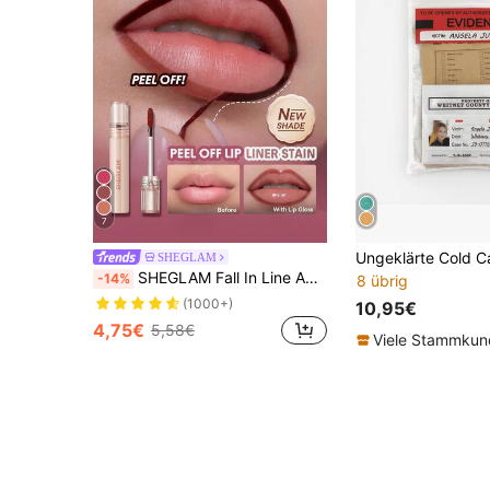
7
SHEGLAM
SHEGLAM Fall In Line Abziehbarer Lippenliner mit Färbung-Bare Blush Marken-Schönheit Kosmetik Make-up für Frauen und Mädchen
-14%
8 übrig
(1000+)
10,95€
4,75€
5,58€
Viele Stammku