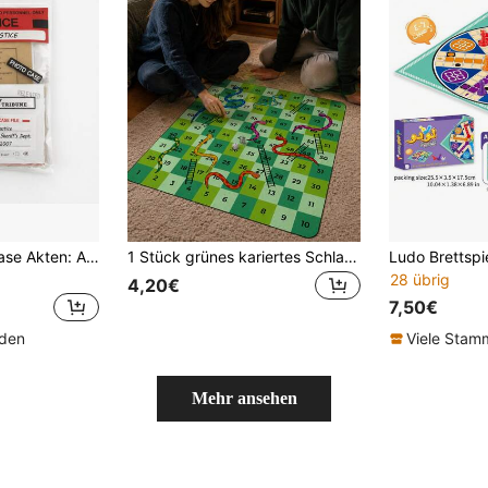
Ungeklärte Cold Case Akten: Angela Justis | Wer hat Carmens Justis' Mutter ermordet? | Mystery Ermittlungsspiel
1 Stück grünes kariertes Schlangen- und Leitern-Spielmatte, lustiges rechteckiges Polyester-Bodenspieltuch, nummerierte Quadrate und bunter Schlangen- und Leitern-Muster, geeignet für Familientreffen, Spieleabende, Klassenzimmeraktivitäten, Geburtstagspartys, Gruppenspiele und Würfelspiele für Jungen und Mädchen
28 übrig
4,20€
7,50€
nden
Viele Sta
Mehr ansehen