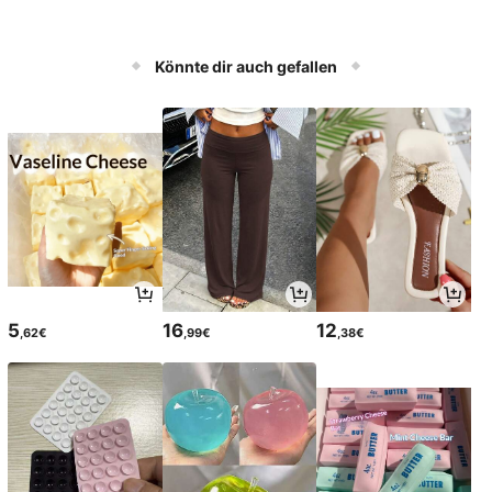
Könnte dir auch gefallen
5
16
12
,62€
,99€
,38€