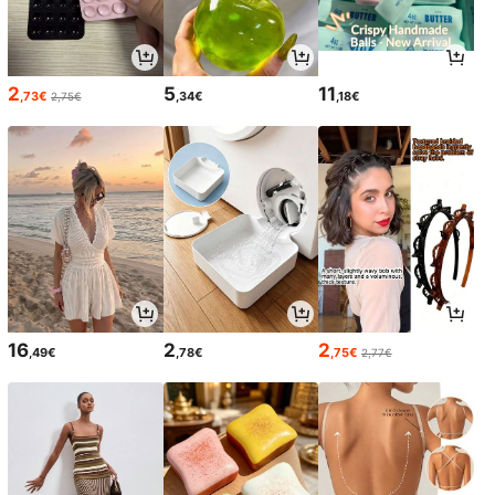
2
5
11
,73€
,34€
,18€
2,75€
16
2
2
,49€
,78€
,75€
2,77€