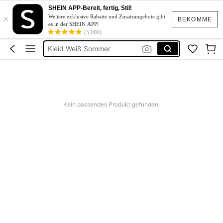
Bikini
SHEIN APP-Bereit, fertig, Stil!
×
Kleid Baumwolle
Weitere exklusive Rabatte und Zusatzangebote gibt
BEKOMME
es in der SHEIN APP!
Kurze Hose Männer
(5,000)
Kleid Weiß Sommer
Kurze Kleider Sommer
Kein passendes Produkt gefunden.