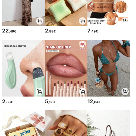
22
2
7
,49€
,88€
,49€
2
5
12
,88€
,58€
,84€