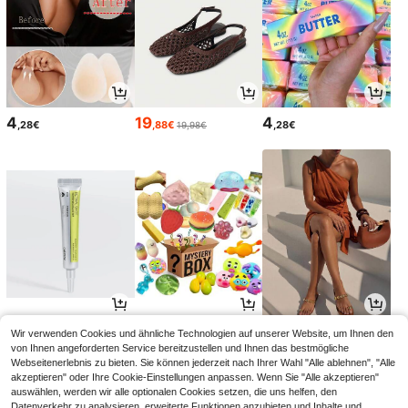
4
19
4
,28€
,88€
,28€
19,98€
12
6
15
Wir verwenden Cookies und ähnliche Technologien auf unserer Website, um Ihnen den
,41€
,35€
,99€
von Ihnen angeforderten Service bereitzustellen und Ihnen das bestmögliche
Webseitenerlebnis zu bieten. Sie können jederzeit nach Ihrer Wahl "Alle ablehnen", "Alle
akzeptieren" oder Ihre Cookie-Einstellungen anpassen. Wenn Sie "Alle akzeptieren"
auswählen, werden wir alle optionalen Cookies setzen, die uns helfen, den
Datenverkehr zu analysieren, erweiterte Funktionen anzubieten und Inhalte und