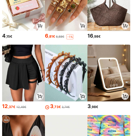
4
6
16
,15€
,81€
,98€
6,88€
-1%
12
3
3
,37€
,73€
,98€
12,49€
3,74€