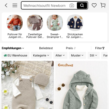
Baby Winter
Pullover Jungs
Baby Junge
Pullover für
Zweiteilige
Sweat-
Strickjacken
Jungen im
Pullover-Sets
Strampler für
für Jungen im
Babyalter
für Jungen im
Jungen im
Babyalter
Babyalter
Babyalter
Empfehlungen
Beliebtest
Preis
Filter
EU Warehouse
Kategorie
Alter
Muster
Stil
Far