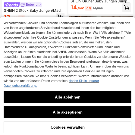
SHEIN Grüner Baby Jungen Jumps
Bebeilu
uit Romper | Weste Hose Set, lässig
14
,84€
-1%
14,99€
er minimalistischer Alltagsstil, weic
SHEIN 2 Stück Baby Jungen/Mädc
h & atmungsaktiv für die Krabbel-P
hen Allround Vielseitig Locker Sitze
13
hase
,85€
-1%
13,99€
nde Weiche Bequeme Rollkragenpu
llover und Hosen Set, geeignet für
Wir verwenden Cookies und ähnliche Technologien auf unserer Website, um Ihnen den
Herbst/Winter
von Ihnen angeforderten Service bereitzustellen und Ihnen das bestmögliche
Webseitenerlebnis zu bieten. Sie können jederzeit nach Ihrer Wahl "Alle ablehnen", "Alle
akzeptieren" oder Ihre Cookie-Einstellungen anpassen. Wenn Sie "Alle akzeptieren"
auswählen, werden wir alle optionalen Cookies setzen, die uns helfen, den
Datenverkehr zu analysieren, erweiterte Funktionen anzubieten und Inhalte und
Anzeigen an Ihr Einkaufserlebnis bei SHEIN anzupassen. Wenn Sie "Alle ablehnen"
auswählen, lassen Sie nur die unbedingt erforderlichen Cookies zu, die unsere Website
zum Laufen bringen. Sie können diese in den Browsereinstellungen deaktivieren, was
jedoch die Funktionalität der Website beeinträchtigen kann. Um mehr über die von uns
verwendeten Cookies zu erfahren und Ihre optionalen Cookie-Einstellungen
anzupassen, wählen Sie bitte "Cookies verwalten". Weitere Informationen darüber, wie
wir die von uns erfassten Daten verarbeiten,
finden Sie in unserer
Datenschutzerklärung.
Alle ablehnen
4
1
Lullasweet
9
1
Alle akzeptieren
SHEIN Baby Jungen K
EU Warehouse
Cozy Pixies
leidung ist lässig, modisch und süß.
18
,71€
Sie zeichnet sich durch Diamantmu
Cozy Pixies Baby Jungen Cartoon
ster, weiße, graue, königsblaue gest
Bär gestreiftes Muster Rundhals La
Cookies verwalten
12
rickte Streifen, einen langärmeligen
,34€
ngarm Pullover
Pullover im Nahost-Stil und einen K