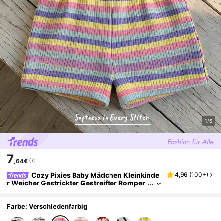
1/6
7
,64€
Cozy Pixies Baby Mädchen Kleinkinde
4,96
(
100+
)
r Weicher Gestrickter Gestreifter Romper
mit Shorts
Farbe: Verschiedenfarbig