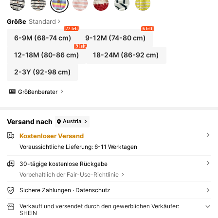
Größe
Standard
22 left
6 left
6-9M
(68-74 cm)
9-12M
(74-80 cm)
9 left
12-18M
(80-86 cm)
18-24M
(86-92 cm)
2-3Y
(92-98 cm)
Größenberater
Versand nach
Austria
Kostenloser Versand
Voraussichtliche Lieferung:
6-11 Werktagen
30-tägige kostenlose Rückgabe
Vorbehaltlich der Fair-Use-Richtlinie
Sichere Zahlungen · Datenschutz
Verkauft und versendet durch den gewerblichen Verkäufer:
SHEIN