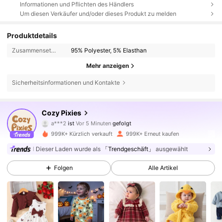
Informationen und Pflichten des Händlers
Um diesen Verkäufer und/oder dieses Produkt zu melden
Produktdetails
Zusammensetzung:
95% Polyester, 5% Elasthan
Mehr anzeigen
Sicherheitsinformationen und Kontakte
1.7M Follower
4,91
Cozy Pixies
a***2
ist
Vor 5 Minuten
gefolgt
M***a
ist am Durchsuchen
999K+ Kürzlich verkauft
999K+ Erneut kaufen
1.7M Follower
4,91
Dieser Laden wurde als
「Trendgeschäft」
ausgewählt
Folgen
Alle Artikel
1.7M Follower
4,91
1.7M Follower
4,91