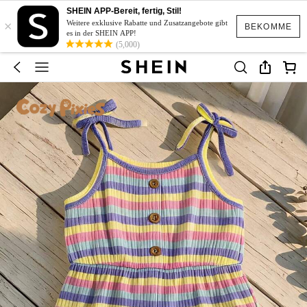
SHEIN APP-Bereit, fertig, Stil!
×
Weitere exklusive Rabatte und Zusatzangebote gibt
BEKOMME
es in der SHEIN APP!
(5,000)