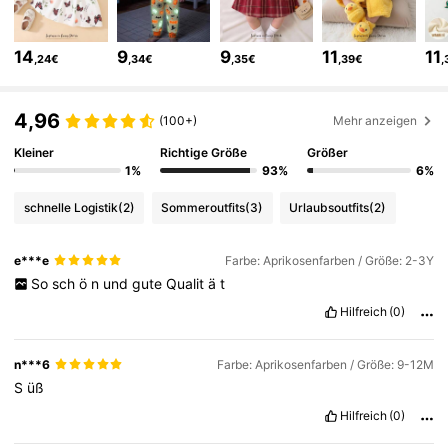
1.7M Follower
4,91
14
9
9
11
11
,24€
,34€
,35€
,39€
,
1.7M Follower
4,91
4,96
(100+)
Mehr anzeigen
Kleiner
Richtige Größe
Größer
1.7M Follower
4,91
1%
93%
6%
schnelle Logistik
(2)
Sommeroutfits
(3)
Urlaubsoutfits
(2)
1.7M Follower
4,91
e***e
Farbe: Aprikosenfarben / Größe: 2-3Y
So
sch
ö
n
und
gute
Qualit
ä
t
1.7M Follower
4,91
Hilfreich
(0)
1.7M Follower
4,91
n***6
Farbe: Aprikosenfarben / Größe: 9-12M
S
üß
Hilfreich
(0)
1.7M Follower
4,91