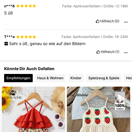
n***6
Farbe: Aprikosenfarben / Größe: 12-18M
S
üß
Hilfreich
(0)
T***a
Farbe: Aprikosenfarben / Größe: 18-24M
Sehr
s
üß,
genau
so
wie
auf
den
Bildern
Hilfreich
(1)
Könnte Dir Auch Gefallen
Empfehlungen
Haus & Wohnen
Kinder
Spielzeug & Spiele
Hei