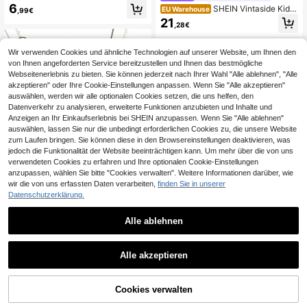
Stück zufällig, Baby Mädchen Past
6
SHEIN Vintaside Kids
EU Warehouse
,99€
ell Frucht Muster Cami Romper, süß
Einfacher koreanischer Stil mehrfar
21
es Sommerurlaub Outfit, koreanisch
,28€
biger Romper für Baby Mädchen
er ländlicher Stil bequemer Alltags
Romper
Wir verwenden Cookies und ähnliche Technologien auf unserer Website, um Ihnen den
von Ihnen angeforderten Service bereitzustellen und Ihnen das bestmögliche
Webseitenerlebnis zu bieten. Sie können jederzeit nach Ihrer Wahl "Alle ablehnen", "Alle
akzeptieren" oder Ihre Cookie-Einstellungen anpassen. Wenn Sie "Alle akzeptieren"
auswählen, werden wir alle optionalen Cookies setzen, die uns helfen, den
Datenverkehr zu analysieren, erweiterte Funktionen anzubieten und Inhalte und
Anzeigen an Ihr Einkaufserlebnis bei SHEIN anzupassen. Wenn Sie "Alle ablehnen"
auswählen, lassen Sie nur die unbedingt erforderlichen Cookies zu, die unsere Website
zum Laufen bringen. Sie können diese in den Browsereinstellungen deaktivieren, was
jedoch die Funktionalität der Website beeinträchtigen kann. Um mehr über die von uns
verwendeten Cookies zu erfahren und Ihre optionalen Cookie-Einstellungen
anzupassen, wählen Sie bitte "Cookies verwalten". Weitere Informationen darüber, wie
wir die von uns erfassten Daten verarbeiten,
finden Sie in unserer
Datenschutzerklärung.
32
Alle ablehnen
6
Souflis
Souflis Souflis 1 Stück Stück zufälli
Cozy Pixies
Alle akzeptieren
g, dieser süße ärmellose Romper für
6
Cozy Pixies Baby Mä
EU Warehouse
,99€
Mädchen ist in vier Farben erhältlic
dchen Lässig Webstoff Jumpsuit Ho
10
h, aus weichem Stoff, bequem und
,99€
se
hautfreundlich, geeignet für den So
Cookies verwalten
ZUM WARENKORB HINZUFÜGEN
mmer