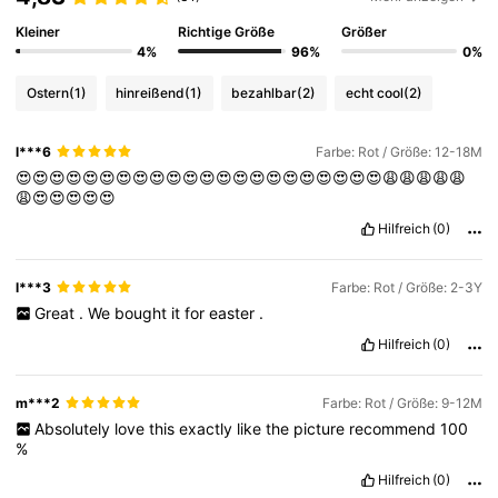
Kleiner
Richtige Größe
Größer
4%
96%
0%
Ostern
(1)
hinreißend
(1)
bezahlbar
(2)
echt cool
(2)
l***6
Farbe: Rot / Größe: 12-18M
😍😍😍😍😍😍😍😍😍😍😍😍😍😍😍😍😍😍😍😍😍😍😩😩😩😩😩
😩😍😍😍😍😍
Hilfreich
(0)
l***3
Farbe: Rot / Größe: 2-3Y
Great
.
We
bought
it
for
easter
.
Hilfreich
(0)
m***2
Farbe: Rot / Größe: 9-12M
Absolutely
love
this
exactly
like
the
picture
recommend
100
%
Hilfreich
(0)