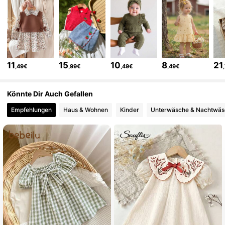
620K Follower
4,89
620K Follower
4,89
11
15
10
8
21
,49€
,99€
,49€
,49€
620K Follower
4,89
Könnte Dir Auch Gefallen
Empfehlungen
Haus & Wohnen
Kinder
Unterwäsche & Nachtwäs
620K Follower
4,89
620K Follower
4,89
620K Follower
4,89
620K Follower
4,89