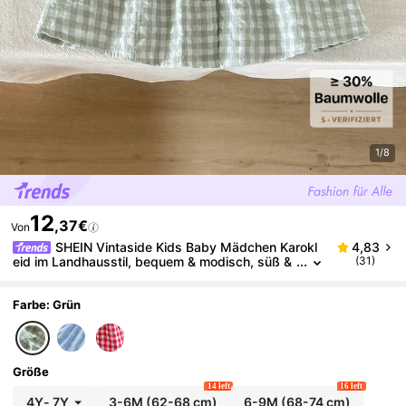
1/8
12
,37€
Von
SHEIN Vintaside Kids Baby Mädchen Karokl
4,83
eid im Landhausstil, bequem & modisch, süß &
(31)
vielseitig, 3D Kirsche Dekor, Frühling/Sommer
Farbe: Grün
Größe
14 left
16 left
4Y
-
7Y
3-6M
(62-68 cm)
6-9M
(68-74 cm)