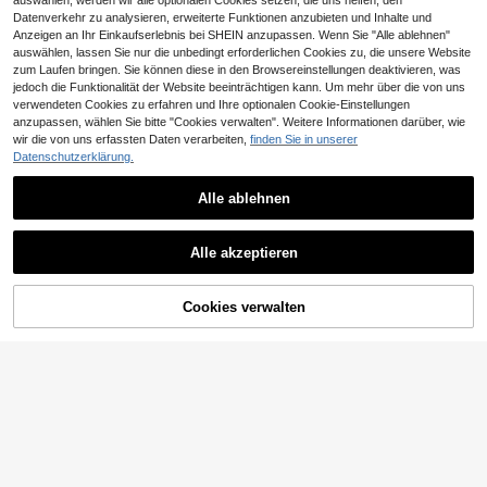
auswählen, werden wir alle optionalen Cookies setzen, die uns helfen, den
Datenverkehr zu analysieren, erweiterte Funktionen anzubieten und Inhalte und
Anzeigen an Ihr Einkaufserlebnis bei SHEIN anzupassen. Wenn Sie "Alle ablehnen"
auswählen, lassen Sie nur die unbedingt erforderlichen Cookies zu, die unsere Website
zum Laufen bringen. Sie können diese in den Browsereinstellungen deaktivieren, was
jedoch die Funktionalität der Website beeinträchtigen kann. Um mehr über die von uns
verwendeten Cookies zu erfahren und Ihre optionalen Cookie-Einstellungen
anzupassen, wählen Sie bitte "Cookies verwalten". Weitere Informationen darüber, wie
wir die von uns erfassten Daten verarbeiten,
finden Sie in unserer
Datenschutzerklärung.
Alle ablehnen
Alle akzeptieren
Cookies verwalten
ZUM WARENKORB HINZUFÜGEN