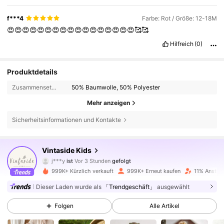
f***4
Farbe: Rot / Größe: 12-18M
😍😍😍😍😍😍😍😍😍😍😍😍😍😍😍😍😍🥰🥰
Hilfreich
(0)
Produktdetails
Zusammensetzung:
50% Baumwolle, 50% Polyester
Mehr anzeigen
Sicherheitsinformationen und Kontakte
620K Follower
4,89
Vintaside Kids
j***y
ist
Vor 3 Stunden
gefolgt
n***a
ist am Durchsuchen
620K Follower
4,89
999K+ Kürzlich verkauft
999K+ Erneut kaufen
11% Anstieg
Dieser Laden wurde als
「Trendgeschäft」
ausgewählt
620K Follower
4,89
Folgen
Alle Artikel