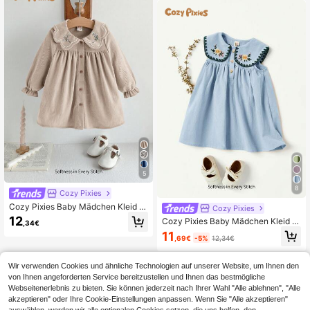
r süßer koreanischer Stil, geeignet f
ür Baby Mädchen Sommer Lässig O
utdoor Spiel, Urlaub, tägliches bequ
emes Tragen
5
8
Cozy Pixies
Cozy Pixies Baby Mädchen Kleid m
Cozy Pixies
it Blume Muster, Rüschenkragen, La
12
Cozy Pixies Baby Mädchen Kleid m
,34€
ngarm und geraffter Taille
it Blumenstickerei Muster, Marinebl
11
,69€
-5%
12,34€
auer Kragen, halb offene Vorderseit
e, ärmellos, Baby Mädchen
Wir verwenden Cookies und ähnliche Technologien auf unserer Website, um Ihnen den
von Ihnen angeforderten Service bereitzustellen und Ihnen das bestmögliche
Webseitenerlebnis zu bieten. Sie können jederzeit nach Ihrer Wahl "Alle ablehnen", "Alle
akzeptieren" oder Ihre Cookie-Einstellungen anpassen. Wenn Sie "Alle akzeptieren"