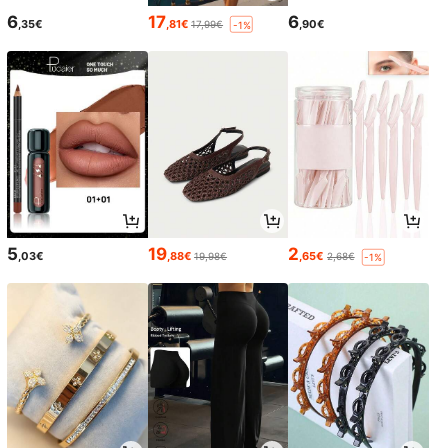
6
17
6
,35€
,81€
,90€
17,99€
-1%
5
19
2
,03€
,88€
,65€
19,98€
2,68€
-1%