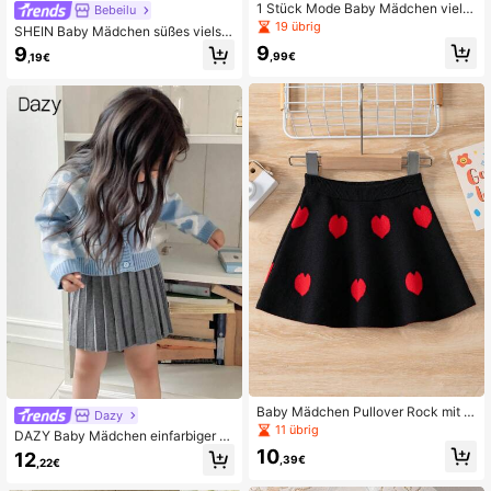
1 Stück Mode Baby Mädchen viels
Bebeilu
eitiger Volantrock aus Strick
19 übrig
SHEIN Baby Mädchen süßes vielsei
tiges schwarzes Buchstaben Grafik
9
9
,99€
,19€
Sweatshirt & Mini Rock Set, Herbst/
Winter
Baby Mädchen Pullover Rock mit h
Dazy
erzförmigem Muster
11 übrig
DAZY Baby Mädchen einfarbiger el
eganter plissierter Strickrock für He
10
12
,39€
,22€
rbst/Winter, Kleiderkollektion für Kle
inkinder