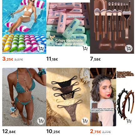
3
11
7
,25€
,18€
,58€
3,27€
12
10
2
,84€
,25€
,75€
2,77€