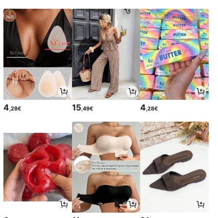
4
15
4
,28€
,49€
,28€