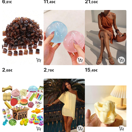
6
11
21
,81€
,49€
,08€
2
2
15
,68€
,78€
,49€