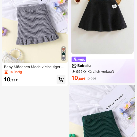
Bebeilu
Baby Mädchen Mode vielseitiger sü
ßer Rüschen-Saum Strick-Rock
999K+ Kürzlich verkauft
14 übrig
999K+ Erneut kaufen
10
10
,88€
10,99€
504K Follower
,39€