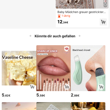
Baby Mädchen grauer gestrickter
Minirock, elegant und modisch, viel
1 übrig
seitig einsetzbar für Zuhause, Alltag
12
stragen, Ausgehen, Herbst/Winter
,34€
Könnte dir auch gefallen
5
5
2
,62€
,58€
,88€