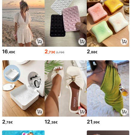
16
2
2
,49€
,73€
,88€
2,75€
2
12
21
,78€
,38€
,99€