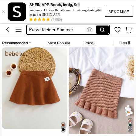
Mädchen Röcke
SHEIN APP-Bereit, fertig, Stil!
×
Topuri Pentru Fuste
Weitere exklusive Rabatte und Zusatzangebote gibt
BEKOMME
es in der SHEIN APP!
Kurze Kleider Sommer
(5,000)
Bikini
Kleid Baumwolle
Recommended
Most Popular
Price
Filter
Mädchen Röcke