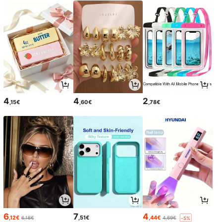
4
4
2
,15€
,60€
,78€
6
7
4
,12€
,51€
,44€
6,18€
4,69€
-5%