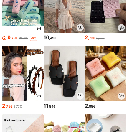
9
16
2
,79€
,49€
,73€
10,31€
2,75€
-5%
2
11
2
,75€
,84€
,88€
2,77€