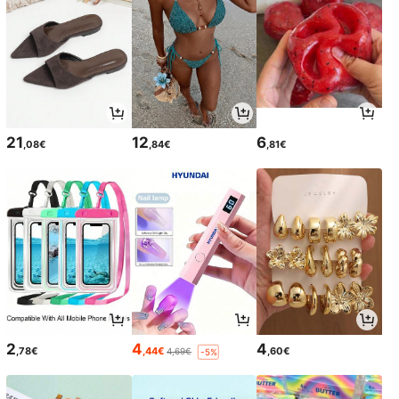
21
12
6
,08€
,84€
,81€
2
4
4
,78€
,44€
,60€
4,69€
-5%