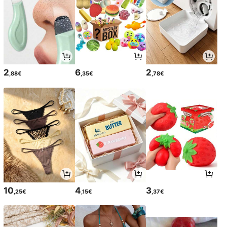
2
6
2
,88€
,35€
,78€
10
4
3
,25€
,15€
,37€