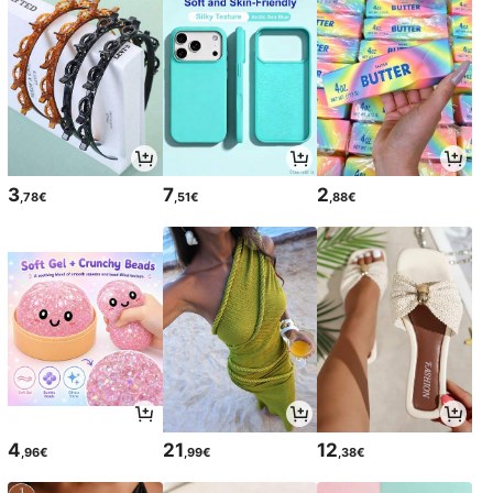
3
7
2
,78€
,51€
,88€
4
21
12
,96€
,99€
,38€