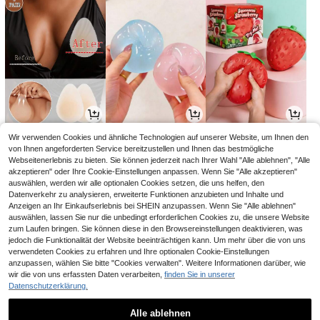
4
2
5
Wir verwenden Cookies und ähnliche Technologien auf unserer Website, um Ihnen den
,28€
,78€
,18€
von Ihnen angeforderten Service bereitzustellen und Ihnen das bestmögliche
Webseitenerlebnis zu bieten. Sie können jederzeit nach Ihrer Wahl "Alle ablehnen", "Alle
akzeptieren" oder Ihre Cookie-Einstellungen anpassen. Wenn Sie "Alle akzeptieren"
auswählen, werden wir alle optionalen Cookies setzen, die uns helfen, den
Datenverkehr zu analysieren, erweiterte Funktionen anzubieten und Inhalte und
Anzeigen an Ihr Einkaufserlebnis bei SHEIN anzupassen. Wenn Sie "Alle ablehnen"
auswählen, lassen Sie nur die unbedingt erforderlichen Cookies zu, die unsere Website
zum Laufen bringen. Sie können diese in den Browsereinstellungen deaktivieren, was
jedoch die Funktionalität der Website beeinträchtigen kann. Um mehr über die von uns
verwendeten Cookies zu erfahren und Ihre optionalen Cookie-Einstellungen
anzupassen, wählen Sie bitte "Cookies verwalten". Weitere Informationen darüber, wie
wir die von uns erfassten Daten verarbeiten,
finden Sie in unserer
Datenschutzerklärung.
2
17
10
,68€
,46€
,76€
17,81€
-1%
Alle ablehnen