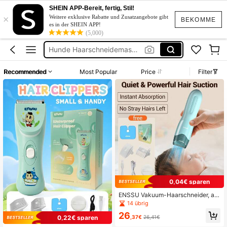
Haare Schneiden
SHEIN APP-Bereit, fertig, Stil!
×
Baby Rasierer
Weitere exklusive Rabatte und Zusatzangebote gibt
BEKOMME
es in der SHEIN APP!
(5,000)
Hunde Haarschneidemaschine
Haare Maschine
Baby Hair Trimmer
Recommended
Most Popular
Price
Filter
Haare Schneiden
Baby Rasierer
0,04€ sparen
ENSSU Vakuum-Haarschneider, auf
ladbarer Vakuum-Haarschneider mi
14 übrig
t 2 Modi, wasserdichte Haarschneid
26
er-Trimmer, kabelloses Haarschnitt
,37€
26,41€
0,22€ sparen
-Set professionelle elektrische Haa