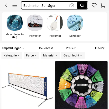
Volleyball Netz Mit Ständer
Federball Set
Badminton Set
Verschiedenfa
Polyester
Polyamid
Schläger
rbig
Empfehlungen
Beliebtest
Preis
Filter
Kategorie
Farbe
Material
Geschlecht