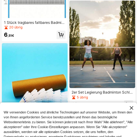
1 Stück tragbares faltbares Badmint
on-Netz, rotes Nylon-Tennis- und V
20 übrig
olleyball-Netz, einfach zu installier
6
en, geeignet für Innen-/Außenberei
,51€
ch, ohne Ständer, für Heimunterhalt
ung, Sport, Fitness, Wettbewerb
2er Set Legierung Badminton Schlä
ger mit Federbällen + Schlägertasc
5 übrig
he, langanhaltend Einsteiger-Freize
12
it-Schläger für Erwachsene, Männe
,90€
r, Frauen und Grundschüler
Wir verwenden Cookies und ähnliche Technologien auf unserer Website, um Ihnen den
von Ihnen angeforderten Service bereitzustellen und Ihnen das bestmögliche
Webseitenerlebnis zu bieten. Sie können jederzeit nach Ihrer Wahl "Alle ablehnen", "Alle
akzeptieren" oder Ihre Cookie-Einstellungen anpassen. Wenn Sie "Alle akzeptieren"
auswählen, werden wir alle optionalen Cookies setzen, die uns helfen, den
langanhaltend Nylon-Badminton-F
Datenverkehr zu analysieren, erweiterte Funktionen anzubieten und Inhalte und