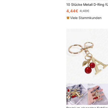
4,44€
4,48€
Viele Stammkunden
20