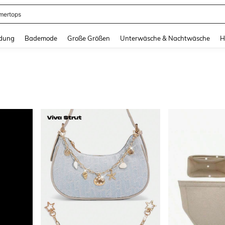
ertops
and down arrow keys to navigate search Zuletzt gesucht and Suche und Finde. Pr
dung
Bademode
Große Größen
Unterwäsche & Nachtwäsche
H