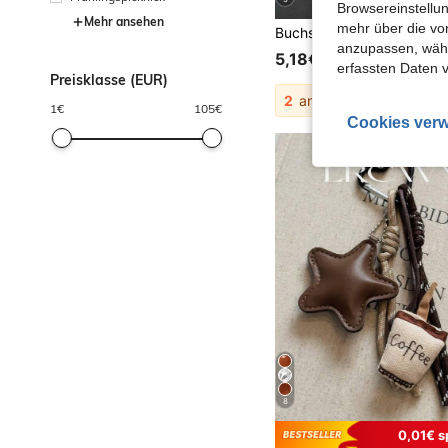
Browsereinstellun
Mehr ansehen
mehr über die vo
anzupassen, wähle
5,18€
erfassten Daten 
Preisklasse (EUR)
2
andere Händler
1
€
105
€
Cookies verw
8
0,01€ s