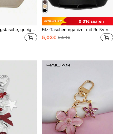
0,01€ sparen
Filz Aufbewahrungstasche, geeignet für Stangenetui, Cyme Tasche, Kosmetik Aufbewahrungstasche mit Futter, verformungsbeständig, gute Stützkraft, Unisex Geschenk
Filz-Taschenorganizer mit Reißverschluss für Le Pliage L Shopper und M Handtasche, Tasche Organizer-Einsatz mit Becherhalter, Damen Handtaschen-Formgeber mit 8 Fächern
5,03€
5,04€