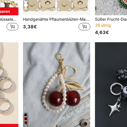
paren
Buchstaben Teddybär Schlüsselanhänger, mit goldenen Blasenbuchstaben A-Z Schlüsselanhänger, süßer Teddybär Taschenanhänger, geeignet für Handtaschen, Geldbörsen, Rucksäcke, Reisetaschen, dekorativer Schlüsselanhänger, geeignet für Fitnessstudio, Klassenzimmer, Matching-Spiele, täglichen Gebrauch und Geschenke, modisches Damenaccessoire, perfektes Geschenk für Weihnachten, Valentinstag, Geburtstag, Schulanfang
Handgenähte Pflaumenblüten-Magnetverschluss, Magnetverschluss für Tasche/Mantel/Geldbörse für DIY, Taschenzubehör, unsichtbarer Druckknopf, Häkelzubehör
26 übrig
3,38€
4,63€
15