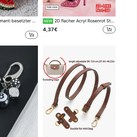
Süßer Frucht-Diamant-besetzter Wassermelonen-Metall-Schlüsselanhänger - Unisex Taschenanhänger, Rucksack-/Auto-Schlüsselanhänger und Accessoire, perfektes Geschenk für Freunde
2D flacher Acryl Rosenrot Strass High Heel Schuh Schlüsselanhänger, süßer funkelnder Anhänger, Rucksack und Handy Dekoration, Mädchen Herz-förmiges Geschenk, Schlüsselanhänger Geschenk, geeignet für Handtaschen, Geldbörsen, Rucksäcke, Autoschlüssel, Geburtstag, Schulanfang, Lehrertag, Halloween Geschenke (Anhänger ist 2D flaches Acryl, nicht 3D)
NEW
4,37€