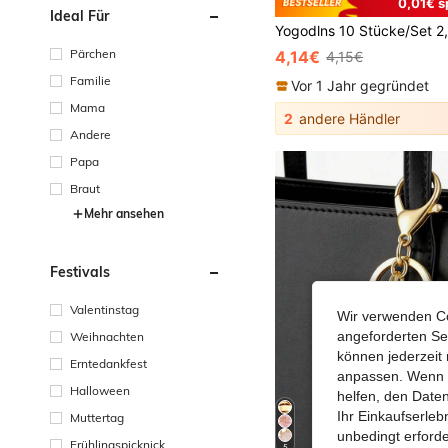
0,01€ s
Ideal Für
Pärchen
4,14€
4,15€
Familie
Vor 1 Jahr gegründet
Mama
2
andere Händler
Andere
Papa
Braut
Mehr ansehen
Festivals
Valentinstag
Wir verwenden Co
angeforderten Ser
Weihnachten
können jederzeit 
Erntedankfest
anpassen. Wenn Si
Halloween
helfen, den Date
Ihr Einkaufserle
Muttertag
unbedingt erford
Frühlingspicknick
5