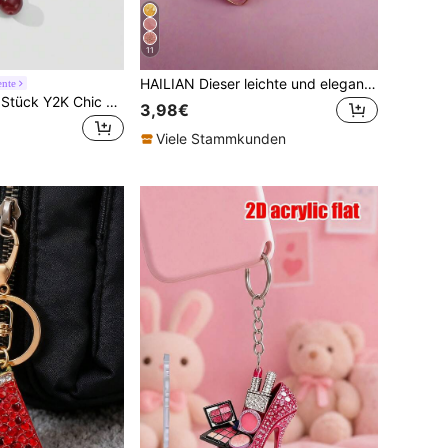
11
HAILIAN Dieser leichte und elegante Schlüsselanhänger in Kirschblütenform ist aus Legierungsmaterial gefertigt, speziell für Frauen entworfen und hat eine 5-blättrige kleine Blume als Taschenanhänger. Als Reiseaccessoire kann er als Taschenanhänger oder Autoschlüsselanhänger verwendet werden und ist auch ein ideales Geschenkwahl für Geburtstage und Feiertage von Paaren.
ente
ROMWE Kawaii 1 Stück Y2K Chic elegante hochwertige Silberkette Stern Würfel Schleife Kristall Flügel Herz Kirsche Anhänger Schlüsselanhänger, geeignet für Frauen/Mädchen Alltagskleidung, Urlaubsgeschenk
3,98€
Viele Stammkunden