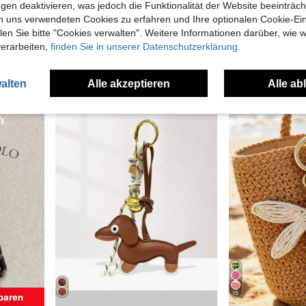
gen deaktivieren, was jedoch die Funktionalität der Website beeinträc
n uns verwendeten Cookies zu erfahren und Ihre optionalen Cookie-Ei
Buchstaben- und Blumenstil Schlüsselanhänger, A-Z Design, Blumen Taschenanhänger, eleganter Buchstabenanhänger, Kirschblüten Schlüsselanhänger, Emaille Schlüsselanhänger, Auto-Accessoire, Modeschmuck, geeignet für Schlüsselanhänger, Taschen, Geldbörsen, exquisites Schmuckgeschenk für Mädchen, Frauen oder Damen, geeignet für Geburtstag, Valentinstag, Ostern, Jahrestag, Abschluss und mehr
HAILIAN Emaille Blumen Taschenanhänger Set, Strass Wassertropfen & Sonnenblumen Schlüsselanhänger, Roségold Legierung Taschen Dekoration, Damen Handtasche Schlüssel Ornament, Geschenk für Mädchen
NEW
n Sie bitte "Cookies verwalten". Weitere Informationen darüber, wie w
4,39€
3,70€
verarbeiten,
finden Sie in unserer Datenschutzerklärung.
Viele Stammkunden
alten
Alle akzeptieren
Alle ab
15
paren