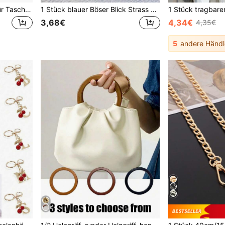
10 Stücke Metall D-Ring für Taschenfertigung, Metallschnallen D-Ring für Taschen, Gurtbänder, Lederriemen, Geldbörsen, Handwerksarbeiten, Haustierhalsbänder, Rucksack Hardware, sortiert
1 Stück blauer Böser Blick Strass Schlüsselanhänger - ein symbolisches Geschenk für Schutz und Glück - ein stilvoller Accessoire geeignet für Auto-Schlüssel oder Taschencharms, ein ideales Festgeschenk-Accessoire, Charms für Tasche, Lehrer Geschenke
3,68€
4,34€
4,35€
5
andere Händl