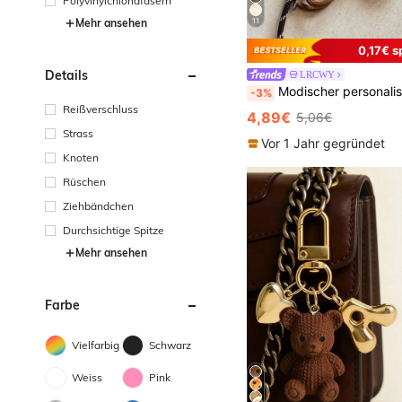
Polyvinylchloridfasern
11
Mehr ansehen
0,17€ s
Details
LRCWY
Modischer personalisierter Tier-Knoten 
-3%
Reißverschluss
4,89€
5,06€
Strass
Vor 1 Jahr gegründet
Knoten
Rüschen
Ziehbändchen
Durchsichtige Spitze
Mehr ansehen
Farbe
Vielfarbig
Schwarz
Weiss
Pink