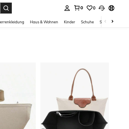
0
0
ess Enter to select.
errenkleidung
Haus & Wohnen
Kinder
Schuhe
Schmuck & Acces