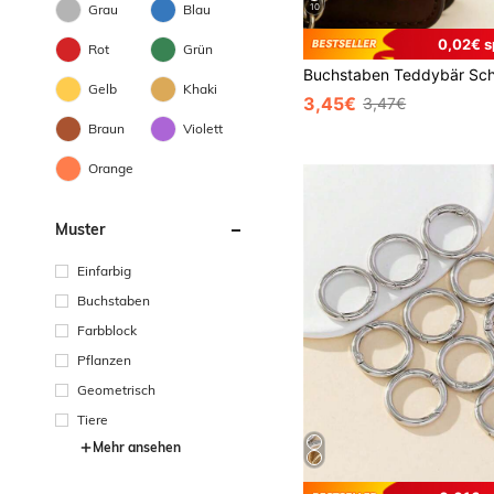
10
Grau
Blau
0,02€ s
Rot
Grün
Gelb
Khaki
3,45€
3,47€
Braun
Violett
Orange
Muster
Einfarbig
Buchstaben
Farbblock
Pflanzen
Geometrisch
Tiere
Mehr ansehen