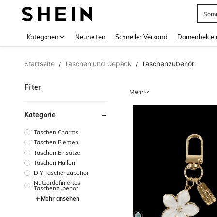
Somm
Use up 
Kategorien
Neuheiten
Schneller Versand
Damenbeklei
Startseite
Taschen und Gepäck
Taschenzubehör
/
/
Filter
Mehr
Kategorie
Taschen Charms
Taschen Riemen
Taschen Einsätze
Taschen Hüllen
DIY Taschenzubehör
Nutzerdefiniertes
Taschenzubehör
Mehr ansehen