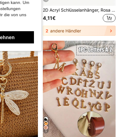
htigen kann. Um
nstellungen
3 Stücke süße Harz Erdbeere Taschenanhänger
2D Acryl Schlüsselanhänger, Rosa Stethoskop + Blutdruckmessgerät Set, 1 Stück, Medizinischer Stil Heilungsanhänger, Ideales Geschenk für Krankenschwestern, Ärzte und Medizinbegeisterte, Leicht und Weich.
ir die von uns
4,11€
2
andere Händler
lehnen
5