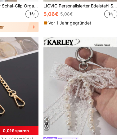
1 Stück tragbarer Schal-Clip Organizer, geeignet für Reisende, Modebewusste und beschäftigte Berufstätige, kann für Reisen, Modeanwendungen und Aufbewahrung verwendet werden, auch ein tolles Wintergeschenk für Frauen
LICVIC Personalisierter Edelstahl Schlüsselanhänger mit Foto, gravierter Schlüsselanhänger, personalisierter Paar Schlüsselanhänger, anpassbarer Rucksack Anhänger, Geburtstag, Jahrestag, perfektes Geschenk
5,06€
5,08€
Vor 1 Jahr gegründet
er
0,01€ sparen
#Brautparty