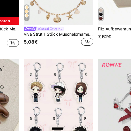
5
paren
 geeignet für Taschen, Autoschlüssel, Paar und Geschenke zu Feiertagen
#Coastal Cowgirl
Viva Strut 1 Stück Muschelornament für einen Urlaubsstil Seestern Muschelkette Tasche, Meerjungfrau Schwanz Konchen Schlüsselanhänger, passend zum Kombinieren mit einer kleinen quadratischen Tasche für den Urlaub.
7,62€
5,08€