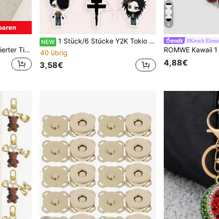
9
paren
1 Stück/6 Stücke Y2K Tokio Hotel Chibi Schlüsselanhänger, Retro Rockband Bill & Tom Kaulitz Anhänger, 2000er Grunge Ästhetik Taschenanhänger für Fans
#Kirsch Elem
NEW
Taschenanhänger
40 übrig
4,88€
3,58€