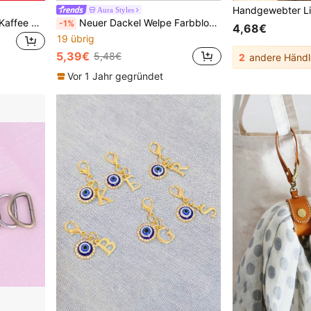
Aura Styles
Modischer & einzigartiger Kaffee Stern Knoten Taschenanhänger/Anhänger Schlüsselanhänger Reise tragbar leicht langanhaltend stilvoll für Zuhause für Outdoor tägliche Nutzung Sommer
Neuer Dackel Welpe Farbblock gewebter Seil Taschenanhänger dekorativer Anhänger
-1%
4,68€
19 übrig
5,39€
5,48€
2
andere Händl
Vor 1 Jahr gegründet