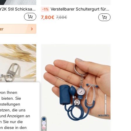
Handgemachter Y2K Stil Schicksalswürfel Schlüsselanhänger mit 8er Ball Anhänger - Unisex Subkultur Taschenbaumler & Modeaccessoire Kreuz
Verstellbarer Schultergurt für Mini-Tasche, Länge 95-124cm, Mikrofaser-Material, ohne Lochung, Handtasche zu Schulter- oder Crossbody-Gurt
-1%
7,80€
7,88€
er
von Ihnen
 bieten. Sie
nstellungen
etzen, die uns
 und Anzeigen an
 Sie nur die
n diese in den
16