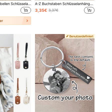
Handgewebter Libellen Schlüsselanhänger, Sommer Libellen Rattan Anhänger, frisch und elegant im Boho-Stil, handgemachter Schlüsselanhänger, süßer libellen-förmiger Schlüsselanhänger Anhänger, Strandtasche Accessoire, einzigartiges und exquisites Geschenk für Freunde, Familie und Modebewusste, Tier Accessoire, geeignet für Rucksäcke, Geldbörsen, Handy, Kopfhörer, Autoschlüssel, einzigartiges Geburtstagsgeschenk, Urlaubsgeschenk, Partygeschenk, Muttertagsgeschenk, Urlaubsgeschenk, Hochzeitsgeschenk, Einschulungsgeschenk
A-Z Buchstaben Schlüsselanhänger - Eleganter goldener Metall-Buchstaben-Schlüsselring mit Karabinerverschluss, Zinklegierung Material langanhaltend, geeignet für Urlaub, Date, Strand, Einkaufen, Pendeln und Studium, ideal für Geldbörse, Rucksack und Autoschlüssel - Geburtstagsgeschenk und Schlüsselzubehör | Schicker Schlüsselanhänger | Metall-Schlüsselanhänger, perfekt für Frühling/Sommer
3,35€
3,37€
er