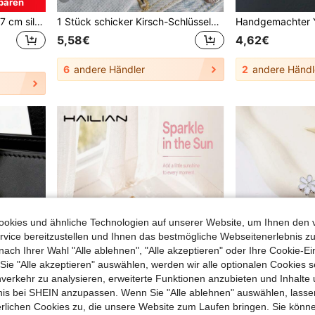
paren
Yogodlns 10 Stücke/Set 2,7 cm silberfarbener runder Karabinerhaken, für Geldbörsen-Accessoires, Gurtverbinder
1 Stück schicker Kirsch-Schlüsselanhänger mit funkelndem Harz-Anhänger - Legierung, anpassbarer C-Haken-Verschluss für Damen-Geldbörsen & Taschen, ideales Geschenk für Familie und Freunde
5,58€
4,62€
6
andere Händler
2
andere Händl
okies und ähnliche Technologien auf unserer Website, um Ihnen den 
vice bereitzustellen und Ihnen das bestmögliche Webseitenerlebnis zu
nach Ihrer Wahl "Alle ablehnen", "Alle akzeptieren" oder Ihre Cookie-Ei
e "Alle akzeptieren" auswählen, werden wir alle optionalen Cookies s
nverkehr zu analysieren, erweiterte Funktionen anzubieten und Inhalte
bnis bei SHEIN anzupassen. Wenn Sie "Alle ablehnen" auswählen, lassen
erlichen Cookies zu, die unsere Website zum Laufen bringen. Sie könne