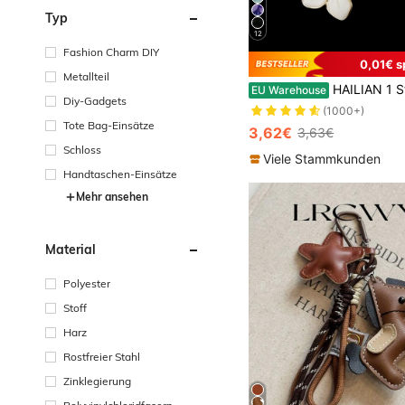
Typ
12
Fashion Charm DIY
0,01€ s
Metallteil
HAILIAN 1 Stück Metall Kirschblüten Schlüsselanhänger, leicht und anmutig mit Sakura Design und Anhänger,
EU Warehouse
Diy-Gadgets
(1000+)
Tote Bag-Einsätze
3,62€
3,63€
Schloss
Viele Stammkunden
Handtaschen-Einsätze
Mehr ansehen
Material
Polyester
Stoff
Harz
Rostfreier Stahl
Zinklegierung