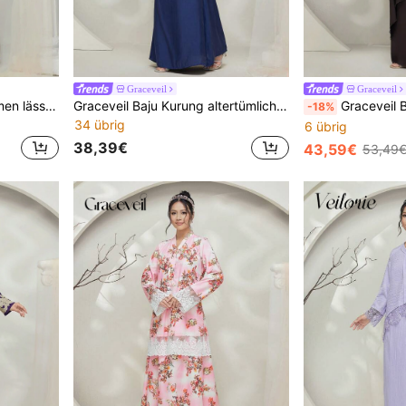
Graceveil
Graceveil
Graceveil Baju Kurung Damen lässiges, luftiges Bubble Perlen Meerjungfrau Saum traditionelles Cheongsam bescheidenes Outfit
Graceveil Baju Kurung altertümlicher Stil einfarbig, Stehkragen mit Bändchen, locker, einfach, modisch, lässiger täglicher Gebrauch, dezent
Graceveil Baju Kurung Damen Einfarbiges Top mit Ste
-18%
34 übrig
6 übrig
38,39€
43,59€
53,49