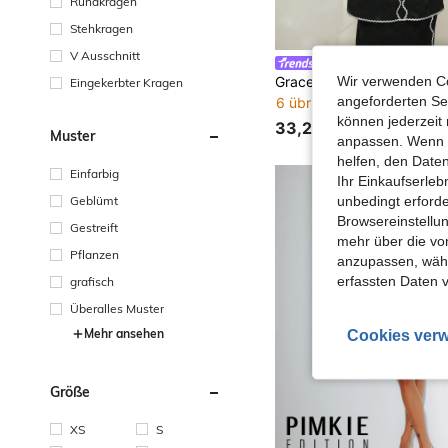
Rundkragen
Stehkragen
V Ausschnitt
Graceveil
Wir verwenden Co
Eingekerbter Kragen
angeforderten Ser
6 übrig
können jederzeit 
33,24€
Muster
anpassen. Wenn Si
helfen, den Date
Einfarbig
Ihr Einkaufserle
unbedingt erford
Geblümt
Browsereinstellun
Gestreift
mehr über die vo
Pflanzen
anzupassen, wähle
erfassten Daten 
grafisch
Überalles Muster
Mehr ansehen
Cookies verw
Größe
XS
S