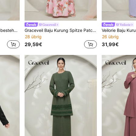
Graceveil
Veilorie
Graceveil Baju Kurung Set bestehend aus Oberteil mit Rundhalsausschnitt, Langarm, Reißverschluss vorne und minimalistischem Muster sowie Rock, lässiger chinesischer Stil, dezent
Graceveil Baju Kurung Spitze Patchwork Langarm Lässig Cheongsam Kleider Bescheiden
28 übrig
26 übrig
29,59€
31,99€