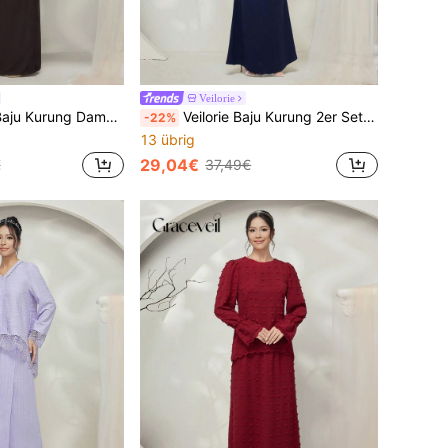
Veilorie
hkragen und Fledermausärmel und maxirock mit Blume Muster Hanfu Set, dezent
Veilorie Baju Kurung 2er Set: Langarm Maxi Top und Fischschwanz Maxi Rock, bescheiden
-22%
13 übrig
29,04€
€
37,49€