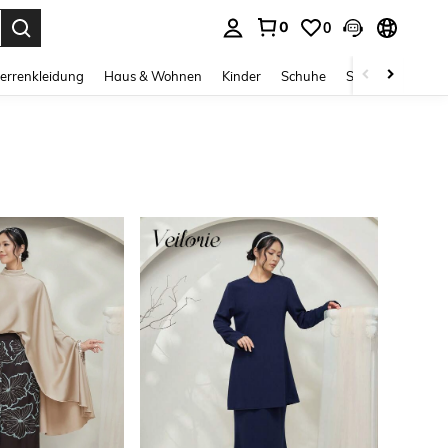
0
0
ess Enter to select.
errenkleidung
Haus & Wohnen
Kinder
Schuhe
Schmuck & Acces