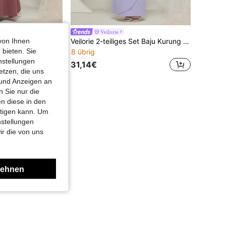
Veilorie
von Ihnen
Graceveil Baju Kurung Damen Set mit V-Ausschnitt, einfarbiges Oberteil mit langen Ärmeln und midi-länge Rock, bescheiden
Veilorie 2-teiliges Set Baju Kurung mit extra langem welligem Rüschensaum Crop Top und Maxirock, dezent
 bieten. Sie
8 übrig
nstellungen
31,14€
etzen, die uns
 und Anzeigen an
 Sie nur die
n diese in den
htigen kann. Um
nstellungen
ir die von uns
lehnen