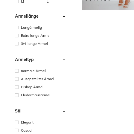
M
L
Ärmellänge
Langärmelig
Extra lange Ärmel
3/4-lange Ärmel
Ärmeltyp
normale Ärmel
Ausgestellter Ärmel
Bishop Ärmel
Fledermausärmel
Stil
Elegant
Casual