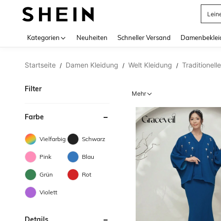
Somm
Use up 
Kategorien
Neuheiten
Schneller Versand
Damenbeklei
Startseite
Damen Kleidung
Welt Kleidung
Traditionell
/
/
/
Filter
Mehr
Farbe
Vielfarbig
Schwarz
Pink
Blau
Grün
Rot
Violett
Details