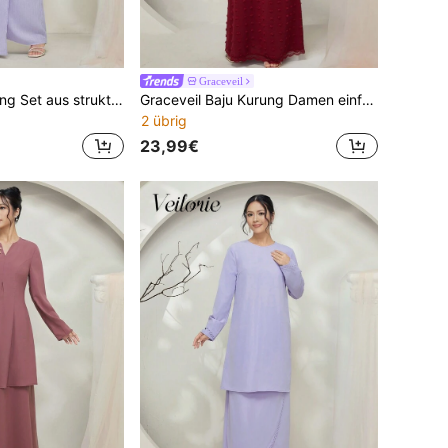
Graceveil
Veilorie Baju Kurung Set aus strukturiertem Stoff mit Spitzen-Patchwork, asymmetrischem Saum Top und langem Midi-Rock, 2-teilig, für Damen, dezent
Graceveil Baju Kurung Damen einfarbiges Oberteil mit rundem Ausschnitt, Langarm, Schweizer Punkte, minimalistischer Stil und Rock als lässiger, bescheidener Anzug
2 übrig
23,99€