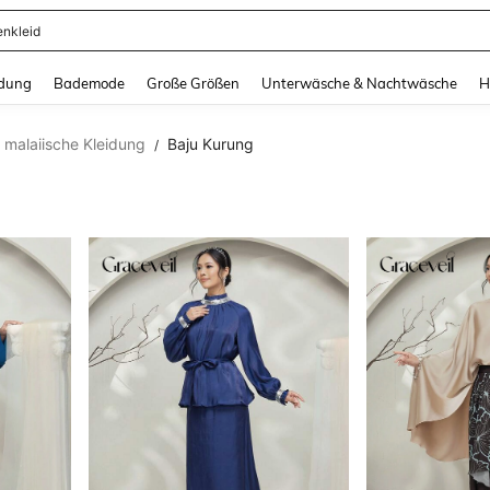
ertops
and down arrow keys to navigate search Zuletzt gesucht and Suche und Finde. Pr
dung
Bademode
Große Größen
Unterwäsche & Nachtwäsche
H
e malaiische Kleidung
Baju Kurung
/