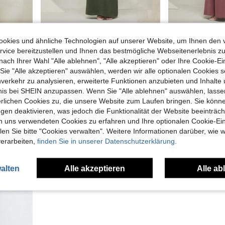
Graceveil
Graceveil
okies und ähnliche Technologien auf unserer Website, um Ihnen den 
Graceveil Baju Kurung Damen Jacquard-Strick Schwarz Kontrast Rüschen Saum Langarm Pullover Modisch
Graceveil Baju Kurung einfarbig mit Stehkragen, locker gebunden, einfache modische lässige Alltagskleidung, dezent
-22%
vice bereitzustellen und Ihnen das bestmögliche Webseitenerlebnis zu
1 übrig
1 übrig
nach Ihrer Wahl "Alle ablehnen", "Alle akzeptieren" oder Ihre Cookie-Ei
31,59€
30,09€
38,99€
e "Alle akzeptieren" auswählen, werden wir alle optionalen Cookies s
nverkehr zu analysieren, erweiterte Funktionen anzubieten und Inhalte
bnis bei SHEIN anzupassen. Wenn Sie "Alle ablehnen" auswählen, lassen
erlichen Cookies zu, die unsere Website zum Laufen bringen. Sie könne
gen deaktivieren, was jedoch die Funktionalität der Website beeinträc
n uns verwendeten Cookies zu erfahren und Ihre optionalen Cookie-Ei
n Sie bitte "Cookies verwalten". Weitere Informationen darüber, wie w
verarbeiten,
finden Sie in unserer Datenschutzerklärung.
alten
Alle akzeptieren
Alle ab