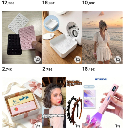
12
16
10
,38€
,99€
,69€
2
2
16
,74€
,78€
,49€