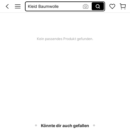
Kleid Baumwolle
Kurze Hose Männer
Kleid Weiß Sommer
Kurze Kleider Sommer
Kein passendes Produkt gefunden.
Könnte dir auch gefallen