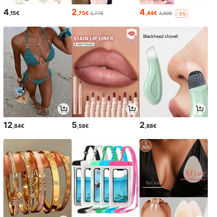
4
2
4
,15€
,75€
,44€
2,77€
4,69€
-5%
12
5
2
,84€
,58€
,88€