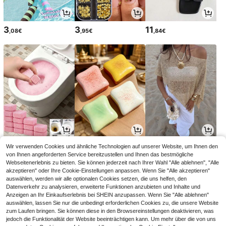
3
3
11
,08€
,95€
,84€
3
2
12
Wir verwenden Cookies und ähnliche Technologien auf unserer Website, um Ihnen den
,07€
,88€
,86€
12,99€
-1%
von Ihnen angeforderten Service bereitzustellen und Ihnen das bestmögliche
Webseitenerlebnis zu bieten. Sie können jederzeit nach Ihrer Wahl "Alle ablehnen", "Alle
akzeptieren" oder Ihre Cookie-Einstellungen anpassen. Wenn Sie "Alle akzeptieren"
auswählen, werden wir alle optionalen Cookies setzen, die uns helfen, den
Datenverkehr zu analysieren, erweiterte Funktionen anzubieten und Inhalte und
Anzeigen an Ihr Einkaufserlebnis bei SHEIN anzupassen. Wenn Sie "Alle ablehnen"
auswählen, lassen Sie nur die unbedingt erforderlichen Cookies zu, die unsere Website
zum Laufen bringen. Sie können diese in den Browsereinstellungen deaktivieren, was
jedoch die Funktionalität der Website beeinträchtigen kann. Um mehr über die von uns