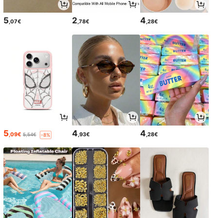
5
2
4
,07€
,78€
,28€
5
4
4
,09€
,93€
,28€
5,54€
-8%