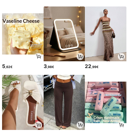
5
3
22
,62€
,98€
,99€