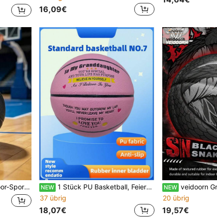
16,09€
ing, geeignet für Outdoor, Indoor und Betonoberflächen
1 Stück PU Basketball, Feiertagsgeschenk, Geburtstagsgeschenk, Liebe ausdrücken, Größe 7 Spiel- und Trainingsbasketball, geeignet für Innen- und Außenbereich, rosa Basketball
veidoorn Größe 7 Schwarzer Schlangen-Gummi Basketball, Indoor Outdoor Trainingsball,
NEW
NEW
37 übrig
20 übrig
18,07€
19,57€