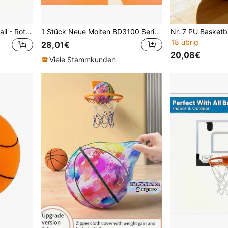
Zufälliger Stil Mini Basketball - Rot & Schwarz strukturierte PVC aufblasbare Kugel, robustes Design für Innen- und Außenbereich, geeignet für Schlafzimmer, Spielzimmer, Geschenk (ab 18 Jahren)
1 Stück Neue Molten BD3100 Serie Basketball Profi-Größe 5, Größe 6, Größe 7 PU Basketball Blau Rosa Trainingsball für innen/außen rutschfest und abriebfest in leuchtenden Farben, Haltbares Design für das Basketballtraining, perfektes Geschenk für Frauen, Männer, Jugendliche, Wettbewerbe, Mannschaftssport und Schulsport, strukturierter Basketball
18 übrig
28,01€
20,08€
Viele Stammkunden