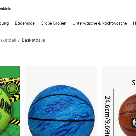
ertops
and down arrow keys to navigate search Zuletzt gesucht and Suche und Finde. Pr
dung
Bademode
Große Größen
Unterwäsche & Nachtwäsche
H
sketball
Basketbälle
/