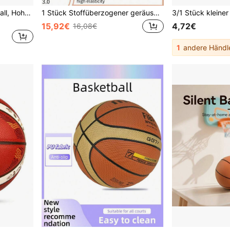
7,1 Zoll TPU Stiller Basketball, Hoher Rückprall Leises Design, Verschleißfest und langanhaltend, Interaktive Nutzung für Zuhause, Tragbare Aufbewahrung Familienunterhaltung und Schusstraining Ball
1 Stück Stoffüberzogener geräuschloser Basketball, schaumstoffgepolterter geräuschfreier Ball für Innenräume, nicht störend
15,92€
4,72€
16,08€
1
andere Händl