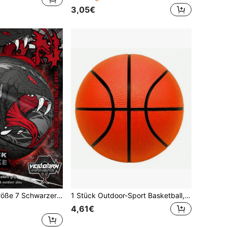
3,05€
 Feuchtigkeitsabsorbierender Griff, Strapazierfähiger verschleißfester Basketball, Perfektes Geschenk für Freund oder Freundin
1 Stück Outdoor-Sport Basketball, Basketball für Hallensport und Training
4,61€