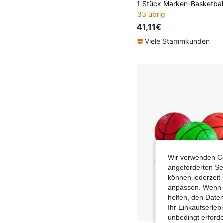
33 übrig
41,11€
Viele Stammkunden
Wir verwenden Co
angeforderten Ser
können jederzeit 
anpassen. Wenn Si
helfen, den Date
Ihr Einkaufserle
unbedingt erford