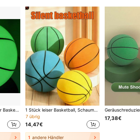
1 Stück grüner leuchtender Basketball, PVC aufblasbarer leuchtender elastischer Basketball, geeignet für Wasser- und Straßenspiele, 18cm (6,3in/7,1in) Durchmesser aufblasbarer Sprungball, Basketball Sportausrüstung, Outdoor Sport, Poolspiele
1 Stück leiser Basketball, Schaumstoff Basketball, Trainingsball für Innenbereich, geeignet für verschiedene Aktivitäten in Innenräumen, als Geschenk zu Thanksgiving, Weihnachten und Halloween
7 übrig
17,38€
14,47€
1
andere Händler