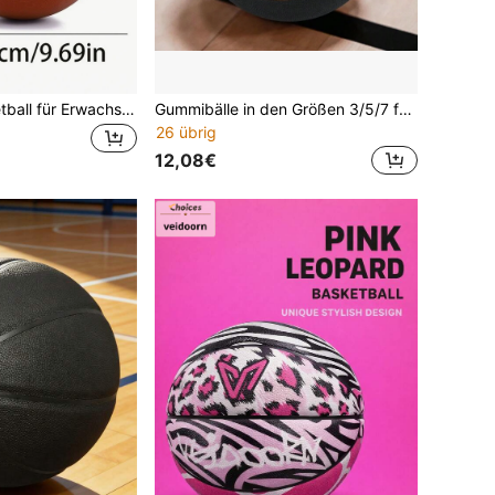
1 offizieller Basketball für Erwachsene/Jugendliche - Braun, Größe 4/5/6/7 - Gummimaterial, Indoor/Outdoor Profi-Spielball, geeignet für Anfänger und Teams
Gummibälle in den Größen 3/5/7 für Innen-/Außenspiele & Training
26 übrig
12,08€