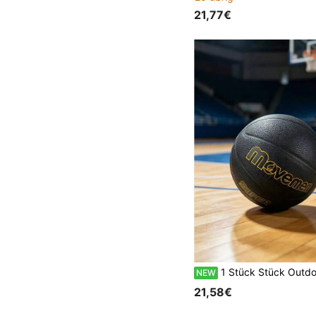
21,77€
1 Stück Stück Outdoor-Sport Basketball in Größe 7, 6, 5, Schwarz PU Blau, für Erwachsene, Schüler und Jugendliche, Standard-Basketball zum Train
NEW
21,58€