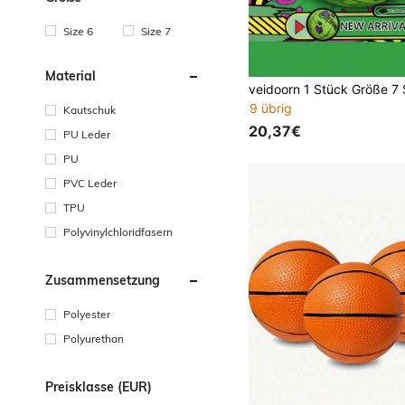
Size 6
Size 7
Material
9 übrig
Kautschuk
20,37€
PU Leder
PU
PVC Leder
TPU
Polyvinylchloridfasern
Zusammensetzung
Polyester
Polyurethan
Preisklasse (EUR)