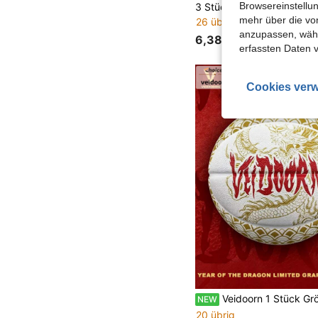
Browsereinstellun
mehr über die vo
26 übrig
anzupassen, wähle
6,38€
erfassten Daten 
Cookies verw
Veidoorn 1 Stück Größe 7 Jahr des Drachen Limited Basketball, rutschfest, langanhaltend, verschleißfest, Basketball für Indoor, Outdoor und
NEW
20 übrig