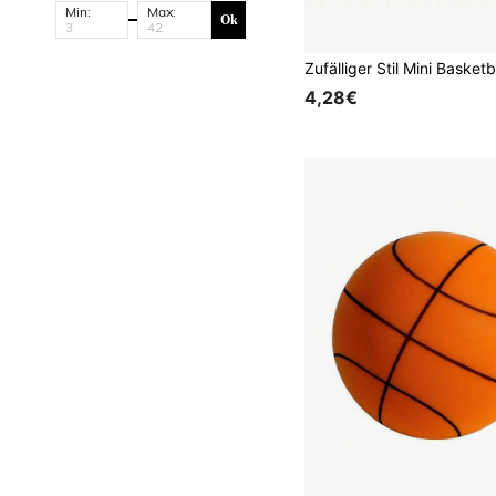
Min:
Max:
Ok
4,28€