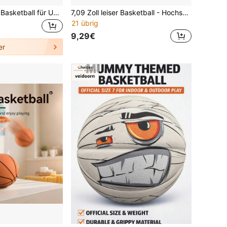
3/1 Stück kleiner Basketball für Unterhaltung und Sport, langanhaltend und rutschfest, Basketball für Kinder-Training zu Hause, geeignet für wandmontierte Basketballkörbe, unterhaltsame Wurfübungen zur Verbesserung der Koordination und Eltern-Kind-Interaktion, Stressabbau für Kinder, kleiner Basketball für Zuhause, Schlafzimmer, Wohnheim, Büro, Balkon, Garten, Park, Eltern-Kind-Frühförderung, Kindergeburtstagsparty, Kindergarten-Pausenaktivität, Familien-Teambuilding, Sommerferien-Lässig, Schulanfangsgeschenk, Outdoor-Sporttraining, Indoor-Fitness für Wohnungen
7,09 Zoll leiser Basketball - Hochsprung geräuschfreier Trainingsball, geeignet für den Innenbereich, langanhaltend TPU-Material, perfektes Geschenk zu Weihnachten, Thanksgiving und Halloween (Orange/Blau/Gelb), Basketball Zubehör, Innenausstattung Sportausrüstung, moderne Sportausrüstung, glatte Textur
21 übrig
9,29€
er