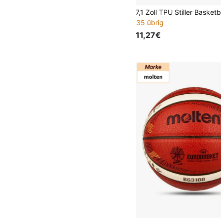
35 übrig
11,27€