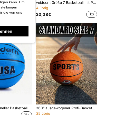
htigen kann. Um
SIANGON Hochwertige Lederbasketball mit Blumenmuster für den Frühjahrssport, Größe 5/6/7, für Innen- und Außenbereich, ideales Geschenk
veidoorn Größe 7 Basketball mit Pythonhaut-Muster, rutschfest und langanhaltend, geeignet für Indoor- und Outdoor-Training, perfektes Geschenk für Freunde und Liebhaber
nstellungen
4 übrig
ir die von uns
20,38€
lehnen
1 Stück professioneller Basketball - Blau, Größe 7 Basketball - Hochwertiges Gummimaterial, Unisex, geeignet für Indoor/Outdoor Basketballspiele Training, Einzelübung, Schulspiele, perfekt für Jugend- und Erwachsenenwettbewerbe, Familienunterhaltung, Mannschaftssport, Basketballzubehör, Basketballausrüstung, ideales Geschenk zum Schulanfang, Geburtstagsgeschenk
360° ausgewogener Profi-Basketball, stabile Flugleistung, verschleißfest und rutschfest, geeignet für männliche und weibliche Schüler und Studenten, einsetzbar für Wettkämpfe und Training auf Holzböden in Innenräumen und Asphaltplätzen Outdoor, Sportausrüstung und Zubehör
25 übrig