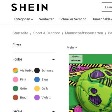
Somm
Use up 
Kategorien
Neuheiten
Schneller Versand
Damenbeklei
Startseite
Sport & Outdoor
Mannschaftssportarten
Ba
/
/
/
Filter
Mehr
Farbe
Vielfarbig
Schwarz
Pink
Blau
Grün
Gelb
Braun
Violett
Größe