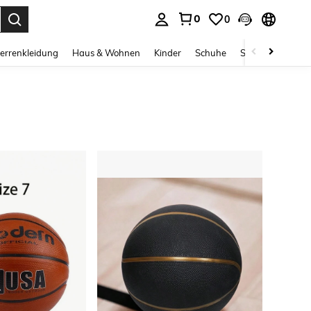
0
0
ess Enter to select.
errenkleidung
Haus & Wohnen
Kinder
Schuhe
Schmuck & Acces