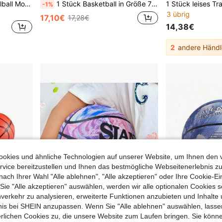
1 Stück Marken-Basketballball Molten B7D3100-E5Z, offizieller Größe 7 Trainingsball, langanhaltend Anti-Rutsch Design mit hohem Sprungverhalten, geeignet für Innen-/Außenspiele, perfektes Geschenk für Frauen, Männer, Jugendliche, Erwachsene, Teamsportwettbewerbe und Schulsportspiele (inklusive Luftpumpe, Nadel und Ballnetz)
1 Stück Basketball in Größe 7/6/5 aus PU, für Erwachsene im Wettkampf, 12-Panel handgefertigt und laminiert, rot-weiß mehrfarbig, für Outdoor/Indoor, Schüler- und Jugendtraining, langanhaltend, verschleißfest, rutschfest, mit hohem Rücksprung
-1%
3 übrig
17,10€
17,28€
14,38€
2
andere Händl
okies und ähnliche Technologien auf unserer Website, um Ihnen den 
vice bereitzustellen und Ihnen das bestmögliche Webseitenerlebnis zu
nach Ihrer Wahl "Alle ablehnen", "Alle akzeptieren" oder Ihre Cookie-Ei
e "Alle akzeptieren" auswählen, werden wir alle optionalen Cookies s
nverkehr zu analysieren, erweiterte Funktionen anzubieten und Inhalte
bnis bei SHEIN anzupassen. Wenn Sie "Alle ablehnen" auswählen, lassen
erlichen Cookies zu, die unsere Website zum Laufen bringen. Sie könne