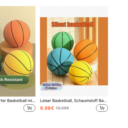
Geräuschreduzierter Basketball mit poröser Schaumstruktur, geeignet für ruhiges Indoortraining. Hochelastischer Basketball, geeignet für das nächtliche Training von Apartmentbewohnern und den Heimtrainingsraum. Hochdichter Basketball, stilvolle Sporttrainingsausrüstung und Basketball-Zubehör
Leiser Basketball, Schaumstoff Basketball, Trainingsball für Innenbereich, geeignet für verschiedene Aktivitäten in Innenräumen, als Geschenk zu Thanksgiving, Weihnachten und Halloween
9,98€
10,08€