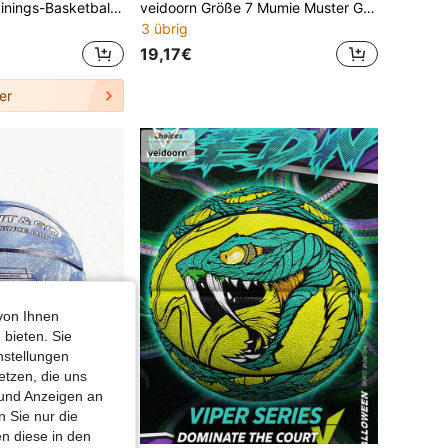
1 Stück leises Trainings-Basketballball in Orange, hergestellt aus PU-Material, geräuschloses Schaumstoffmaterial stört andere nicht, Trainingsball für Zuhause, leises Dribbling stört nicht, Heimfitness Stressabbau leiser Basketball, rutschfest und abriebfest strukturiert, leicht und einfach zu kontrollieren, hochdichtes, langanhaltend Material, geeignet für Outdoor-Zement, weiches Abprallgefühl verletzt die Hände nicht, hohe Elastizität mit Stoßabsorption und Geräuschreduzierung
veidoorn Größe 7 Mumie Muster Gummi Basketball für Innen- und Außenbereich, rutschfest und langanhaltend, perfektes Geschenk für Freund oder Freundin
3 übrig
19,17€
er
von Ihnen
 bieten. Sie
nstellungen
etzen, die uns
 und Anzeigen an
 Sie nur die
n diese in den