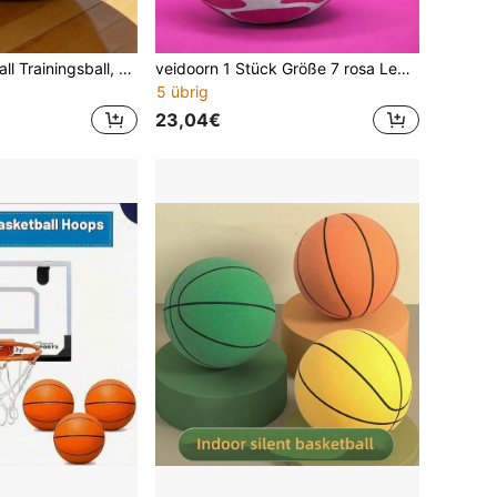
Nr. 7 PU Basketball Trainingsball, Erwachsenen Basketball für Indoor und Outdoor Training und Wettkampf
veidoorn 1 Stück Größe 7 rosa Leoparden-Muster Gummi Basketball, geeignet für Indoor- und Outdoor-Training, feuchtigkeitsableitend und abriebfest, perfektes Geschenk für Freundin oder Freund
5 übrig
23,04€