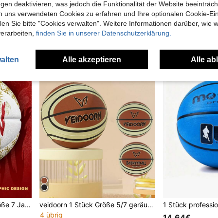
gen deaktivieren, was jedoch die Funktionalität der Website beeinträc
3 Stücke weiche Mini-Basketbälle + 1 Stück Handluftpumpe, geruchlose Bälle aus neuem PVC-Material, geeignet für Hallenbasketball, Outdoor-Sport, Outdoor-Spiele, Rasenspiele, perfektes Geschenk
SIANGON 1 Stück gemusterter PU Basketball, langanhaltend für das Training, geeignet für Innen- und Außenbereich, Geschenk für Männer und Frauen, Schulanfang
n uns verwendeten Cookies zu erfahren und Ihre optionalen Cookie-Ei
9 übrig
12 übrig
n Sie bitte "Cookies verwalten". Weitere Informationen darüber, wie w
17,87€
17,20€
verarbeiten,
finden Sie in unserer Datenschutzerklärung.
alten
Alle akzeptieren
Alle ab
 Straßentraining, Geschenk für Männer und Jugendliche
veidoorn 1 Stück Größe 5/7 geräuscharmer Basketball mit waschbarem Stoffbezug, festes Material für Innen- und Außenbereich, synthetisches Material, leises Dribbling, schwarz & orange Farbe, geeignet für Zuhause oder Fitnessstudio, Basketball Zubehör
4 übrig
14,64€