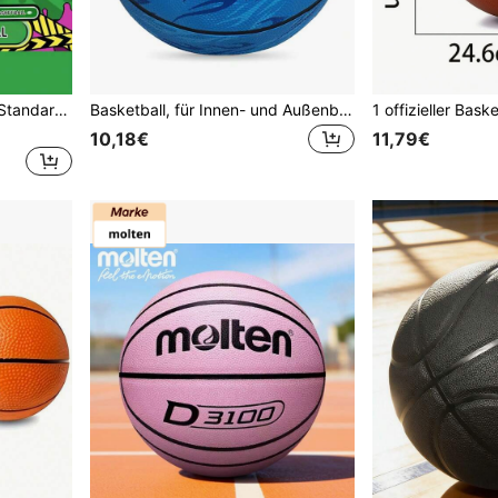
veidoorn 1 Stück Größe 7 Standard Gummi Basketball mit bedrucktem, einzigartigem Muster, geeignet für Indoor- und Outdoor-Training, strapazierfähiges Material, modisch und einzigartig, spaßig und interessant.
Basketball, für Innen- und Außenbereich, Wettkampf und Training, Unterhaltung - Größe 3, 4, 5, 7
10,18€
11,79€