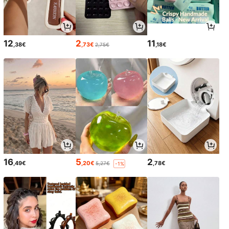
12
2
11
,38€
,73€
,18€
2,75€
16
5
2
,49€
,20€
,78€
5,27€
-1%