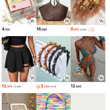
4
16
6
,15€
,98€
,81€
6,88€
-1%
12
3
12
,37€
,73€
,84€
12,49€
3,74€