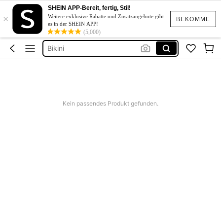
Kurze Hose Männer
SHEIN APP-Bereit, fertig, Stil!
×
Bathroom Towel Racks
Weitere exklusive Rabatte und Zusatzangebote gibt
BEKOMME
es in der SHEIN APP!
Kurze Kleider Sommer
(5,000)
Bikini
Kleid Baumwolle
Kurze Hose Männer
Bathroom Towel Racks
Kein passendes Produkt gefunden.