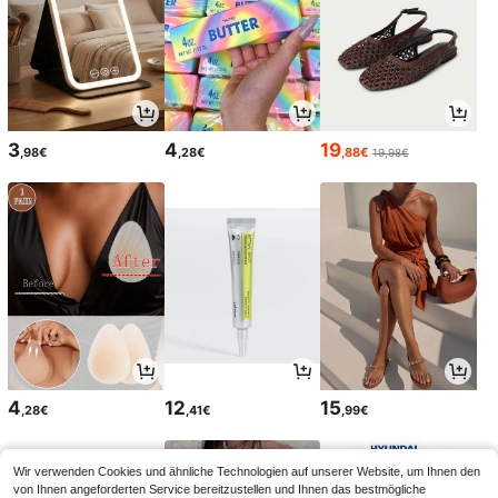
3
4
19
,98€
,28€
,88€
19,98€
4
12
15
,28€
,41€
,99€
Wir verwenden Cookies und ähnliche Technologien auf unserer Website, um Ihnen den
von Ihnen angeforderten Service bereitzustellen und Ihnen das bestmögliche