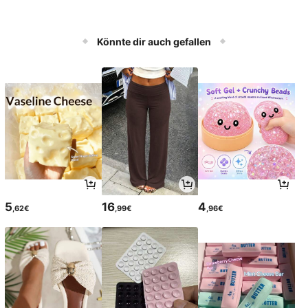
Könnte dir auch gefallen
5
16
4
,62€
,99€
,96€