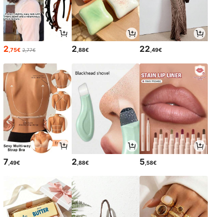
2
2
22
,75€
,88€
,49€
2,77€
7
2
5
,49€
,88€
,58€