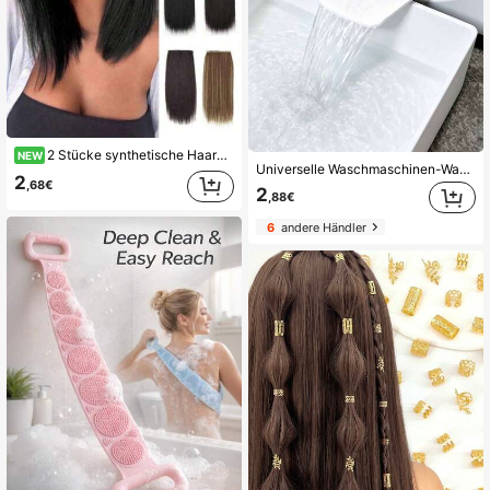
2 Stücke synthetische Haarclips, zuschneidbar, nahtlose Haarwurzel-Volumenclips, geeignet für glattes Haar, obere Volumenpads, 2 Stücke/Set synthetische Haarclips, nahtlose Haarwurzel-Volumenclips, geeignet für glattes Haar, obere Volumenpads, Unisex, einfach zu verwenden, geeignet für Sommer, Urlaub, Reisen, Festivals, Geburtstage und andere Anlässe, Badezimmer-Haaraccessoires, Halloween-Feiertags-Haaraccessoires
NEW
Universelle Waschmaschinen-Wasserschale und Ablaufleitschiene, Frontlader-Waschmaschinen-Ablauf-Überlaufwanne, auslaufsichere Auffangbox, geeignet für Waschmaschinen-Auslass-Wasserspeicherung, verhindert effektiv Überlauf auf dem Waschraum-Boden
2
,68€
2
,88€
6
andere Händler