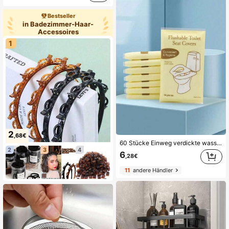
Bestseller
in Badezimmer-Haar-
Accessoires
1
2
,68€
60 Stücke Einweg verdickte wasserdichte wiederverwendbare Reise-Toilettensitzabdeckungen für Erwachsene, öffentliche Toiletten, Camping, Flugzeug, tragbare Toilettensitz-Accessoires
2
3
4
6
,28€
11
andere Händler