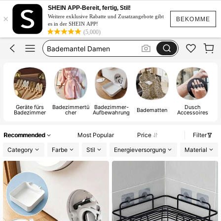
Badezimmer
SHEIN APP-Bereit, fertig, Stil!
×
Duschvorhang
Weitere exklusive Rabatte und Zusatzangebote gibt
BEKOMME
es in der SHEIN APP!
Bademantel Damen
(5,000)
Strandtuch
Badezimmer Zubehör
Badezimmer
Geräte fürs
Badezimmertü
Badezimmer-
Dusch
Du
Badematten
Badezimmer
cher
Aufbewahrung
Accessoires
& 
Recommended
Most Popular
Price
Filter
Category
Farbe
Stil
Energieversorgung
Material