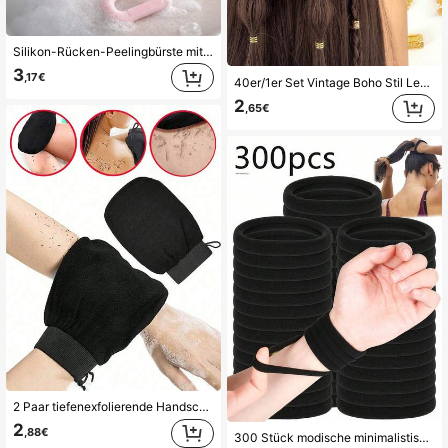
Silikon-Rücken-Peelingbürste mit Griff, geeignet für das Badezimmer, langanhaltend Material, praktisches Design, Halloween, hautfreundlich, weich und bequem, Duschzubehör, Badezimmerbedarf, Beauty-Tool, Körperpflege, Reinigung
3
,17€
40er/1er Set Vintage Boho Stil Legierung Haarringe - Cut Out runde Haarzubehör für Frauen und Mädchen, elegante einfarbige Haarschmuck für Zöpfe und DIY Haardesign, Kopfzubehör, Haarklammern, Haarspangen
2
,65€
2 Paar tiefenexfolierende Handschuhe, glatt & strahlend - Körperpeeling Bad & Dusche - reinigt & entfernt abgestorbene Haut - sanft effektiv exfolierende Handschuhe, koreanische exfolierende Handschuhe, entfernt sichtbar abgestorbene Haut, hergestellt aus 100% Viskosefaser (2/1 Stück)
2
,88€
300 Stück modische minimalistische Haargummis mit hoher Elastizität und Dicke, geeignet für den täglichen Gebrauch und als Geschenk. Können als Haargummis, Pferdeschwanz-Bänder, Stirnbänder und Sport-Stirnbänder verwendet werden. Geeignet für Frauen und Mädchen, können lange Haare perfekt fixieren. Auch für Teenager geeignet. | Modische Haargummi-Serie | langanhaltend Haargummis, 300/200/100/50/1 Stück optional, Herbstdekoration, Schlafzimmerdekoration, Weihnachtsdekoration, Halloween-Dekoration, Haushaltsartikel, Halloween-Heimdekoration, Badezimmerdekoration, Reiseessentials, Geburtstagsgeschenk für Frauen