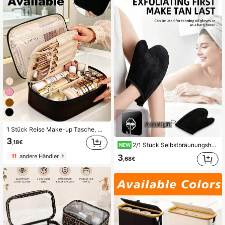
1 Stück Reise Make-up Tasche, multifunktionale Kosmetiktasche, wasserdichte Kulturtasche für Frauen, Tasche mit großer Kapazität für Lippenstift, Augenbrauenstift, Make-up Pinsel, Parfüm, Reiseutensilien, Kreuzfahrt-Utensilien, Strandutensilien, Geburtstagsgeschenk, Brautjungferngeschenk, Hochzeitsgeschenk, Geschenk für sie
3
,18€
2/1 Stück Selbstbräunungshandschuhe, Unisex Sonnenfreie Bräunungshandschuhe mit Daumen, geeignet zum Auftragen von Körperlotion, Sonnenschutz, Selbstbräunungsöl, weich, wasserdicht, wiederverwendbar, doppelseitig beflockte Bräunungshandschuhe
NEW
11
andere Händler
3
,68€