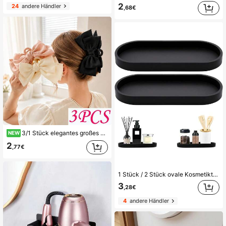
2
24
andere Händler
,68€
3/1 Stück elegantes großes Schleifen-Haarspangen-Set für Frauen, Satin-Schleifen-Haarspangen, große Haarspangen geeignet für Hochsteckfrisuren, französischer Stil Haaraccessoires für den täglichen Gebrauch und Partys
NEW
2
,77€
1 Stück / 2 Stück ovale Kosmetiktablett, Badezimmer Ablage Tablett, Küchenspüle Schwammhalter Seifenspender Silikonablage für Parfüm Schmuck Kerze
3
,28€
4
andere Händler