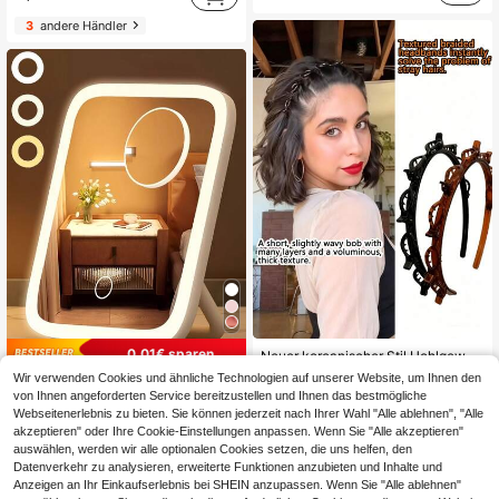
24 übrig
3
andere Händler
0,01€ sparen
Neuer koreanischer Stil Hohlgewebe Haarband, elastisches Haargummi, Ponyclip, Haarzubehör, Damen Haarzubehör, Frisuren Styling Tool, Schönheitsprodukt, Damen Locken Haarzubehör, hitzefreie Locken, Haarzubehör, Haarclip, ästhetisch
Wir verwenden Cookies und ähnliche Technologien auf unserer Website, um Ihnen den
#3 Bestseller
in Badezimmer-Haar-Accessoires
LED Make-up Spiegel, Tisch-Schminkspiegel mit 3 Beleuchtungsmodi, 300mAh USB wiederaufladbarer Make-up Spiegel, tragbarer Schminkspiegel, geeignet für Wohnheim, Büroschreibtisch, perfektes Geschenk zum Geburtstag, Abschluss, Schulbeginn, multifunktionaler Make-up Spiegel für Studenten, Reisen, Büro, Schlafzimmer, perfektes Geschenk zum Valentinstag, Muttertag
von Ihnen angeforderten Service bereitzustellen und Ihnen das bestmögliche
2
,75€
2,77€
3
,88€
3,89€
Webseitenerlebnis zu bieten. Sie können jederzeit nach Ihrer Wahl "Alle ablehnen", "Alle
akzeptieren" oder Ihre Cookie-Einstellungen anpassen. Wenn Sie "Alle akzeptieren"
auswählen, werden wir alle optionalen Cookies setzen, die uns helfen, den
Datenverkehr zu analysieren, erweiterte Funktionen anzubieten und Inhalte und
Anzeigen an Ihr Einkaufserlebnis bei SHEIN anzupassen. Wenn Sie "Alle ablehnen"