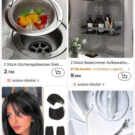
2 Stück Badezimmer Aufbewahrungsregal ohne Bohren, Wandmontierter Organizer für Badezimmer, Waschtisch, Toilette, platzsparend
2 Stück Küchenspülbecken Sieb - mit Griff, Spülbecken Ablauffilter, Essensreste Fänger passend für die meisten Spülbecken Abflüsse, Mesh Ablaufsieb für Küche und Badezimmer Spülbecken, Küchenspülbecken Siebkorb, Küchendekoration, Küchenhelfer, Badezimmerhelfer, Küchenausstattung, Badezimmerausstattung, Badezimmer Abfluss, Ablaufstöpsel (1/2 Stück) erhältlich
#1 Bestseller
in Schwarz Lagerregale & -gestelle
2
,78€
9
,68€
15
andere Händler
3
andere Händler