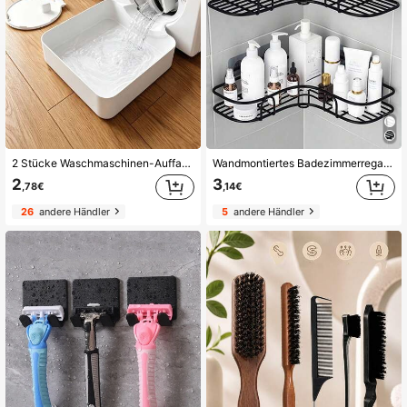
2 Stücke Waschmaschinen-Auffangwanne Tropfschale, wasserdichte Bodenschutzmatte für Waschraum, Anti-Überlauf Anti-Leckage Schale, langanhaltend Waschmaschinen-Zubehör, Reinigungsmittel für Waschbereich & Hausorganisation
Wandmontiertes Badezimmerregal, Duschablage, dreieckiges bohrlochfreies Aufbewahrungsregal, geeignet für Badezimmer & Küche, Badezimmer Accessoires
2
3
,78€
,14€
26
andere Händler
5
andere Händler