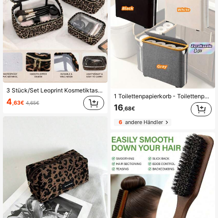
3 Stück/Set Leoprint Kosmetiktasche, Make-up Tasche, Kulturtasche, Reise Organizer, Große Kapazität Make-up Tasche, Damen Make-up Tasche, Kosmetik Aufbewahrungstasche, Reiseaccessoires, Unisex Kulturtasche
1 Toilettenpapierkorb - Toilettenpapier Aufbewahrungskorb - Ultimativer Badezimmer Aufbewahrungskorb. Aufbewahrungskorb, Toilettenpapier Aufbewahrungskorb, Badezimmer Zubehör Aufbewahrungsregal - Toilettenpapier Regal, Geschlossener Toilettenpapier Aufbewahrungsbehälter
4
,63€
4,65€
16
,68€
6
andere Händler