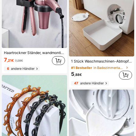
Haartrockner Ständer, wandmontierter Badezimmer Haartrockner Aufbewahrungsständer ohne Bohren, Aufbewahrungsständer für Glätteisen, Aufbewahrungsständer für Lockenstäbe für Friseursalons in Badezimmern, Haartrockner Bügelbrett Ständer, Badezimmer Accessoires, Badezimmer Deko Accessoires
7
,21€
7,28€
1 Stück Waschmaschinen-Abtropfschale, Waschmaschinen-Ablauftrichter, Abtropfschale zum Reinigen des Flusensiebs
#1 Bestseller
in Badezimmertablett
6
andere Händler
5
,88€
47
andere Händler