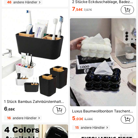
2 Stücke Eckduschablage, Badezimmer Aufbewahrungsregal, Dusche Regal für Innenbereich, Shampoo Halter, Küche Badezimmer Aufbewahrungsbox, Duschkorb, platzsparendes Dreieck Eckregal - Wandmontierter Badezimmer Shampoo, Seife und Kosmetik Aufbewahrungsregal - Einfache Installation, rutschfestes Design, Badezimmer Accessoires Badezimmer Dekoration Badezimmer Organizer Herbst Dekoration Rückkehr zur Schule Badezimmer Accessoires
46
andere Händler
7
,54€
7,57€
1 Stück Bambus Zahnbürstenhalter, 5-Fach Zahnbürstenständer, Badezimmer Waschtisch Aufbewahrung Organizer, kann elektrische Zahnbürste, Zahnpasta, Rasierer usw. halten, Badezimmer Dekoration, Schulanfang Dekoration. Badezimmer Arbeitsplatte Zahnbürsten Aufbewahrungsständer, Badezimmer Zahnbürstenhalter, Bambus Zahnbürstenhalter, Elektrischer Zahnbürstenhalter und Zahnpastahalter, Badezimmer Arbeitsplatte Zubehör Aufbewahrung, Marmor Zahnbürsten Organizer
6
,68€
Luxus Baumwollbonbon Taschentuchbox, Taschentuchhalter, gehobenes Restaurant, moderner minimalistischer Stil
5
16
andere Händler
,03€
5,08€
15
andere Händler