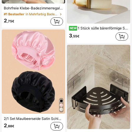
Bohrfreie Klebe-Badezimmerregal, kann Toilettenartikel halten, minimalistisches Dusch-Eckregal, geeignet für Mieter, langanhaltend und wasserdicht, perfekte Aufbewahrung für Badezimmer-Shampoo, Badezimmer-Dekorations-Zubehörregal
#1 Bestseller
in Mehrfarbig Badezimmer-Zubehör-Sets
2
,75€
1 Stück süße bärenförmige Seifenschale, Seifenbox mit Entwässerungsfunktion, geeignet für den täglichen Gebrauch und Reisen, gute Abdichtung, Reiseessentiell, Schulanfangessentiell
NEW
3
,55€
2/1 Set Maulbeerseide Satin Schlafhaube, elastisches breites Band Design, Haarnetz, Nachtmütze, Maulbeerseide Material, weich und bequem, Anti-Frizz, geeignet zum Baden, Make-up, Verbesserung der Schlafqualität, Badezimmerzubehör, Satinhaube, Hut, Duschhaube
2
,88€