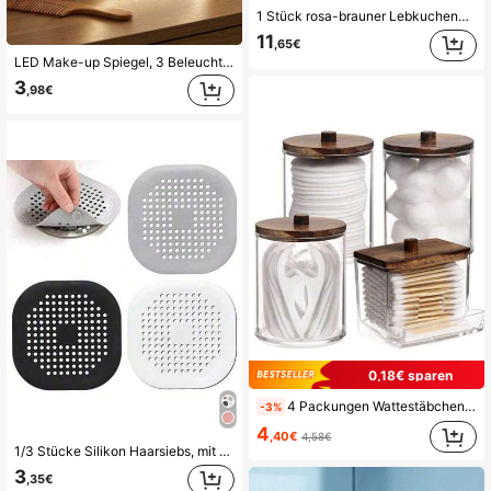
1 Stück rosa-brauner Lebkuchenhaus Plüschteppich, verdickter dekorativer Teppich für Weihnachten, Herbst und Winter, Schlafzimmerdekoration, kleiner Teppich, Teppich, Heimdekoration, Wohnzimmerteppich, Schlafzimmerteppich, Wohnzimmer Heimdekoration
11
,65€
LED Make-up Spiegel, 3 Beleuchtungsmodi, einstellbare Helligkeit, tragbares faltbares Design, geeignet für Zuhause, Reisen oder Studentenwohnheim, perfektes Geschenk für Frauen zu Feiertagen, Geburtstagen oder Muttertag
3
,98€
0,18€ sparen
4 Packungen Wattestäbchen Kosmetikbehälter, 10/7 Unzen runde Kosmetik-Reinigungswatte Spender, Medizinflasche mit Bambusdeckel für Organisation und Aufbewahrung (Braun), für Urlaub am Strand, Badezimmer-Kollektion, Schlafzimmer-Kollektion, große Kapazität
-3%
4
,40€
4,58€
1/3 Stücke Silikon Haarsiebs, mit Saugnapf, quadratische Abflussabdeckung, geeignet für Dusche, Spüle, Bodenablauf, Haarfilter, verwendbar für Badezimmer, Badewanne, Küche, Badezimmerdekoration, Rückkehr zur Schule Saison
3
,35€