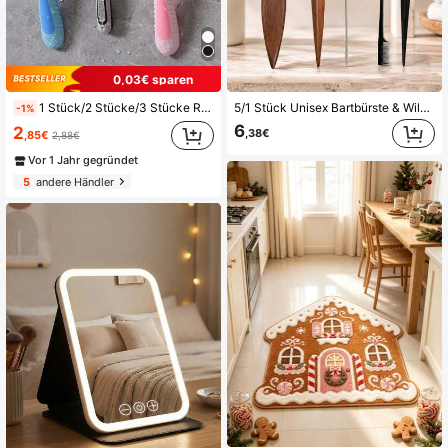
0,03€ sparen
1 Stück/2 Stücke/3 Stücke Rasiererhalter ohne Bohren, Wandhalterung mit Kabelhalter und Kleiderhaken für Kleidung & Taschen
5/1 Stück Unisex Bartbürste & Wildschweinborsten-Haarbürste, glättet Frizz & fliegende Haare, glattes Rückkämmen, professionelle Barber-Stylingbürste, Haarfarben-Spitzschwanzkamm, erzeugt glatten Pferdeschwanz & Dutt - breite Spitzschwanz-Rückkamm- & Entwirrbürste, geeignet für Barbershops, Schönheitssalons, Reiseessentials, Schulanfang, Reise- & Urlaubsessentials, Damen-Haaraccessoires, Bürste, Haarbürste, Edge-Bürste, Kämmen, Kämmen, Entwirrbürste, Kugelbürste, Mini-Haarbürste, Haarbürsten-Set, Unisex, empfohlen als Weihnachtsgeschenk
-1%
6
2
,38€
,85€
2,88€
Vor 1 Jahr gegründet
5
andere Händler