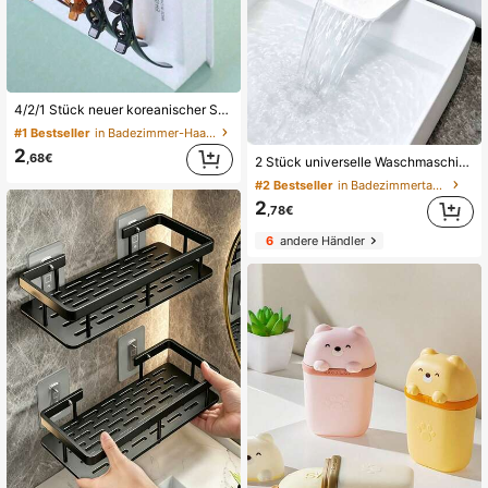
4/2/1 Stück neuer koreanischer Stil Cut Out gewebtes Haarband gestrickte Haarspange Damen Haaraccessoires für den täglichen Gebrauch geeignet für lockiges Haar Styling Hautpflege Gesichtsreinigung Make-up Masken Reise Haarpflege
#1 Bestseller
in Badezimmer-Haar-Accessoires
2
,68€
2 Stück universelle Waschmaschinen-Wasserschale mit Leitplatte, 2 Stück Frontlader-Waschmaschinen-Ablauf-Wasserschale gegen Überlaufen, auslaufsichere Wassersammelbox, kann für Waschmaschinen-Ablauf-Wasserspeicherung verwendet werden, verhindert effektiv Überlaufen des Waschraum-Bodens, geeignet für Badezimmer, Zuhause, Reisen, Badezimmerzubehör, Reinigungsmittel, Halloween, Weihnachten, Abschlusszeit, Einweihungsgeschenk
#2 Bestseller
in Badezimmertablett
2
,78€
6
andere Händler